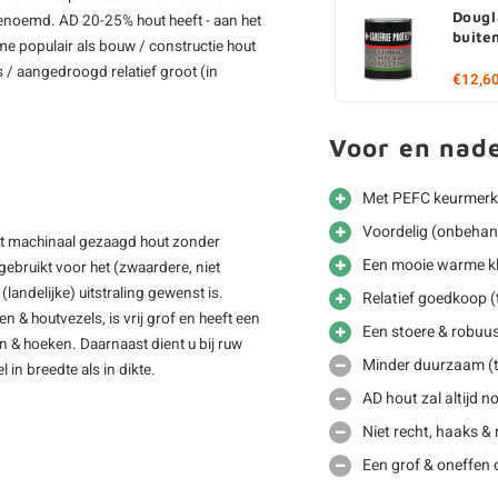
Dougl
genoemd. AD 20-25% hout heeft - aan het
buite
e populair als bouw / constructie hout
 / aangedroogd relatief groot (in
€12,6
Voor en nad
Met PEFC keurmerk
Voordelig (onbehan
ft machinaal gezaagd hout zonder
Een mooie warme kl
ebruikt voor het (zwaardere, niet
(landelijke) uitstraling gewenst is.
Relatief goedkoop (
& houtvezels, is vrij grof en heeft een
Een stoere & robuus
en & hoeken. Daarnaast dient u bij ruw
Minder duurzaam (t
 in breedte als in dikte.
AD hout zal altijd 
Niet recht, haaks &
Een grof & oneffen 