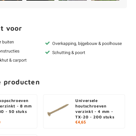
t voor
r buiten
Overkapping, bijgebouw & poolhouse
nstructies
Schutting & poort
okhut & carport
e producten
rkopschroeven
Universele
verzinkt - 8 mm
houtschroeven
40 - 50 stuks
verzinkt - 4 mm -
TX-20 - 200 stuks
0
€4,65