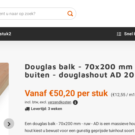
stuk2
Snel 
Beton sokkels
Beits
Douglas balk - 70x200 mm -
Blauwsteen sokkels
Olie - voor buite
buiten - douglashout AD 2
Impregneer
Teer
Vanaf
€50,20
per stuk
Olie en lak - vo
(€12,55 / m1
Oxaalzuur
incl. btw, excl.
verzendkosten
Levertijd: 3 weken
Houtvuller
Een douglas balk - 70x200 mm - ruw - AD is een massieve ho
hout kiest u bewust voor een gunstig geprijsde tuinhout soort