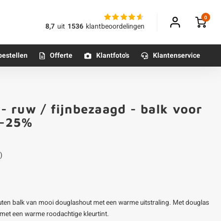
0
8,7
uit
1536
klantbeoordelingen
bestellen
Offerte
Klantfoto's
Klantenservice
Betonpoeren
 ruw / fijnbezaagd - balk voor
n
Betonmortels
0-25%
or binnen
)
Tafelpoten - metaal
Tafel onderstel - metaal
uten balk van mooi douglashout met een warme uitstraling. Met douglas
Alle poten & onderstellen
 met een warme roodachtige kleurtint.