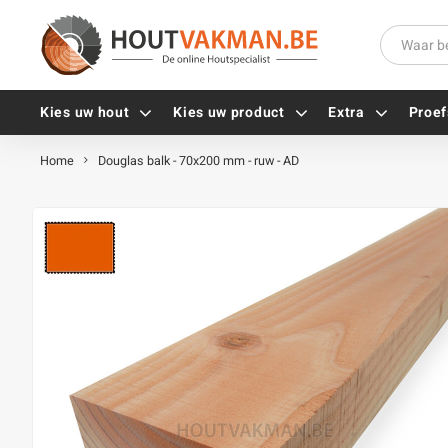
Kies uw hout
Kies uw product
Extra
Proef
Home
Douglas balk - 70x200 mm - ruw - AD
Universele houtschroeven
Balkdragers
Tellerkopschroeven
Paalhouders
Gevelschroeven
Stelplaten
Vlonderschroeven
Hoekankers
Inox schroeven
Terrasdragers
Verzinkte schroeven
B-fix
Zwarte schroeven
PuraFix
Verbindingsstukken
Alle vijzen
Houten pennen