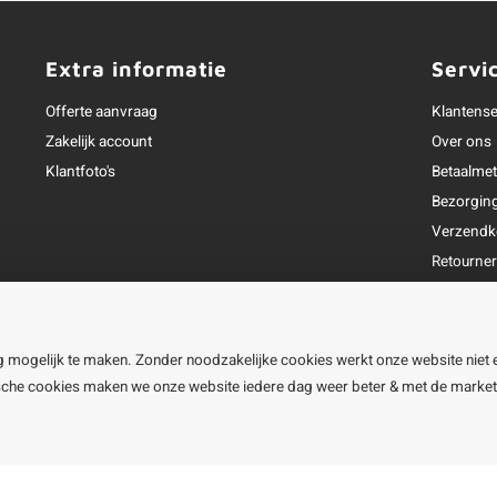
Extra informatie
Servi
Offerte aanvraag
Klantense
Zakelijk account
Over ons
Klantfoto's
Betaalme
Bezorgin
Verzendk
Retourne
Garantie
Klachtena
Openingst
g mogelijk te maken. Zonder noodzakelijke cookies werkt onze website niet 
ische cookies maken we onze website iedere dag weer beter & met de marke
line BV