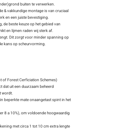
(onder)grond buiten te verwerken.
de & vakkundige montage is van cruciaal
rk en een juiste bevestiging.
ng, de beste keuze op het gebied van
ikt en lijmen raden wij sterk af.
rengt. Dit zorgt voor minder spanning op
t de kans op scheurvorming.
 of Forest Cerficiation Schemes)
ct dat uit een duurzaam beheerd
t wordt.
 in beperkte mate onaangetast spint in het
eveer 8 a 10%), om voldoende hoogwaardig
kening met circa 1 tot 10 cm extra lengte