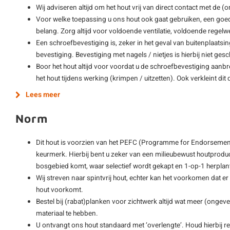
Wij adviseren altijd om het hout vrij van direct contact met de 
Voor welke toepassing u ons hout ook gaat gebruiken, een goe
belang. Zorg altijd voor voldoende ventilatie, voldoende regelwe
Een schroefbevestiging is, zeker in het geval van buitenplaatsi
bevestiging. Bevestiging met nagels / nietjes is hierbij niet gesch
Boor het hout altijd voor voordat u de schroefbevestiging aanb
het hout tijdens werking (krimpen / uitzetten). Ook verkleint di
Lees meer
Norm
Dit hout is voorzien van het PEFC (Programme for Endorsement
keurmerk. Hierbij bent u zeker van een milieubewust houtprodu
bosgebied komt, waar selectief wordt gekapt en 1-op-1 herplan
Wij streven naar spintvrij hout, echter kan het voorkomen dat er
hout voorkomt.
Bestel bij (rabat)planken voor zichtwerk altijd wat meer (ong
materiaal te hebben.
U ontvangt ons hout standaard met ‘overlengte’. Houd hierbij re