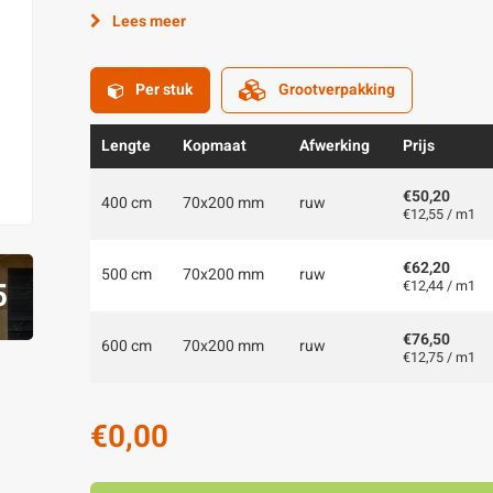
Lees meer
Per stuk
Grootverpakking
Lengte
Kopmaat
Afwerking
Prijs
€50,20
400 cm
70x200 mm
ruw
€12,55 / m1
€62,20
500 cm
70x200 mm
ruw
5
€12,44 / m1
€76,50
600 cm
70x200 mm
ruw
€12,75 / m1
€0,00