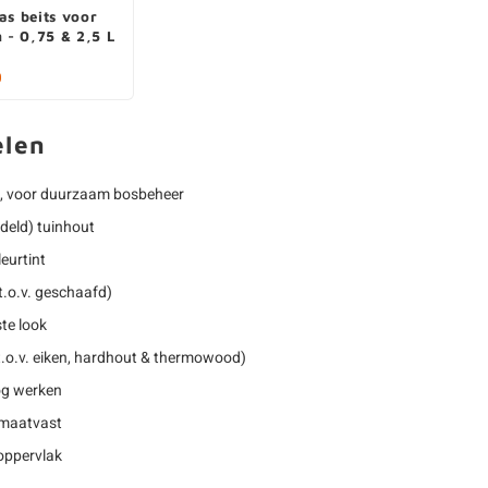
as beits voor
n - 0,75 & 2,5 L
0
elen
, voor duurzaam bosbeheer
deld) tuinhout
eurtint
t.o.v. geschaafd)
te look
.o.v. eiken, hardhout & thermowood)
nog werken
 maatvast
oppervlak