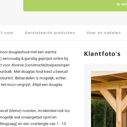
In wi
kt voor
Gerelateerde producten
Voor en nadelen
 mooi douglashout met een warme
Klantfoto's
) eenvoudig & gunstig geprijsd online bij
kt voor diverse (constructie)toepassingen
teunbalk. Met douglas hout kiest u bewust
eurtint. Behandelen is mogelijk, echter
et mooi vergrijst. Altijd een
douglas
evat (kleine) noesten, incidenteel ook los
 mogelijk wat onaangetast spint en
ettingzaag) en een overlengte van 1 - 10