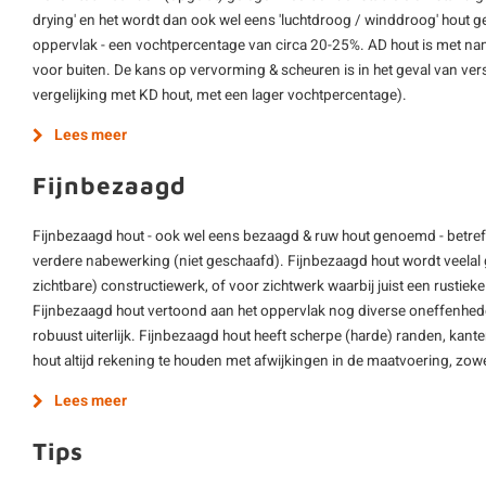
drying' en het wordt dan ook wel eens 'luchtdroog / winddroog' hout 
oppervlak - een vochtpercentage van circa 20-25%. AD hout is met nam
voor buiten. De kans op vervorming & scheuren is in het geval van vers
vergelijking met KD hout, met een lager vochtpercentage).
Lees meer
Fijnbezaagd
Fijnbezaagd hout - ook wel eens bezaagd & ruw hout genoemd - betre
verdere nabewerking (niet geschaafd). Fijnbezaagd hout wordt veelal g
zichtbare) constructiewerk, of voor zichtwerk waarbij juist een rustieke 
Fijnbezaagd hout vertoond aan het oppervlak nog diverse oneffenheden 
robuust uiterlijk. Fijnbezaagd hout heeft scherpe (harde) randen, kant
hout altijd rekening te houden met afwijkingen in de maatvoering, zowel
Lees meer
Tips