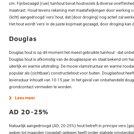
cm. Fijnbezaagd (ruw) tuinhout bevat houtvezels & diverse oneffenhed
maatvast. Houd tevens rekening met maatafwijkingen door werking van 
(licht) aangedroogd 'vers' hout, dat (door droging) nog actief zal wer
Het hout wordt 'vers' in de juiste kopmaat gezaagd, door droging kan de
Douglas
Douglas hout is op dit moment het meest gebruikte tuinhout - dat onbe
Douglas hout is afkomstig van de douglasspar en staat bekend om ha
uiterlijk en warme uitstraling. De mooie vlamstructuur en warme rooda
populair als (zichtbaar) constructiehout voor buiten. Douglashout hee
levensduur inhoudt van 10-15 jaar. In het geval van onbehandeld dougl
grondcontact vermeden te worden.
Lees meer
AD 20-25%
Natuurlijk aangedroogd (AD, 20-25%) hout betreft in principe vers (ge
weken tot maanden (opgelat) gelegen heeft onder stabiele omstandighe