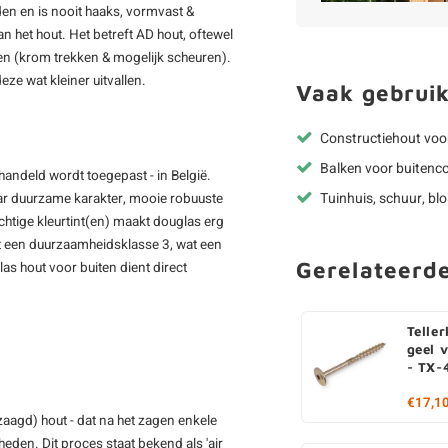
en en is nooit haaks, vormvast &
het hout. Het betreft AD hout, oftewel
ken (krom trekken & mogelijk scheuren).
ze wat kleiner uitvallen.
Vaak gebruik
Constructiehout voo
Balken voor buitenco
handeld wordt toegepast - in België.
Tuinhuis, schuur, bl
ar duurzame karakter, mooie robuuste
chtige kleurtint(en) maakt douglas erg
ft een duurzaamheidsklasse 3, wat een
Gerelateerd
as hout voor buiten dient direct
Telle
geel 
- TX-
€17,1
zaagd) hout - dat na het zagen enkele
den. Dit proces staat bekend als 'air