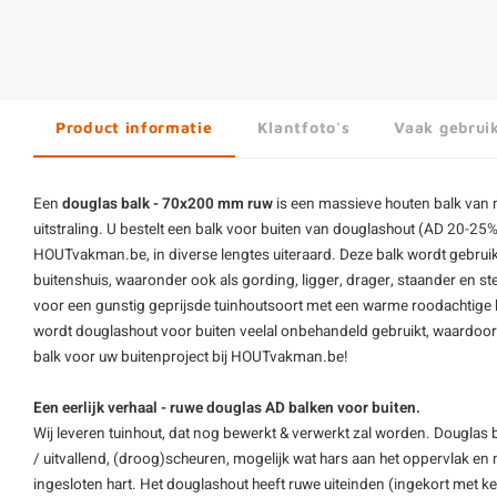
Product informatie
Klantfoto's
Vaak gebrui
Een
douglas balk - 70x200 mm ruw
is een massieve houten balk van
uitstraling. U bestelt een balk voor buiten van douglashout (AD 20-25%
HOUTvakman.be, in diverse lengtes uiteraard. Deze balk wordt gebrui
buitenshuis, waaronder ook als gording, ligger, drager, staander en s
voor een gunstig geprijsde tuinhoutsoort met een warme roodachtige kl
wordt douglashout voor buiten veelal onbehandeld gebruikt, waardoor h
balk
voor uw buitenproject bij HOUTvakman.be!
Een eerlijk verhaal - ruwe douglas AD balken voor buiten.
Wij leveren tuinhout, dat nog bewerkt & verwerkt zal worden.
Douglas
b
/ uitvallend, (droog)scheuren, mogelijk wat hars aan het oppervlak en
ingesloten hart. Het douglashout heeft ruwe uiteinden (ingekort met k