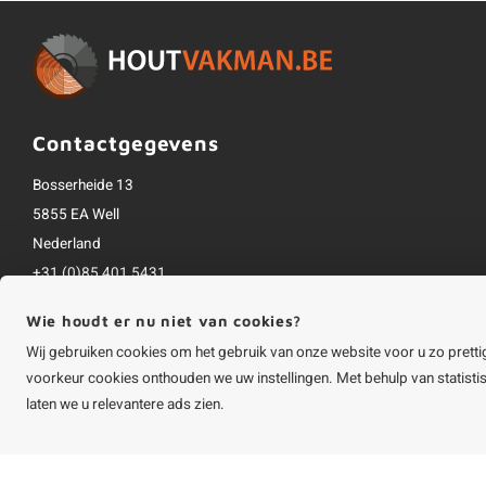
Contactgegevens
Bosserheide 13
5855 EA Well
Nederland
+31 (0)85 401 5431
info@houtvakman.be
Wie houdt er nu niet van cookies?
Alle bedragen zijn incl. btw
Wij gebruiken cookies om het gebruik van onze website voor u zo pretti
voorkeur cookies onthouden we uw instellingen. Met behulp van statist
laten we u relevantere ads zien.
©
Copyright
2026 HOUTvakman.be | HOUTvakman.be is onderdeel van
Roca On