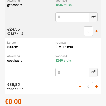
geschaafd
1846 stuks
2
m
€24,55
€53,37 / m2
500 cm
21x115 mm
geschaafd
1240 stuks
2
m
€30,85
€53,65 / m2
€0,00