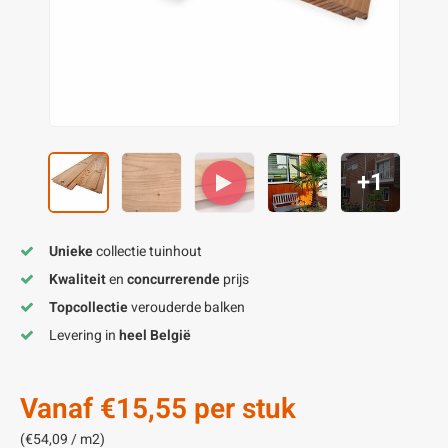
enen
felpoten
V
O
A
Z
P
H
utcomposiet
H
A
V
aatmateriaal
H
H
+1
H
Unieke
collectie tuinhout
Kwaliteit
en
concurrerende
prijs
Topcollectie
verouderde balken
Levering in
heel België
Vanaf
€15,55
per stuk
(€54,09 / m2)