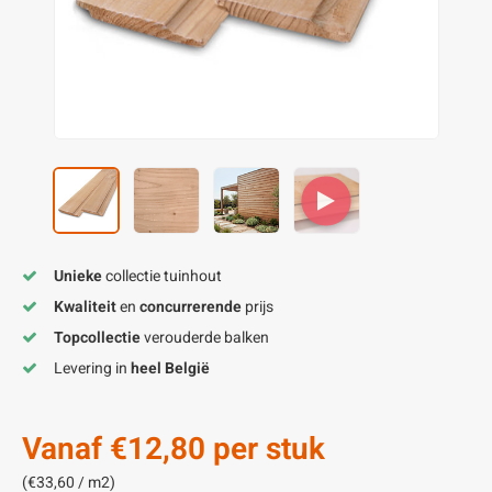
enen
felpoten
V
O
A
Z
P
H
utcomposiet
H
A
V
aatmateriaal
H
H
H
Unieke
collectie tuinhout
Kwaliteit
en
concurrerende
prijs
Topcollectie
verouderde balken
Levering in
heel België
Vanaf
€12,80
per stuk
(€33,60 / m2)