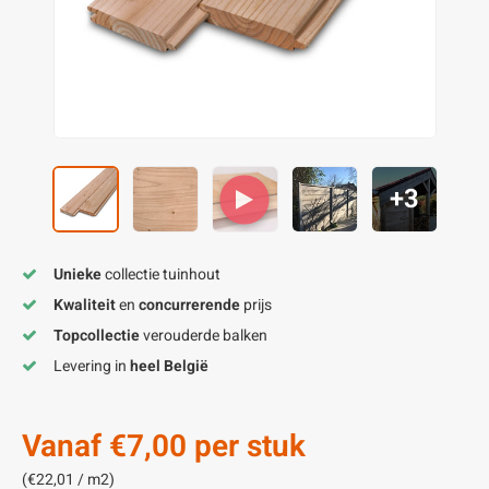
enen
felpoten
V
O
A
Z
P
H
utcomposiet
H
A
V
aatmateriaal
H
H
+3
H
Unieke
collectie tuinhout
Kwaliteit
en
concurrerende
prijs
Topcollectie
verouderde balken
Levering in
heel België
Vanaf
€7,00
per stuk
(€22,01 / m2)