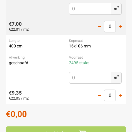
2
m
€7,00
€22,01 / m2
400 cm
16x106 mm
geschaafd
2495 stuks
2
m
€9,35
€22,05 / m2
€0,00