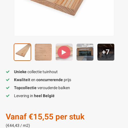
enen
felpoten
V
O
A
Z
P
H
utcomposiet
H
A
V
aatmateriaal
H
H
+7
H
Unieke
collectie tuinhout
Kwaliteit
en
concurrerende
prijs
Topcollectie
verouderde balken
Levering in
heel België
Vanaf
€15,55
per stuk
(€44,43 / m2)