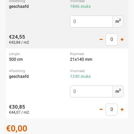
geschaafd
1846 stuks
2
m
€24,55
€43,84 / m2
500 cm
21x140 mm
geschaafd
1240 stuks
2
m
€30,85
€44,07 / m2
€0,00