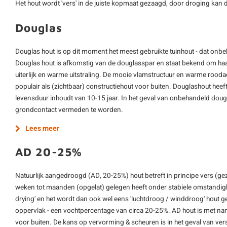
Het hout wordt 'vers' in de juiste kopmaat gezaagd, door droging kan de
Douglas
Douglas hout is op dit moment het meest gebruikte tuinhout - dat onbe
Douglas hout is afkomstig van de douglasspar en staat bekend om ha
uiterlijk en warme uitstraling. De mooie vlamstructuur en warme rooda
populair als (zichtbaar) constructiehout voor buiten. Douglashout hee
levensduur inhoudt van 10-15 jaar. In het geval van onbehandeld dougl
grondcontact vermeden te worden.
Lees meer
AD 20-25%
Natuurlijk aangedroogd (AD, 20-25%) hout betreft in principe vers (ge
weken tot maanden (opgelat) gelegen heeft onder stabiele omstandighe
drying' en het wordt dan ook wel eens 'luchtdroog / winddroog' hout 
oppervlak - een vochtpercentage van circa 20-25%. AD hout is met nam
voor buiten. De kans op vervorming & scheuren is in het geval van vers