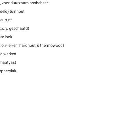
, voor duurzaam bosbeheer
deld) tuinhout
eurtint
t.o.v. geschaafd)
te look
.o.v. eiken, hardhout & thermowood)
nog werken
 maatvast
oppervlak