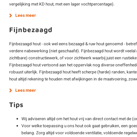
vergelijking met KD hout, met een lager vochtpercentage).
Lees meer
Fijnbezaagd
Fijnbezaagd hout - ook wel eens bezaagd & ruw hout genoemd - betre
verdere nabewerking (niet geschaafd). Fijnbezaagd hout wordt veelal g
zichtbare) constructiewerk, of voor zichtwerk waarbij juist een rustieke 
Fijnbezaagd hout vertoond aan het oppervlak nog diverse oneffenheden 
robuust uiterlijk. Fijnbezaagd hout heeft scherpe (harde) randen, kant
hout altijd rekening te houden met afwijkingen in de maatvoering, zowel
Lees meer
Tips
Wij adviseren altijd om het hout vrij van direct contact met de 
Voor welke toepassing u ons hout ook gaat gebruiken, een goe
belang. Zorg altijd voor voldoende ventilatie, voldoende regelwe