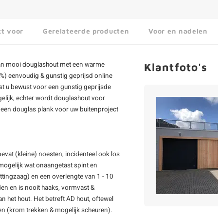
kt voor
Gerelateerde producten
Voor en nadelen
van mooi douglashout met een warme
Klantfoto's
5%) eenvoudig & gunstig geprijsd online
st u bewust voor een gunstig geprijsde
elijk, echter wordt douglashout voor
d een
douglas plank
voor uw buitenproject
evat (kleine) noesten, incidenteel ook los
 mogelijk wat onaangetast spint en
ttingzaag) en een overlengte van 1 - 10
en en is nooit haaks, vormvast &
het hout. Het betreft AD hout, oftewel
ken (krom trekken & mogelijk scheuren).