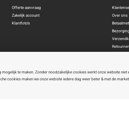
Offerte aanvraag
Klantense
Zakelijk account
Over ons
Klantfoto's
Betaalme
Bezorgin
Verzendk
Retourne
Garantie
Klachtena
Openingst
g mogelijk te maken. Zonder noodzakelijke cookies werkt onze website niet 
ische cookies maken we onze website iedere dag weer beter & met de marke
line BV