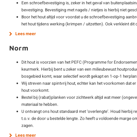
Een schroefbevestiging is, zeker in het geval van buitenplaatsi
bevestiging. Bevestiging met nagels / nietjes is hierbij niet gesch
Boor het hout altijd voor voordat u de schroefbevestiging aanb
het hout tijdens werking (krimpen / uitzetten). Ook verkleint di
Lees meer
Norm
Dit hout is voorzien van het PEFC (Programme for Endorsement
keurmerk. Hierbij bent u zeker van een milieubewust houtprodu
bosgebied komt, waar selectief wordt gekapt en 1-op-1 herplan
Wij streven naar spintvrij hout, echter kan het voorkomen dat er
hout voorkomt.
Bestel bij (rabat)planken voor zichtwerk altijd wat meer (ong
materiaal te hebben.
U ontvangt ons hout standaard met ‘overlengte’. Houd hierbij re
t.o.v. de door u bestelde lengte. Zo heeft u voldoende marge o
zagen.
Lees meer