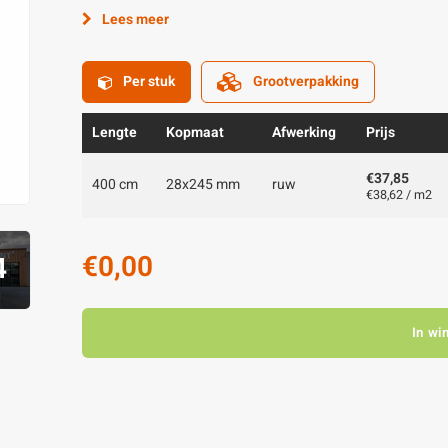
Lees meer
Per stuk
Grootverpakking
Lengte
Kopmaat
Afwerking
Prijs
€37,85
400 cm
28x245 mm
ruw
€38,62 / m2
€0,00
4
In wi