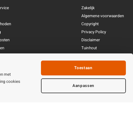
rvice
Zakelijk
Algemene voorwaarden
thoden
Copyright
g
Privacy Policy
osten
Disclaimer
ren
Tuinhout
Linkpartners
fhandeling
Toestaan
ijden & contact
en met
ting cookies
Aanpassen