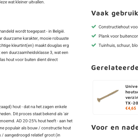
ze wat kleiner uitvallen.
Vaak gebruik
Constructiehout voo
handeld wordt toegepast - in België.
Plank voor buitencon
ar duurzame karakter, mooie robuuste
Tuinhuis, schuur, bl
chtige kleurtint(en) maakt douglas erg
ft een duurzaamheidsklasse 3, wat een
as hout voor buiten dient direct
Gerelateerd
Unive
houts
verzi
TX-20
zaagd) hout - dat na het zagen enkele
€4,65
den. Dit proces staat bekend als 'air
genoemd. AD 20-25% hout heeft - aan het
Voor en nad
e populair als bouw / constructie hout
 / aangedroogd relatief groot (in