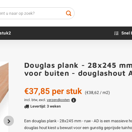
stuk2
Snel 
Beton sokkels
Beits
Douglas plank - 28x245 mm 
Blauwsteen sokkels
Olie - voor buite
voor buiten - douglashout
Impregneer
Teer
€37,85
per stuk
Olie en lak - vo
(€38,62 / m2)
Oxaalzuur
incl. btw, excl.
verzendkosten
Levertijd: 3 weken
Houtvuller
Een douglas plank - 28x245 mm - ruw - AD is een massieve h
douglas hout kiest u bewust voor een gunstig geprijsde tuinh