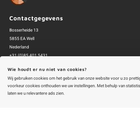
Contactgegevens
Bosserheide 13
5855 EA Well
Nederland
+31 (0)85 401 5431
info@houtvakman.be
Wie houdt er nu niet van cookies?
Alle bedragen zijn incl. btw
Wij gebruiken cookies om het gebruik van onze website voor u zo pretti
voorkeur cookies onthouden we uw instellingen. Met behulp van statist
laten we u relevantere ads zien.
©
Copyright
2026 HOUTvakman.be | HOUTvakman.be is onderdeel van
Roca On