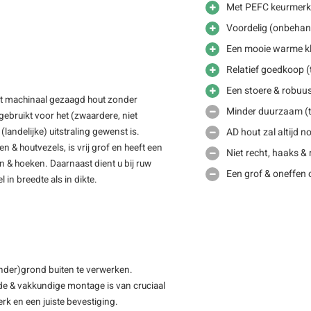
Met PEFC keurmerk
Voordelig (onbehan
Een mooie warme kl
Relatief goedkoop (
Een stoere & robuus
ft machinaal gezaagd hout zonder
Minder duurzaam (t
ebruikt voor het (zwaardere, niet
AD hout zal altijd 
(landelijke) uitstraling gewenst is.
& houtvezels, is vrij grof en heeft een
Niet recht, haaks &
en & hoeken. Daarnaast dient u bij ruw
Een grof & oneffen 
 in breedte als in dikte.
(onder)grond buiten te verwerken.
de & vakkundige montage is van cruciaal
rk en een juiste bevestiging.