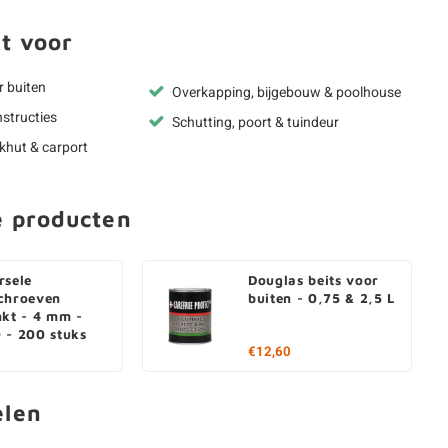
t voor
r buiten
Overkapping, bijgebouw & poolhouse
structies
Schutting, poort & tuindeur
okhut & carport
e producten
rsele
Douglas beits voor
chroeven
buiten - 0,75 & 2,5 L
nkt - 4 mm -
 - 200 stuks
€12,60
elen