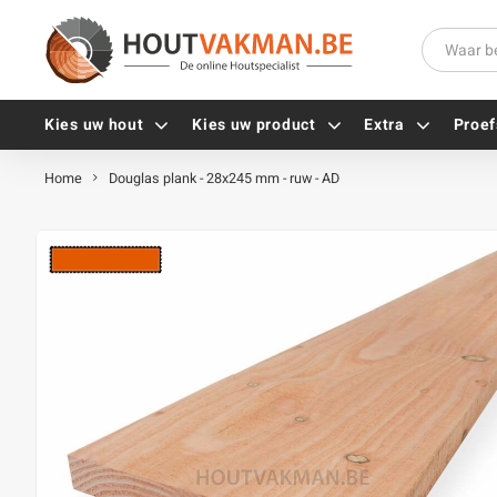
Kies uw hout
Kies uw product
Extra
Proef
Home
Douglas plank - 28x245 mm - ruw - AD
Universele houtschroeven
Balkdragers
Tellerkopschroeven
Paalhouders
Gevelschroeven
Stelplaten
Vlonderschroeven
Hoekankers
Inox schroeven
Terrasdragers
Verzinkte schroeven
B-fix
Zwarte schroeven
PuraFix
Verbindingsstukken
Alle vijzen
Houten pennen