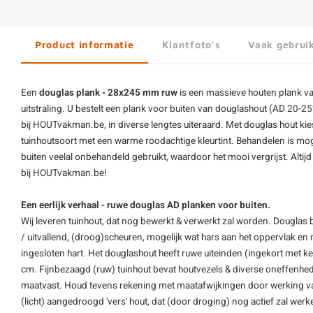
Product informatie
Klantfoto's
Vaak gebrui
Een
douglas plank - 28x245 mm ruw
is een massieve houten plank 
uitstraling. U bestelt een plank voor buiten van douglashout (AD 20-2
bij HOUTvakman.be, in diverse lengtes uiteraard. Met douglas hout kie
tuinhoutsoort met een warme roodachtige kleurtint. Behandelen is mog
buiten veelal onbehandeld gebruikt, waardoor het mooi vergrijst. Altij
bij HOUTvakman.be!
Een eerlijk verhaal - ruwe douglas AD planken voor buiten.
Wij leveren tuinhout, dat nog bewerkt & verwerkt zal worden. Douglas b
/ uitvallend, (droog)scheuren, mogelijk wat hars aan het oppervlak en
ingesloten hart. Het
douglashout
heeft ruwe uiteinden (ingekort met ke
cm. Fijnbezaagd (ruw) tuinhout bevat houtvezels & diverse oneffenhed
maatvast. Houd tevens rekening met maatafwijkingen door werking van 
(licht) aangedroogd 'vers' hout, dat (door droging) nog actief zal wer