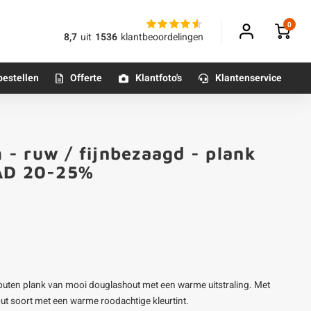
0
8,7
uit
1536
klantbeoordelingen
bestellen
Offerte
Klantfoto's
Klantenservice
Betonpoeren
- ruw / fijnbezaagd - plank
n
Betonmortels
 AD 20-25%
or binnen
Tafelpoten - metaal
Tafel onderstel - metaal
outen plank van mooi douglashout met een warme uitstraling. Met
Alle poten & onderstellen
out soort met een warme roodachtige kleurtint.