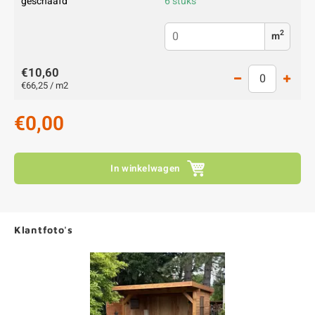
geschaafd
6 stuks
2
m
€10,60
€66,25 / m2
€0,00
In winkelwagen
Klantfoto's