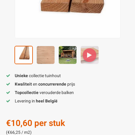
enen
felpoten
V
O
A
Z
P
H
utcomposiet
H
A
V
aatmateriaal
H
H
H
Unieke
collectie tuinhout
Kwaliteit
en
concurrerende
prijs
Topcollectie
verouderde balken
Levering in
heel België
€10,60
per stuk
(€66,25 / m2)