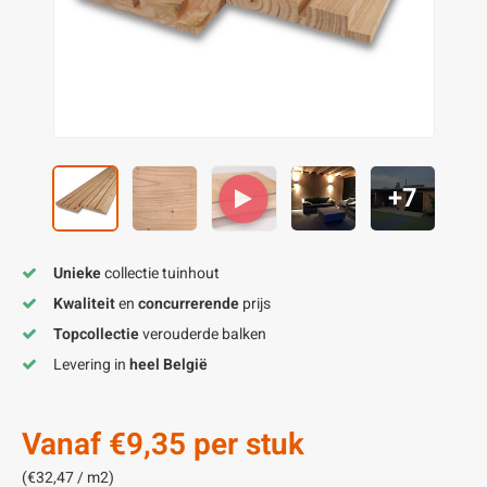
enen
felpoten
V
O
A
Z
P
H
utcomposiet
H
A
V
aatmateriaal
H
H
+7
H
Unieke
collectie tuinhout
Kwaliteit
en
concurrerende
prijs
Topcollectie
verouderde balken
Levering in
heel België
Vanaf
€9,35
per stuk
(€32,47 / m2)