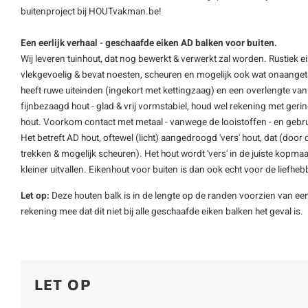
buitenproject bij HOUTvakman.be!
Een eerlijk verhaal - geschaafde eiken AD balken voor buiten.
Wij leveren tuinhout, dat nog bewerkt & verwerkt zal worden. Rustiek eike
vlekgevoelig & bevat noesten, scheuren en mogelijk ook wat onaangetas
heeft ruwe uiteinden (ingekort met kettingzaag) en een overlengte van 1
fijnbezaagd hout - glad & vrij vormstabiel, houd wel rekening met ger
hout. Voorkom contact met metaal - vanwege de looistoffen - en gebrui
Het betreft AD hout, oftewel (licht) aangedroogd 'vers' hout, dat (doo
trekken & mogelijk scheuren). Het hout wordt 'vers' in de juiste kopm
kleiner uitvallen. Eikenhout voor buiten is dan ook echt voor de liefheb
Let op:
Deze houten balk is in de lengte op de randen voorzien van een
rekening mee dat dit niet bij alle geschaafde eiken balken het geval is.
LET OP