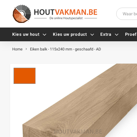
Kies uw hout
Kies uw product
Extra
Proef
Home
Eiken balk - 115x240 mm - geschaafd - AD
Universele houtschroeven
Balkdragers
Tellerkopschroeven
Paalhouders
Gevelschroeven
Stelplaten
Vlonderschroeven
Hoekankers
Inox schroeven
Terrasdragers
Verzinkte schroeven
B-fix
Zwarte schroeven
PuraFix
Verbindingsstukken
Alle vijzen
Houten pennen