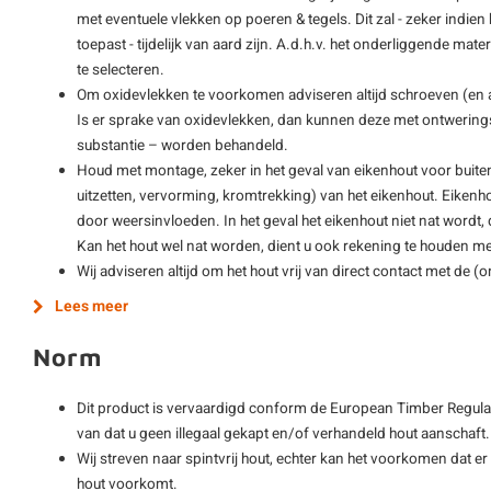
met eventuele vlekken op poeren & tegels. Dit zal - zeker indie
toepast - tijdelijk van aard zijn. A.d.h.v. het onderliggende mat
te selecteren.
Om oxidevlekken te voorkomen adviseren altijd schroeven (en
Is er sprake van oxidevlekken, dan kunnen deze met ontwering
substantie – worden behandeld.
Houd met montage, zeker in het geval van eikenhout voor buite
uitzetten, vervorming, kromtrekking) van het eikenhout. Eikenho
door weersinvloeden. In het geval het eikenhout niet nat wordt,
Kan het hout wel nat worden, dient u ook rekening te houden met
Wij adviseren altijd om het hout vrij van direct contact met de 
Lees meer
Norm
Dit product is vervaardigd conform de European Timber Regulat
van dat u geen illegaal gekapt en/of verhandeld hout aanschaft.
Wij streven naar spintvrij hout, echter kan het voorkomen dat er
hout voorkomt.