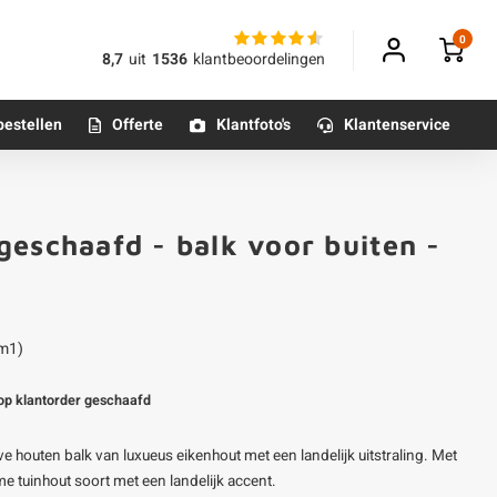
0
8,7
uit
1536
klantbeoordelingen
bestellen
Offerte
Klantfoto's
Klantenservice
Betonpoeren
geschaafd - balk voor buiten -
n
Betonmortels
or binnen
 m1)
Tafelpoten - metaal
 op klantorder geschaafd
Tafel onderstel - metaal
 houten balk van luxueus eikenhout met een landelijk uitstraling. Met
Alle poten & onderstellen
e tuinhout soort met een landelijk accent.