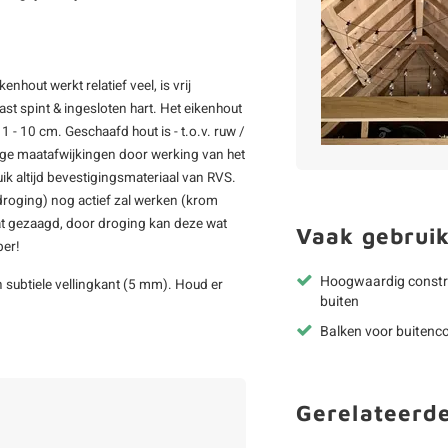
nhout werkt relatief veel, is vrij
t spint & ingesloten hart. Het eikenhout
 - 10 cm. Geschaafd hout is - t.o.v. ruw /
inge maatafwijkingen door werking van het
k altijd bevestigingsmateriaal van RVS.
r droging) nog actief zal werken (krom
aat gezaagd, door droging kan deze wat
Vaak gebruik
ber!
Hoogwaardig constr
 subtiele vellingkant (5 mm). Houd er
buiten
Balken voor buitenco
Gerelateerd