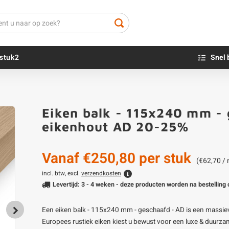
stuk2
Snel 
Beton sokkels
Beits
Eiken balk - 115x240 mm - 
Blauwsteen sokkels
Olie - voor buite
eikenhout AD 20-25%
Impregneer
Teer
Vanaf
€250,80
per stuk
Olie en lak - vo
(€62,70 /
Oxaalzuur
incl. btw, excl.
verzendkosten
Levertijd: 3 - 4 weken - deze producten worden na bestelling
Houtvuller
Een eiken balk - 115x240 mm - geschaafd - AD is een massieve
Europees rustiek eiken kiest u bewust voor een luxe & duurzam