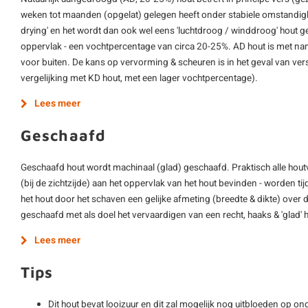
weken tot maanden (opgelat) gelegen heeft onder stabiele omstandighe
drying' en het wordt dan ook wel eens 'luchtdroog / winddroog' hout 
oppervlak - een vochtpercentage van circa 20-25%. AD hout is met nam
voor buiten. De kans op vervorming & scheuren is in het geval van vers
vergelijking met KD hout, met een lager vochtpercentage).
Lees meer
Geschaafd
Geschaafd hout wordt machinaal (glad) geschaafd. Praktisch alle hout
(bij de zichtzijde) aan het oppervlak van het hout bevinden - worden ti
het hout door het schaven een gelijke afmeting (breedte & dikte) over d
geschaafd met als doel het vervaardigen van een recht, haaks & 'glad'
Lees meer
Tips
Dit hout bevat looizuur en dit zal mogelijk nog uitbloeden op o