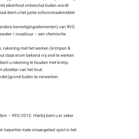
n het eikenhout onbeschut buiten wordt
eriaal dient u het juiste schoonmaakmiddel
 andere bevestigingselementen) van RVS.
swater / oxaalzuur – een chemische
n, rekening met het werken (krimpen &
ut staat erom bekend vrij snel te werken
 dient u rekening te houden met krimp.
 uitzetten van het hout.
(onder)grond buiten te verwerken.
ion – 995/2010. Hierbij bent u er zeker
 in beperkte mate onaangetast spint in het