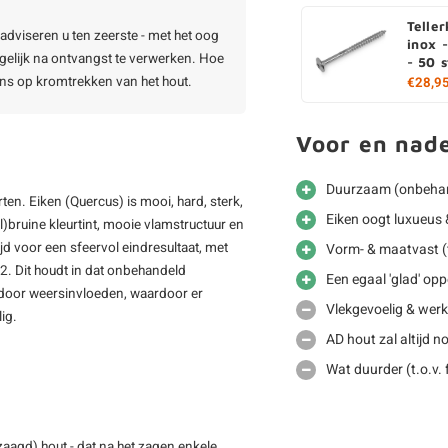
Telle
adviseren u ten zeerste - met het oog
inox 
elijk na ontvangst te verwerken. Hoe
- 50 
ans op kromtrekken van het hout.
€28,9
Voor en nad
Duurzaam (onbehan
en. Eiken (Quercus) is mooi, hard, sterk,
Eiken oogt luxueus &
l)bruine kleurtint, mooie vlamstructuur en
ijd voor een sfeervol eindresultaat, met
Vorm- & maatvast (t
2. Dit houdt in dat onbehandeld
Een egaal 'glad' opp
l door weersinvloeden, waardoor er
Vlekgevoelig & werkt
lig.
AD hout zal altijd 
Wat duurder (t.o.v.
zaagd) hout - dat na het zagen enkele