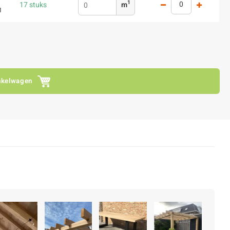
1
17 stuks
m
1
nkelwagen