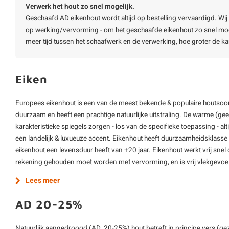
Verwerk het hout zo snel mogelijk.
Geschaafd AD eikenhout wordt altijd op bestelling vervaardigd. Wij 
op werking/vervorming - om het geschaafde eikenhout zo snel mog
meer tijd tussen het schaafwerk en de verwerking, hoe groter de k
Eiken
Europees eikenhout is een van de meest bekende & populaire houtsoort
duurzaam en heeft een prachtige natuurlijke uitstraling. De warme (gee
karakteristieke spiegels zorgen - los van de specifieke toepassing - alt
een landelijk & luxueuze accent. Eikenhout heeft duurzaamheidsklasse 
eikenhout een levensduur heeft van +20 jaar. Eikenhout werkt vrij sne
rekening gehouden moet worden met vervorming, en is vrij vlekgevoe
Lees meer
AD 20-25%
Natuurlijk aangedroogd (AD, 20-25%) hout betreft in principe vers (ge