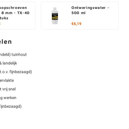
rkopschroeven
Ontweringswater -
- 8 mm - TX-40
500 ml
stuks
5
€6,19
elen
deld) tuinhout
 landelijk
.o.v. fijnbezaagd)
ervlakte
 vrij snel
nog werken
 fijnbezaagd)