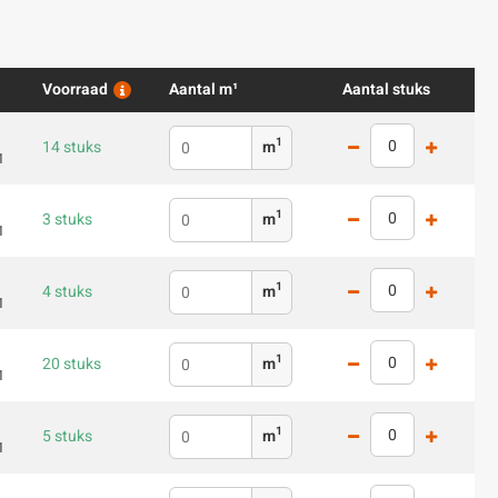
Voorraad
Aantal m¹
Aantal stuks
1
14 stuks
m
1
1
3 stuks
m
1
1
4 stuks
m
1
1
20 stuks
m
1
1
5 stuks
m
1