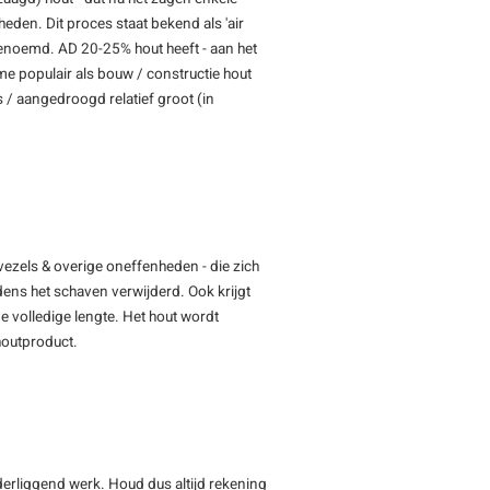
den. Dit proces staat bekend als 'air
genoemd. AD 20-25% hout heeft - aan het
e populair als bouw / constructie hout
 / aangedroogd relatief groot (in
vezels & overige oneffenheden - die zich
jdens het schaven verwijderd. Ook krijgt
e volledige lengte. Het hout wordt
 houtproduct.
nderliggend werk. Houd dus altijd rekening