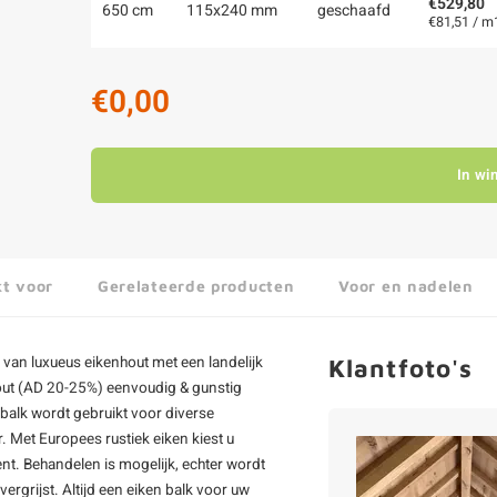
€529,80
650 cm
115x240 mm
geschaafd
€81,51 / m
€0,00
In wi
kt voor
Gerelateerde producten
Voor en nadelen
van luxueus eikenhout met een landelijk
Klantfoto's
nhout (AD 20-25%) eenvoudig & gunstig
 balk wordt gebruikt voor diverse
. Met Europees rustiek eiken kiest u
nt. Behandelen is mogelijk, echter wordt
ergrijst. Altijd een
eiken balk
voor uw