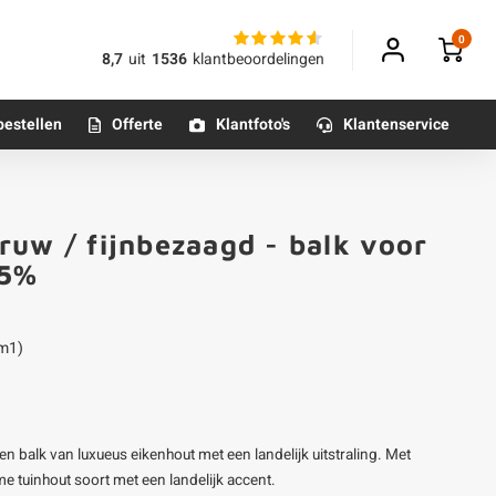
0
8,7
uit
1536
klantbeoordelingen
bestellen
Offerte
Klantfoto's
Klantenservice
Betonpoeren
ruw / fijnbezaagd - balk voor
n
Betonmortels
25%
or binnen
 m1)
Tafelpoten - metaal
Tafel onderstel - metaal
 balk van luxueus eikenhout met een landelijk uitstraling. Met
Alle poten & onderstellen
e tuinhout soort met een landelijk accent.