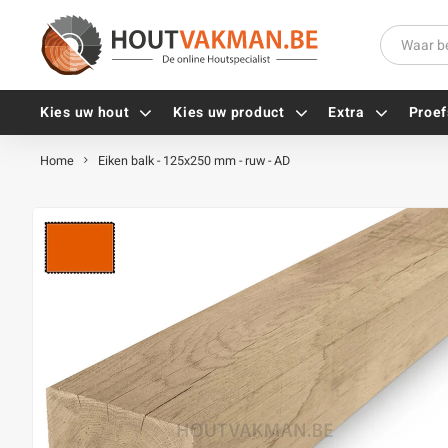
Kies uw hout
Kies uw product
Extra
Proef
Home
Eiken balk - 125x250 mm - ruw - AD
Universele houtschroeven
Balkdragers
Tellerkopschroeven
Paalhouders
Gevelschroeven
Stelplaten
Vlonderschroeven
Hoekankers
Inox schroeven
Terrasdragers
Verzinkte schroeven
B-fix
Zwarte schroeven
PuraFix
Verbindingsstukken
Alle vijzen
Houten pennen