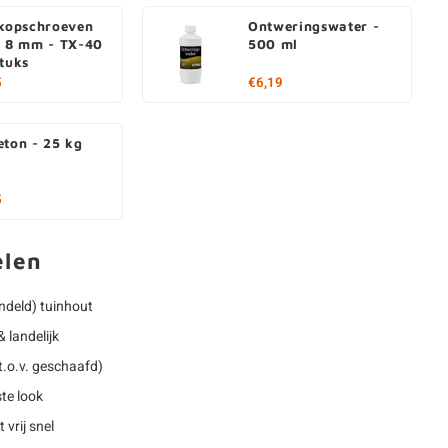
rkopschroeven
Ontweringswater -
- 8 mm - TX-40
500 ml
stuks
5
€6,19
eton - 25 kg
5
elen
deld) tuinhout
 landelijk
t.o.v. geschaafd)
te look
 vrij snel