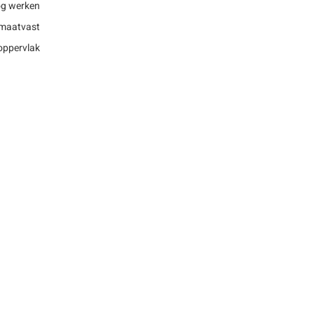
nog werken
 maatvast
oppervlak