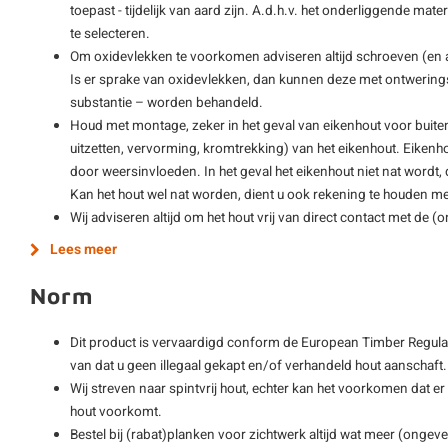
toepast - tijdelijk van aard zijn. A.d.h.v. het onderliggende mat
te selecteren.
Om oxidevlekken te voorkomen adviseren altijd schroeven (en
Is er sprake van oxidevlekken, dan kunnen deze met ontwering
substantie – worden behandeld.
Houd met montage, zeker in het geval van eikenhout voor buite
uitzetten, vervorming, kromtrekking) van het eikenhout. Eikenho
door weersinvloeden. In het geval het eikenhout niet nat wordt,
Kan het hout wel nat worden, dient u ook rekening te houden met
Wij adviseren altijd om het hout vrij van direct contact met de 
Lees meer
Norm
Dit product is vervaardigd conform de European Timber Regulat
van dat u geen illegaal gekapt en/of verhandeld hout aanschaft.
Wij streven naar spintvrij hout, echter kan het voorkomen dat er
hout voorkomt.
Bestel bij (rabat)planken voor zichtwerk altijd wat meer (ong