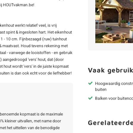
bij HOUTvakman.be!
nhout werkt relatief veel, is vrij
t spint & ingesloten hart. Het eikenhout
 1 - 10 cm. Fijnbezaagd (ruw) tuinhout
 & maatvast. Houd tevens rekening met
al - vanwege de looistoffen - en gebruik
ht) aangedroogd 'vers' hout, dat (door
 hout wordt 'vers' in de juiste kopmaat
Vaak gebruik
uiten is dan ook echt voor de liefhebber!
Hoogwaardig constr
buiten
Balken voor buitenco
De benoemde kopmaat is de maximale
% kleiner uitvallen, met name door
Gerelateerd
met het uittellen van de benodigde