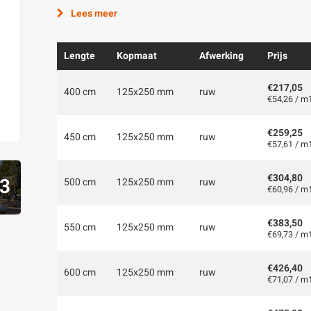
Lees meer
Lengte
Kopmaat
Afwerking
Prijs
€217,05
400 cm
125x250 mm
ruw
€54,26 / m
€259,25
450 cm
125x250 mm
ruw
€57,61 / m
€304,80
3
500 cm
125x250 mm
ruw
€60,96 / m
€383,50
550 cm
125x250 mm
ruw
€69,73 / m
€426,40
600 cm
125x250 mm
ruw
€71,07 / m