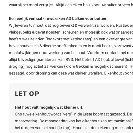
waarbij het mooi vergrijst. Altijd een
eiken balk
voor uw buitenproject 
Een eerlijk verhaal - ruwe eiken AD balken voor buiten.
Wij leveren tuinhout, dat nog bewerkt & verwerkt zal worden. Rustiek eike
vlekgevoelig & bevat noesten, scheuren en mogelijk ook wat onaangetas
heeft ruwe uiteinden (ingekort met kettingzaag) en een overlengte van
bevat houtvezels & diverse oneffenheden en is nooit haaks, vormvast
maatafwijkingen door werking van het hout. Voorkom contact met meta
altijd bevestigingsmateriaal van RVS. Het betreft AD hout, oftewel (lic
droging) nog actief zal werken (krom trekken & mogelijk scheuren). Het
gezaagd, door droging kan deze wat kleiner uitvallen. Eikenhout voor b
LET OP
Het hout valt mogelijk wat kleiner uit.
Ons ruwe eikenhout wordt “vers” in de juiste kopmaat gezaagd. 
maatvoering. De maatvoering van het eikenhout kan tot maximaal 8
het drogen van het hout (krimp). Houd hier dus rekening mee, ook 