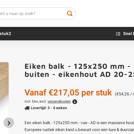
stuk2
Snel 
Beton sokkels
Beits
Eiken balk - 125x250 mm - 
Blauwsteen sokkels
Olie - voor buite
buiten - eikenhout AD 20-
Impregneer
Teer
Vanaf
€217,05
per stuk
Olie en lak - vo
(€54,26 /
Oxaalzuur
incl. btw, excl.
verzendkosten
Levertijd: 3 - 4 weken
Houtvuller
Een eiken balk - 125x250 mm - ruw - AD is een massieve houten
Europees rustiek eiken kiest u bewust voor een luxe & duurzam