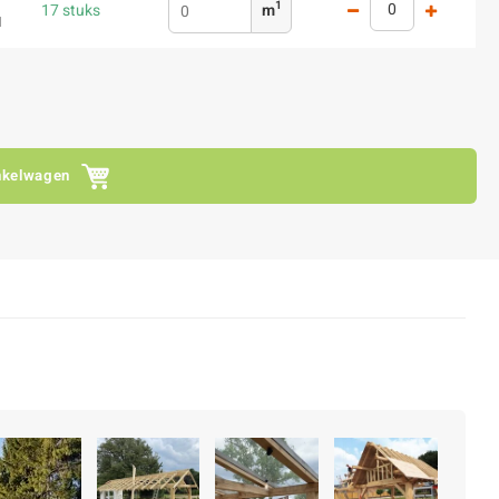
1
17 stuks
m
1
nkelwagen