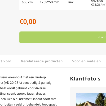
€475,00
650 cm
125x250 mm
ruw
€73,08 / m
€0,00
In wi
kt voor
Gerelateerde producten
Voor en nadelen
xueus eikenhout met een landelijk
Klantfoto's
nhout (AD 20-25%) eenvoudig & gunstig
 balk wordt gebruikt voor diverse
ng, spant, spoor, ligger, drager,
 een luxe & duurzame tuinhout soort met
voor buiten veelal onbehandeld toegepast,