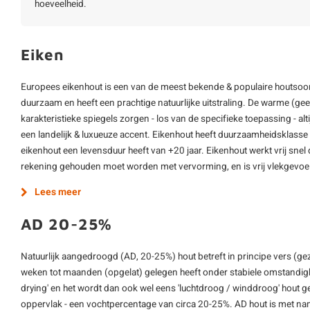
hoeveelheid.
Eiken
Europees eikenhout is een van de meest bekende & populaire houtsoort
duurzaam en heeft een prachtige natuurlijke uitstraling. De warme (gee
karakteristieke spiegels zorgen - los van de specifieke toepassing - alt
een landelijk & luxueuze accent. Eikenhout heeft duurzaamheidsklasse 
eikenhout een levensduur heeft van +20 jaar. Eikenhout werkt vrij sne
rekening gehouden moet worden met vervorming, en is vrij vlekgevoe
Lees meer
AD 20-25%
Natuurlijk aangedroogd (AD, 20-25%) hout betreft in principe vers (ge
weken tot maanden (opgelat) gelegen heeft onder stabiele omstandighe
drying' en het wordt dan ook wel eens 'luchtdroog / winddroog' hout 
oppervlak - een vochtpercentage van circa 20-25%. AD hout is met nam