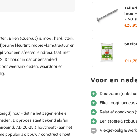
Telle
inox 
- 50 
€28,9
en. Eiken (Quercus) is mooi, hard, sterk,
Snelb
l)bruine kleurtint, mooie vlamstructuur en
ijd voor een sfeervol eindresultaat, met
2. Dit houdt in dat onbehandeld
€11,7
l door weersinvloeden, waardoor er
lig.
Voor en nad
Duurzaam (onbehan
Eiken oogt luxueus &
Relatief goedkoop (
zaagd) hout - dat na het zagen enkele
den. Dit proces staat bekend als 'air
Een stoere & robuus
genoemd. AD 20-25% hout heeft - aan het
Vlekgevoelig & werkt
e populair als bouw / constructie hout