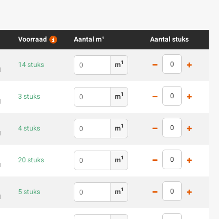
Voorraad
Aantal m¹
Aantal stuks
1
14 stuks
m
1
1
3 stuks
m
1
1
4 stuks
m
1
1
20 stuks
m
1
1
5 stuks
m
1