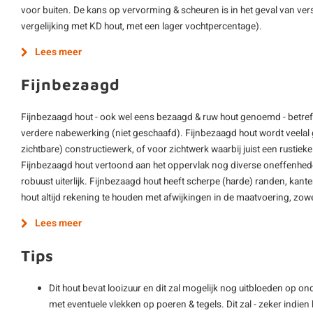
voor buiten. De kans op vervorming & scheuren is in het geval van vers
vergelijking met KD hout, met een lager vochtpercentage).
Lees meer
Fijnbezaagd
Fijnbezaagd hout - ook wel eens bezaagd & ruw hout genoemd - betre
verdere nabewerking (niet geschaafd). Fijnbezaagd hout wordt veelal g
zichtbare) constructiewerk, of voor zichtwerk waarbij juist een rustieke 
Fijnbezaagd hout vertoond aan het oppervlak nog diverse oneffenheden 
robuust uiterlijk. Fijnbezaagd hout heeft scherpe (harde) randen, kant
hout altijd rekening te houden met afwijkingen in de maatvoering, zowel
Lees meer
Tips
Dit hout bevat looizuur en dit zal mogelijk nog uitbloeden op o
met eventuele vlekken op poeren & tegels. Dit zal - zeker indie