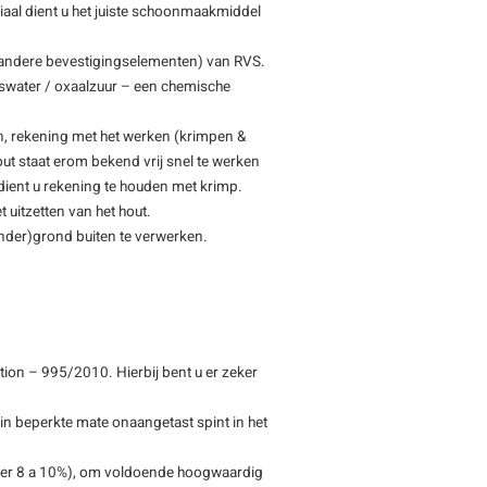
eriaal dient u het juiste schoonmaakmiddel
 andere bevestigingselementen) van RVS.
swater / oxaalzuur – een chemische
n, rekening met het werken (krimpen &
ut staat erom bekend vrij snel te werken
 dient u rekening te houden met krimp.
 uitzetten van het hout.
(onder)grond buiten te verwerken.
ion – 995/2010. Hierbij bent u er zeker
 in beperkte mate onaangetast spint in het
eveer 8 a 10%), om voldoende hoogwaardig