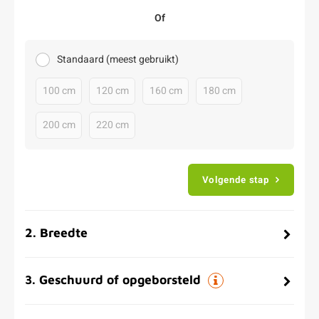
Of
Standaard (meest gebruikt)
100 cm
120 cm
160 cm
180 cm
200 cm
220 cm
Volgende stap
2
.
Breedte
3
.
Geschuurd of opgeborsteld