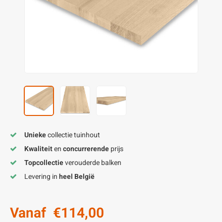
enen
felpoten
V
O
A
Z
P
H
utcomposiet
H
A
V
aatmateriaal
H
H
H
Unieke
collectie tuinhout
Kwaliteit
en
concurrerende
prijs
Topcollectie
verouderde balken
Levering in
heel België
Vanaf
€114,00