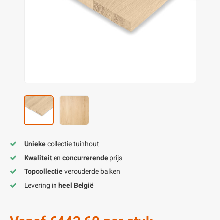
enen
felpoten
V
O
A
Z
P
H
utcomposiet
H
A
V
aatmateriaal
H
H
H
Unieke
collectie tuinhout
Kwaliteit
en
concurrerende
prijs
Topcollectie
verouderde balken
Levering in
heel België