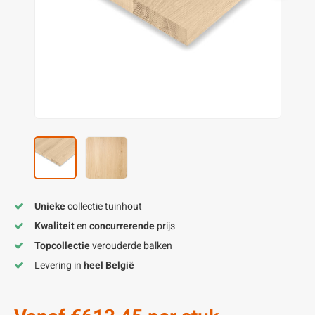
enen
felpoten
V
O
A
Z
P
H
utcomposiet
H
A
V
aatmateriaal
H
H
H
Unieke
collectie tuinhout
Kwaliteit
en
concurrerende
prijs
Topcollectie
verouderde balken
Levering in
heel België