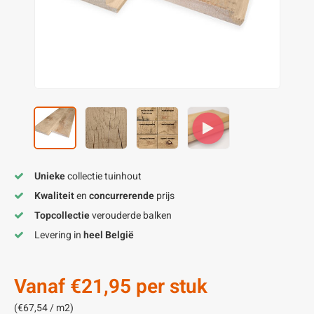
enen
felpoten
V
O
A
Z
P
H
utcomposiet
H
A
V
aatmateriaal
H
H
H
Unieke
collectie tuinhout
Kwaliteit
en
concurrerende
prijs
Topcollectie
verouderde balken
Levering in
heel België
Vanaf
€21,95
per stuk
(€67,54 / m2)