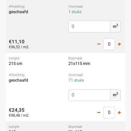
geschaafd
1 stuks
2
m
€11,10
€96,52 / m2
215 cm
21x115 mm
geschaafd
71 stuks
2
m
€24,35
€98,48 / m2