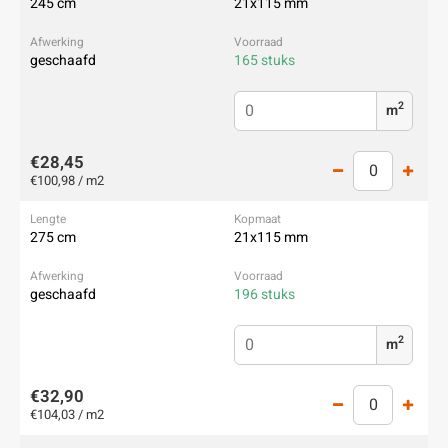
245 cm
21x115 mm
geschaafd
165 stuks
2
m
€28,45
€100,98 / m2
275 cm
21x115 mm
geschaafd
196 stuks
2
m
€32,90
€104,03 / m2