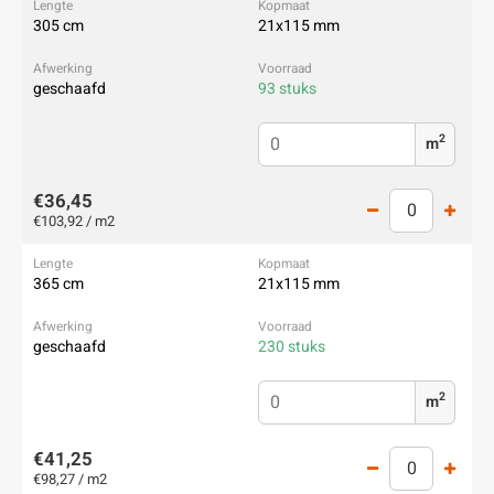
305 cm
21x115 mm
geschaafd
93 stuks
2
m
€36,45
€103,92 / m2
365 cm
21x115 mm
geschaafd
230 stuks
2
m
€41,25
€98,27 / m2