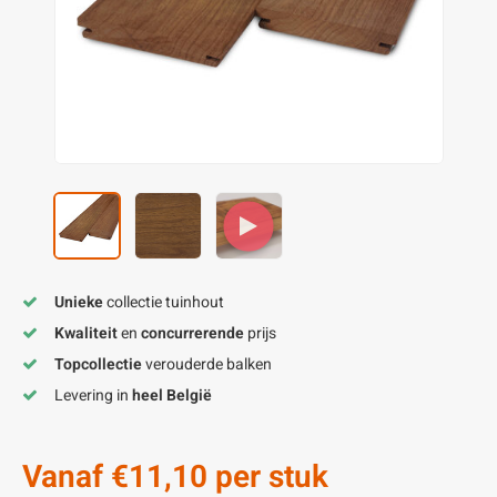
enen
felpoten
V
O
A
Z
P
H
utcomposiet
H
A
V
aatmateriaal
H
H
H
Unieke
collectie tuinhout
Kwaliteit
en
concurrerende
prijs
Topcollectie
verouderde balken
Levering in
heel België
Vanaf
€11,10
per stuk