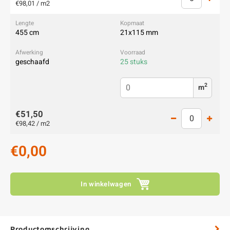
€98,01 / m2
455 cm
21x115 mm
geschaafd
25 stuks
2
m
€51,50
€98,42 / m2
€0,00
In winkelwagen
Productomschrijving