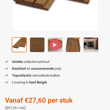
enen
felpoten
V
O
A
Z
P
H
utcomposiet
H
A
V
aatmateriaal
H
H
H
Unieke
collectie tuinhout
Kwaliteit
en
concurrerende
prijs
Topcollectie
verouderde balken
Levering in
heel België
Vanaf
€27,60
per stuk
(€97,25 / m2)