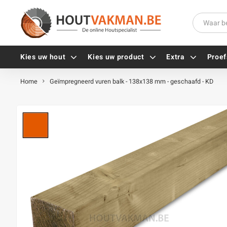
Kies uw hout
Kies uw product
Extra
Proef
Home
Geïmpregneerd vuren balk - 138x138 mm - geschaafd - KD
Universele houtschroeven
Balkdragers
Tellerkopschroeven
Paalhouders
Gevelschroeven
Stelplaten
Vlonderschroeven
Hoekankers
Inox schroeven
Terrasdragers
Verzinkte schroeven
B-fix
Zwarte schroeven
PuraFix
Verbindingsstukken
Alle vijzen
Houten pennen