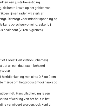
rk en een juiste bevestiging.
ng, de beste keuze op het gebied van
ikt en lijmen raden wij sterk af.
rengt. Dit zorgt voor minder spanning op
t de kans op scheurvorming, zeker bij
als naaldhout (vuren & grenen).
 of Forest Cerficiation Schemes)
ct dat uit een duurzaam beheerd
t wordt.
d hierbij rekening met circa 0,5 tot 2 cm
oende marge om het product mooi haaks op
ut bevindt. Hars uitscheiding is een
ar na afwerking van het hout is het
entine verwijderd worden, ook kunt u