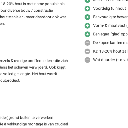
D 18-20% hout is met name populair als
Voordelig tuinhout
voor diverse bouw / constructie
Eenvoudig te bewer
out stabieler - maar daardoor ook wat
men.
Vorm- & maatvast (t
Een egaal 'glad' opp
De kopse kanten mo
KD 18-20% hout zal
Wat duurder (t.o.v.
vezels & overige oneffenheden - die zich
jdens het schaven verwijderd. Ook krijgt
e volledige lengte. Het hout wordt
 houtproduct.
(onder)grond buiten te verwerken.
de & vakkundige montage is van cruciaal