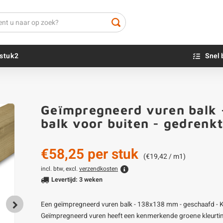
stuk2
Snel 
Beton sokkels
Beits
Geïmpregneerd vuren balk 
Blauwsteen sokkels
Olie - voor buite
balk voor buiten - gedren
Impregneer
Teer
€58,25
per stuk
Olie en lak - vo
(€19,42 / m1)
Oxaalzuur
incl. btw, excl.
verzendkosten
Levertijd: 3 weken
Houtvuller
Een geïmpregneerd vuren balk - 138x138 mm - geschaafd - K
Geïmpregneerd vuren heeft een kenmerkende groene kleurtint e