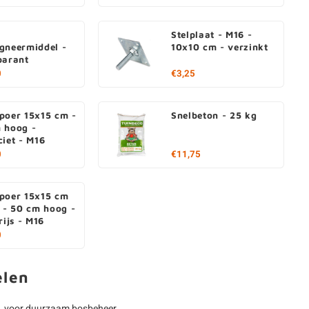
Stelplaat - M16 -
gneermiddel -
10x10 cm - verzinkt
parant
0
€3,25
poer 15x15 cm -
Snelbeton - 25 kg
 hoog -
ciet - M16
0
€11,75
poer 15x15 cm
) - 50 cm hoog -
rijs - M16
0
elen
, voor duurzaam bosbeheer