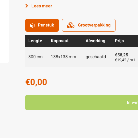
Lees meer
Per stuk
Grootverpakking
Lengte
Kopmaat
Afwerking
Prijs
€58,25
300 cm
138x138 mm
geschaafd
€19,42 / m1
€0,00
In wi