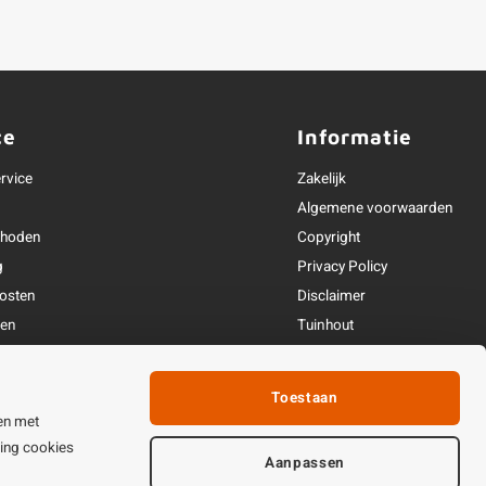
ce
Informatie
rvice
Zakelijk
Algemene voorwaarden
thoden
Copyright
g
Privacy Policy
osten
Disclaimer
ren
Tuinhout
Linkpartners
fhandeling
Toestaan
ijden & contact
en met
ting cookies
Aanpassen