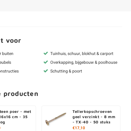
t voor
r buiten
Tuinhuis, schuur, blokhut & carport
eubels
Overkapping, bijgebouw & poolhouse
nstructies
Schutting & poort
e producten
teen poer - met
Tellerkopschroeven
 16x16 cm - 35
geel verzinkt - 8 mm
oog
- TX-40 - 50 stuks
0
€17,10