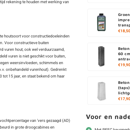
u altijd rekening te houden met werking van
Groen
impre
trans
€18,5
ikte houtsoort voor constructiedoeleinden
en. Voor constructieve buiten
Beton
rd vuren hout, ook wel verduurzaamd,
60 cm
 vuren is niet geschikt voor buiten,
antra
tegen weersinvloeden, schimmels en
€19,9
.o.v. onbehandeld vurenhout). Gedrenkt
 tot 15 jaar, en staat bekend om haar
Beton
(taps
lichtg
€17,9
Voor en nad
 vochtpercentage van 'vers gezaagd (AD)
gebeurd in grote droogcabines en
Met PEFC keurmerk