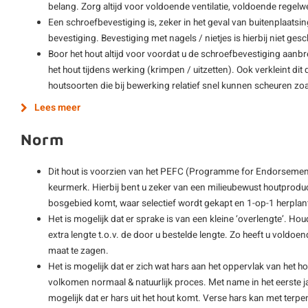
belang. Zorg altijd voor voldoende ventilatie, voldoende regelwe
Een schroefbevestiging is, zeker in het geval van buitenplaatsi
bevestiging. Bevestiging met nagels / nietjes is hierbij niet gesch
Boor het hout altijd voor voordat u de schroefbevestiging aanb
het hout tijdens werking (krimpen / uitzetten). Ook verkleint di
houtsoorten die bij bewerking relatief snel kunnen scheuren zo
Lees meer
Norm
Dit hout is voorzien van het PEFC (Programme for Endorsement
keurmerk. Hierbij bent u zeker van een milieubewust houtprodu
bosgebied komt, waar selectief wordt gekapt en 1-op-1 herplan
Het is mogelijk dat er sprake is van een kleine ‘overlengte’. Hou
extra lengte t.o.v. de door u bestelde lengte. Zo heeft u vold
maat te zagen.
Het is mogelijk dat er zich wat hars aan het oppervlak van het ho
volkomen normaal & natuurlijk proces. Met name in het eerste ja
mogelijk dat er hars uit het hout komt. Verse hars kan met terp