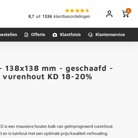
0
8,7
uit
1536
klantbeoordelingen
bestellen
Offerte
Klantfoto's
Klantenservice
Betonpoeren
- 138x138 mm - geschaafd -
n
Betonmortels
kt vurenhout KD 18-20%
or binnen
Tafelpoten - metaal
Tafel onderstel - metaal
D is een massieve houten balk van geïmpregneerd vurenhout.
Alle poten & onderstellen
n is tuinhout met een optimale prijs/kwaliteit verhouding.