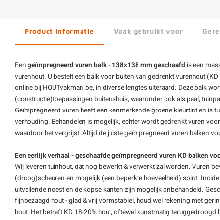
Product informatie
Vaak gebruikt voor
Gere
Een
geïmpregneerd vuren balk - 138x138 mm geschaafd
is een mass
vurenhout
. U bestelt een balk voor buiten van gedrenkt vurenhout (K
online bij HOUTvakman.be, in diverse lengtes uiteraard. Deze balk wor
(constructie)toepassingen buitenshuis, waaronder ook als paal, tuinpaa
Geïmpregneerd vuren heeft een kenmerkende groene kleurtint en is tui
verhouding. Behandelen is mogelijk, echter wordt gedrenkt vuren voor
waardoor het vergrijst. Altijd de juiste geïmpregneerd
vuren balken
voo
Een eerlijk verhaal - geschaafde geïmpregneerd vuren KD balken voo
Wij leveren tuinhout, dat nog bewerkt & verwerkt zal worden. Vuren be
(droog)scheuren en mogelijk (een beperkte hoeveelheid) spint. Inciden
uitvallende noest en de kopse kanten zijn mogelijk onbehandeld. Gesch
fijnbezaagd hout - glad & vrij vormstabiel, houd wel rekening met ger
hout. Het betreft KD 18-20% hout, oftewel kunstmatig teruggedroogd 