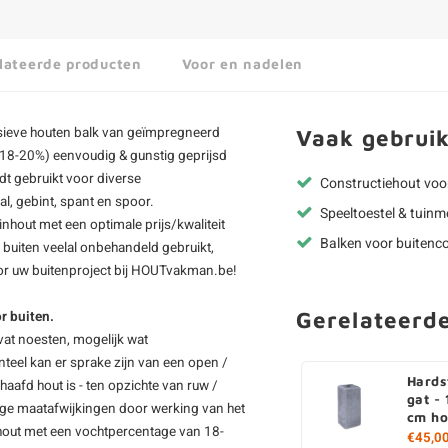
lateerde producten
Voor en nadelen
ieve houten balk van
geïmpregneerd
Vaak gebruik
D 18-20%) eenvoudig & gunstig geprijsd
dt gebruikt voor diverse
Constructiehout voo
l, gebint, spant en spoor.
Speeltoestel & tuinm
nhout met een optimale prijs/kwaliteit
Balken voor buitenco
 buiten veelal onbehandeld gebruikt,
r uw buitenproject bij HOUTvakman.be!
Gerelateerd
r buiten.
vat noesten, mogelijk wat
teel kan er sprake zijn van een open /
Hards
aafd hout is - ten opzichte van ruw /
gat -
inge maatafwijkingen door werking van het
cm h
hout met een vochtpercentage van 18-
€45,0