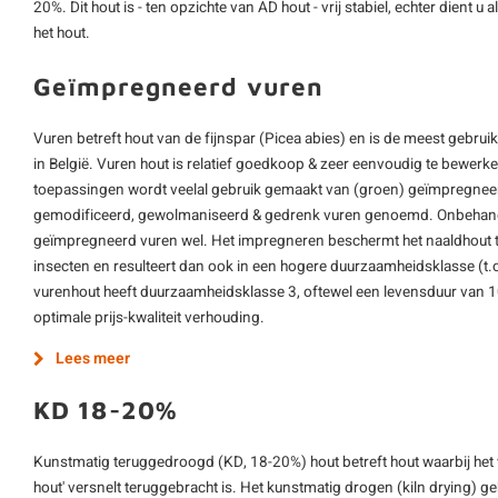
20%. Dit hout is - ten opzichte van AD hout - vrij stabiel, echter dient 
het hout.
Geïmpregneerd vuren
Vuren betreft hout van de fijnspar (Picea abies) en is de meest gebru
in België. Vuren hout is relatief goedkoop & zeer eenvoudig te bewerk
toepassingen wordt veelal gebruik gemaakt van (groen) geïmpregnee
gemodificeerd, gewolmaniseerd & gedrenk vuren genoemd. Onbehandeld
geïmpregneerd vuren wel. Het impregneren beschermt het naaldhout 
insecten en resulteert dan ook in een hogere duurzaamheidsklasse (t
vurenhout heeft duurzaamheidsklasse 3, oftewel een levensduur van 10
optimale prijs-kwaliteit verhouding.
Lees meer
KD 18-20%
Kunstmatig teruggedroogd (KD, 18-20%) hout betreft hout waarbij het
hout' versnelt teruggebracht is. Het kunstmatig drogen (kiln drying) 