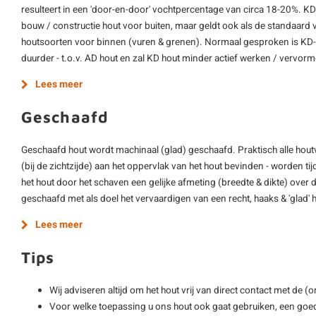
resulteert in een 'door-en-door' vochtpercentage van circa 18-20%. K
bouw / constructie hout voor buiten, maar geldt ook als de standaard 
houtsoorten voor binnen (vuren & grenen). Normaal gesproken is KD-h
duurder - t.o.v. AD hout en zal KD hout minder actief werken / vervor
Lees meer
Geschaafd
Geschaafd hout wordt machinaal (glad) geschaafd. Praktisch alle hout
(bij de zichtzijde) aan het oppervlak van het hout bevinden - worden ti
het hout door het schaven een gelijke afmeting (breedte & dikte) over d
geschaafd met als doel het vervaardigen van een recht, haaks & 'glad'
Lees meer
Tips
Wij adviseren altijd om het hout vrij van direct contact met de 
Voor welke toepassing u ons hout ook gaat gebruiken, een goe