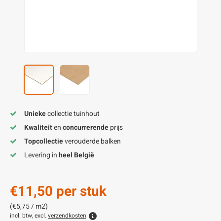
enen
felpoten
V
O
A
Z
P
H
utcomposiet
H
A
V
aatmateriaal
H
H
H
Unieke
collectie tuinhout
Kwaliteit
en
concurrerende
prijs
Topcollectie
verouderde balken
Levering in
heel België
€11,50
per stuk
(€5,75 / m2)
incl. btw, excl.
verzendkosten