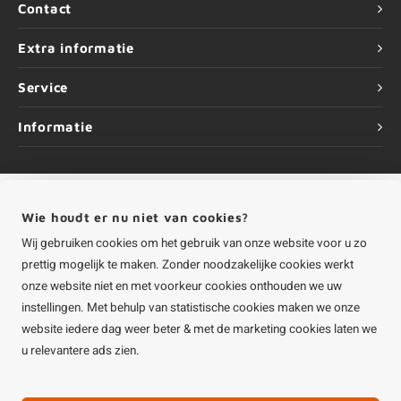
Contact
Extra informatie
Service
Informatie
Wie houdt er nu niet van cookies?
©
Copyright
2026 HOUTvakman.be | HOUTvakman.be is onderdeel van
Roca
Online BV
Wij gebruiken cookies om het gebruik van onze website voor u zo
prettig mogelijk te maken. Zonder noodzakelijke cookies werkt
onze website niet en met voorkeur cookies onthouden we uw
instellingen. Met behulp van statistische cookies maken we onze
website iedere dag weer beter & met de marketing cookies laten we
u relevantere ads zien.