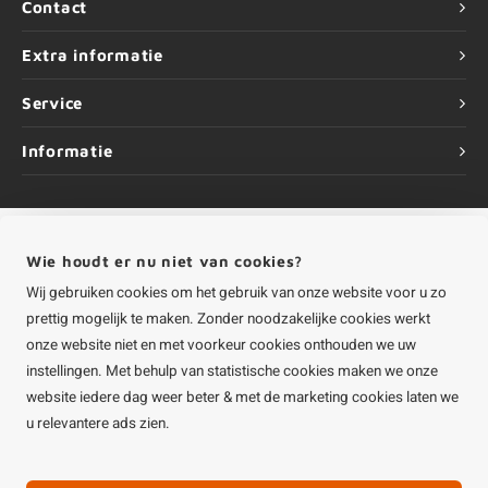
Contact
Extra informatie
Service
Informatie
Wie houdt er nu niet van cookies?
©
Copyright
2026 HOUTvakman.be | HOUTvakman.be is onderdeel van
Roca
Online BV
Wij gebruiken cookies om het gebruik van onze website voor u zo
prettig mogelijk te maken. Zonder noodzakelijke cookies werkt
onze website niet en met voorkeur cookies onthouden we uw
instellingen. Met behulp van statistische cookies maken we onze
website iedere dag weer beter & met de marketing cookies laten we
u relevantere ads zien.