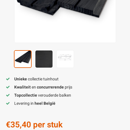
enen
felpoten
V
O
A
Z
P
H
utcomposiet
H
A
V
aatmateriaal
H
H
H
Unieke
collectie tuinhout
Kwaliteit
en
concurrerende
prijs
Topcollectie
verouderde balken
Levering in
heel België
€35,40
per stuk