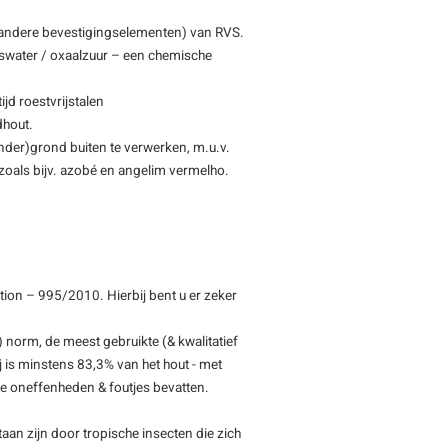
 andere bevestigingselementen) van RVS.
swater / oxaalzuur – een chemische
jd roestvrijstalen
dhout.
(onder)grond buiten te verwerken, m.u.v.
, zoals bijv. azobé en angelim vermelho.
ion – 995/2010. Hierbij bent u er zeker
 norm, de meest gebruikte (& kwalitatief
 is minstens 83,3% van het hout - met
ine oneffenheden & foutjes bevatten.
staan zijn door tropische insecten die zich