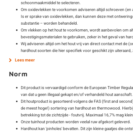
schoonmaakmiddel te selecteren.
Om oxidevlekken te voorkomen adviseren altijd schroeven (en
Is er sprake van oxidevlekken, dan kunnen deze met ontwering
substantie – worden behandeld.
Om vlekken op het hout te voorkomen, wordt aanbevolen om alti
bevestigingsmaterialen te gebruiken, zeker in het geval van har
Wij adviseren altijd om het hout vrij van direct contact met de 
hardhout soorten die hier specifiek voor geschikt zijn uiteraard
Lees meer
Norm
Dit product is vervaardigd conform de European Timber Regulat
van dat u geen illegaal gekapt en/of verhandeld hout aanschaft.
Dit houtproduct is gesorteerd volgens de FAS (first and second)
de meest hoge!) sortering van hardhout en thermowood. Hierbij
betrekking tot de zichtzijde - foutvrij. Maximaal 16,7% mag kle
Onze tuinhout producten worden veelal ruw afgekort geleverd.
Hardhout kan 'pinholes' bevatten. Dit zijn kleine gaatjes die ont