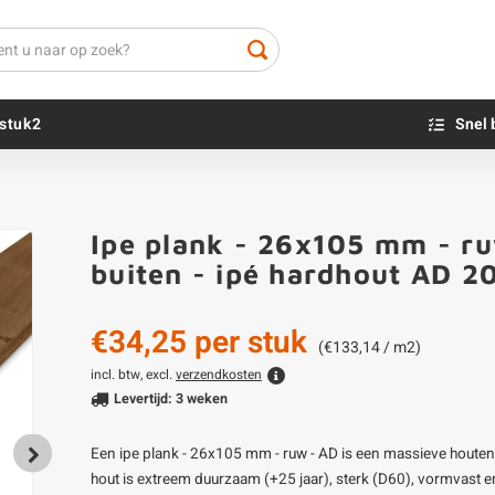
stuk2
Snel 
Beton sokkels
Beits
Ipe plank - 26x105 mm - ru
Blauwsteen sokkels
Olie - voor buite
buiten - ipé hardhout AD 
Impregneer
Teer
€34,25
per stuk
Olie en lak - vo
(€133,14 / m2)
Oxaalzuur
incl. btw, excl.
verzendkosten
Levertijd: 3 weken
Houtvuller
Een ipe plank - 26x105 mm - ruw - AD is een massieve houten
hout is extreem duurzaam (+25 jaar), sterk (D60), vormvast en