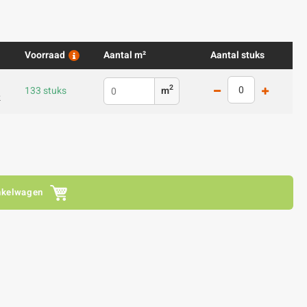
Voorraad
Aantal m²
Aantal stuks
2
133 stuks
m
2
nkelwagen