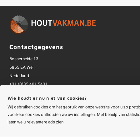
Contactgegevens
Bosserheide 13
5855 EA Well
Nederland
+31 (0)85 401 5431
info@houtvakman.be
Wie houdt er nu niet van cookies?
Alle bedragen zijn incl. btw
Wij gebruiken cookies om het gebruik van onze website voor u zo pretti
voorkeur cookies onthouden we uw instellingen. Met behulp van statist
laten we u relevantere ads zien.
©
Copyright
2026 HOUTvakman.be | HOUTvakman.be is onderdeel van
Roca On