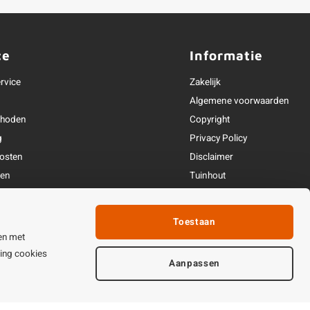
ce
Informatie
rvice
Zakelijk
Algemene voorwaarden
thoden
Copyright
g
Privacy Policy
osten
Disclaimer
ren
Tuinhout
Linkpartners
fhandeling
Toestaan
ijden & contact
en met
ting cookies
Aanpassen