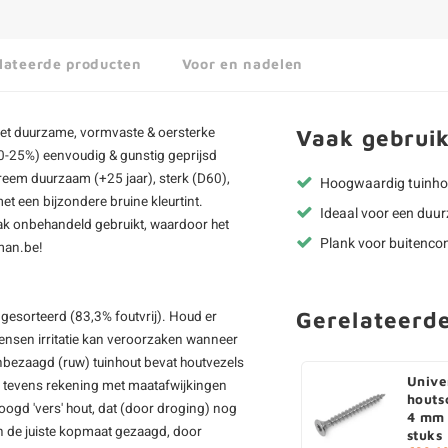
lateerde producten
Voor en nadelen
et duurzame, vormvaste & oersterke
Vaak gebruik
20-25%) eenvoudig & gunstig geprijsd
treem duurzaam (+25 jaar), sterk (D60),
Hoogwaardig tuinhou
et een bijzondere bruine kleurtint.
Ideaal voor een duu
aak onbehandeld gebruikt, waardoor het
Plank voor buitencon
kman.be!
Gerelateerd
 gesorteerd (83,3% foutvrij). Houd er
ensen irritatie kan veroorzaken wanneer
jnbezaagd (ruw) tuinhout bevat houtvezels
Unive
d tevens rekening met maatafwijkingen
houts
roogd 'vers' hout, dat (door droging) nog
4 mm 
 in de juiste kopmaat gezaagd, door
stuks