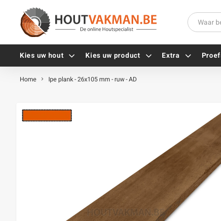
Kies uw hout
Kies uw product
Extra
Proef
Home
Ipe plank - 26x105 mm - ruw - AD
Universele houtschroeven
Balkdragers
Tellerkopschroeven
Paalhouders
Gevelschroeven
Stelplaten
Vlonderschroeven
Hoekankers
Inox schroeven
Terrasdragers
Verzinkte schroeven
B-fix
Zwarte schroeven
PuraFix
Verbindingsstukken
Alle vijzen
Houten pennen