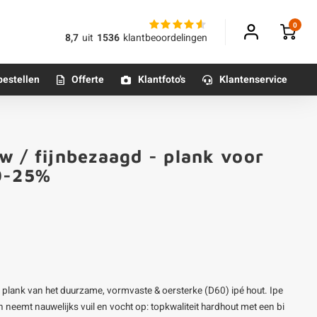
0
8,7
uit
1536
klantbeoordelingen
bestellen
Offerte
Klantfoto's
Klantenservice
Betonpoeren
w / fijnbezaagd - plank voor
n
Betonmortels
20-25%
or binnen
Tafelpoten - metaal
Tafel onderstel - metaal
 plank van het duurzame, vormvaste & oersterke (D60) ipé hout. Ipe
Alle poten & onderstellen
 neemt nauwelijks vuil en vocht op: topkwaliteit hardhout met een bi