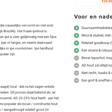
€20,6
Voor en nad
ie nauwelijks vervormt en niet snel
Duurzaamheidsklass
 Brazilië). Het fraaie ipehout is
Mooi & stabiel, met 
 ipé is zeer gelijkmatig met een fijne
 jaar of langer, en neemt daarnaast
Relatief goedkoop (
lijks in ipe voorkomen. Ipe hardhout
Een stoere & robuus
ulair zijn.
Bevat lapachol, moge
AD hout zal altijd 
Niet recht, haaks &
Een grof & oneffen 
zaagd) hout - dat na het zagen enkele
den. Dit proces staat bekend als 'air
genoemd. AD 20-25% hout heeft - aan het
e populair als bouw / constructie hout
 / aangedroogd relatief groot (in