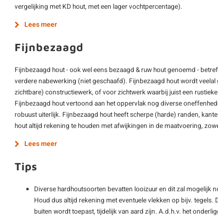
vergelijking met KD hout, met een lager vochtpercentage).
Lees meer
Fijnbezaagd
Fijnbezaagd hout - ook wel eens bezaagd & ruw hout genoemd - betre
verdere nabewerking (niet geschaafd). Fijnbezaagd hout wordt veelal g
zichtbare) constructiewerk, of voor zichtwerk waarbij juist een rustieke 
Fijnbezaagd hout vertoond aan het oppervlak nog diverse oneffenheden 
robuust uiterlijk. Fijnbezaagd hout heeft scherpe (harde) randen, kant
hout altijd rekening te houden met afwijkingen in de maatvoering, zowel
Lees meer
Tips
Diverse hardhoutsoorten bevatten looizuur en dit zal mogelijk 
Houd dus altijd rekening met eventuele vlekken op bijv. tegels. D
buiten wordt toepast, tijdelijk van aard zijn. A.d.h.v. het onderli