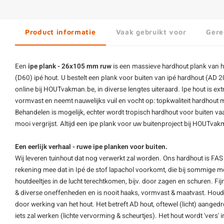
Product informatie
Vaak gebruikt voor
Gere
Een
ipe plank - 26x105 mm ruw
is een massieve
hardhout plank
van h
(D60)
ipé hout
. U bestelt een plank voor buiten van ipé hardhout (AD 
online bij HOUTvakman.be, in diverse lengtes uiteraard. Ipe hout is ex
vormvast en neemt nauwelijks vuil en vocht op: topkwaliteit hardhout m
Behandelen is mogelijk, echter wordt tropisch hardhout voor buiten v
mooi vergrijst. Altijd een ipe plank voor uw buitenproject bij HOUTva
Een eerlijk verhaal - ruwe ipe planken voor buiten.
Wij leveren tuinhout dat nog verwerkt zal worden. Ons hardhout is FAS
rekening mee dat in Ipé de stof lapachol voorkomt, die bij sommige m
houtdeeltjes in de lucht terechtkomen, bijv. door zagen en schuren. Fi
& diverse oneffenheden en is nooit haaks, vormvast & maatvast. Hou
door werking van het hout. Het betreft AD hout, oftewel (licht) aanged
iets zal werken (lichte vervorming & scheurtjes). Het hout wordt 'vers'