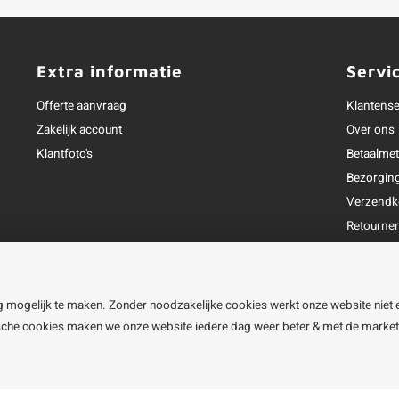
Extra informatie
Servi
Offerte aanvraag
Klantense
Zakelijk account
Over ons
Klantfoto's
Betaalme
Bezorgin
Verzendk
Retourne
Garantie
Klachtena
Openingst
g mogelijk te maken. Zonder noodzakelijke cookies werkt onze website niet 
ische cookies maken we onze website iedere dag weer beter & met de marke
line BV