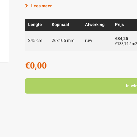
Lees meer
Lengte
Kopmaat
Afwerking
Prijs
€34,25
245 cm
26x105 mm
ruw
€133,14 / m
€0,00
In wi