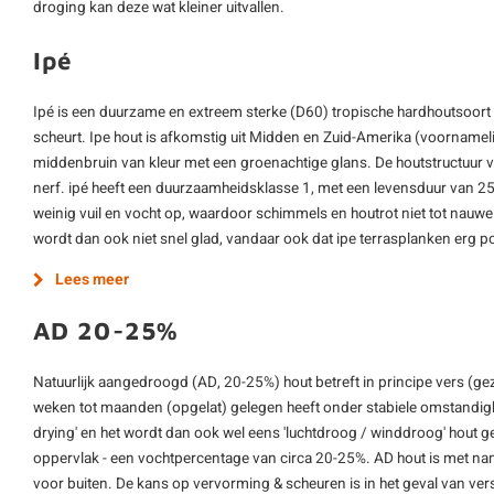
droging kan deze wat kleiner uitvallen.
Ipé
Ipé is een duurzame en extreem sterke (D60) tropische hardhoutsoort d
scheurt. Ipe hout is afkomstig uit Midden en Zuid-Amerika (voornamelijk
middenbruin van kleur met een groenachtige glans. De houtstructuur van
nerf. ipé heeft een duurzaamheidsklasse 1, met een levensduur van 25
weinig vuil en vocht op, waardoor schimmels en houtrot niet tot nauwe
wordt dan ook niet snel glad, vandaar ook dat ipe terrasplanken erg pop
Lees meer
AD 20-25%
Natuurlijk aangedroogd (AD, 20-25%) hout betreft in principe vers (ge
weken tot maanden (opgelat) gelegen heeft onder stabiele omstandighe
drying' en het wordt dan ook wel eens 'luchtdroog / winddroog' hout 
oppervlak - een vochtpercentage van circa 20-25%. AD hout is met nam
voor buiten. De kans op vervorming & scheuren is in het geval van vers