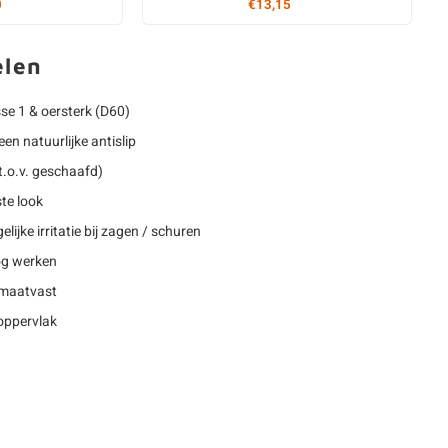
0
€13,15
elen
e 1 & oersterk (D60)
een natuurlijke antislip
t.o.v. geschaafd)
te look
lijke irritatie bij zagen / schuren
nog werken
 maatvast
oppervlak