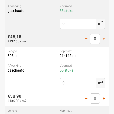
geschaafd
55 stuks
2
m
€46,15
€132,65 / m2
305 cm
21x142 mm
geschaafd
55 stuks
2
m
€58,90
€136,00 / m2