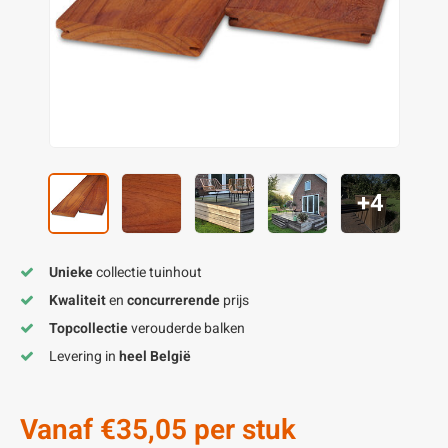
enen
felpoten
V
O
A
Z
P
H
utcomposiet
H
A
V
aatmateriaal
H
H
H
+4
Unieke
collectie tuinhout
Kwaliteit
en
concurrerende
prijs
Topcollectie
verouderde balken
Levering in
heel België
Vanaf
€35,05
per stuk