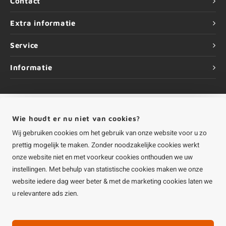
Contact
Extra informatie
Service
Informatie
Wie houdt er nu niet van cookies?
©
Copyright
2026 HOUTvakman.be | HOUTvakman.be is onderdeel van
Roca
Online BV
Wij gebruiken cookies om het gebruik van onze website voor u zo
prettig mogelijk te maken. Zonder noodzakelijke cookies werkt
onze website niet en met voorkeur cookies onthouden we uw
instellingen. Met behulp van statistische cookies maken we onze
website iedere dag weer beter & met de marketing cookies laten we
u relevantere ads zien.