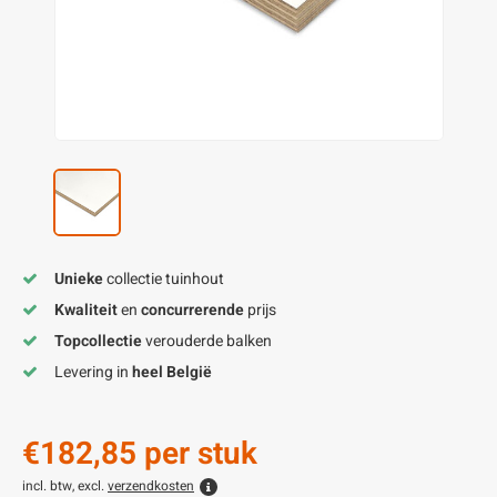
enen
felpoten
V
O
A
Z
P
H
utcomposiet
H
A
V
aatmateriaal
H
H
H
Unieke
collectie tuinhout
Kwaliteit
en
concurrerende
prijs
Topcollectie
verouderde balken
Levering in
heel België
€182,85
per stuk
incl. btw, excl.
verzendkosten