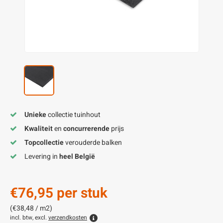
enen
felpoten
V
O
A
Z
P
H
utcomposiet
H
A
V
aatmateriaal
H
H
H
Unieke
collectie tuinhout
Kwaliteit
en
concurrerende
prijs
Topcollectie
verouderde balken
Levering in
heel België
€76,95
per stuk
(€38,48 / m2)
incl. btw, excl.
verzendkosten