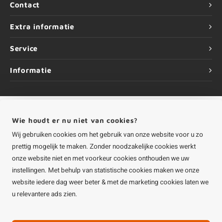
Contact
Extra informatie
Service
Informatie
Wie houdt er nu niet van cookies?
©
Copyright
2026 HOUTvakman.be | HOUTvakman.be is onderdeel van
Roca
Online BV
Wij gebruiken cookies om het gebruik van onze website voor u zo
prettig mogelijk te maken. Zonder noodzakelijke cookies werkt
onze website niet en met voorkeur cookies onthouden we uw
instellingen. Met behulp van statistische cookies maken we onze
website iedere dag weer beter & met de marketing cookies laten we
u relevantere ads zien.