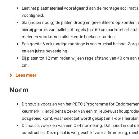
Laat het plaatmateriaal voorafgaand aan de montage acclimatis
vochtigheid.
Sla (indien nodig) de platen droog en geventileerd op zonder i
hierbij gebruik van pallets of regels (ca. 60 cm hart-op-hart afs
meter en voorkomen uitstekende hoeken / randen.
Een goede & vakkundige montage is van cruciaal belang. Zorg al
en een juiste bevestiging.
Bij platen tot 12 mm raden wij een regelafstand van 40 cm aan e
cm.
Lees meer
Norm
Dit hout is voorzien van het PEFC (Programme for Endorsement
keurmerk. Hierbij bent u zeker van een milieubewust houtprodu
bosgebied komt, waar selectief wordt gekapt en 1-op-1 herplan
Dit hout is voorzien van een CE4 normering. Dat houdt in dat de
constructies. Deze plaat is wel geschikt voor aftimmering, meu