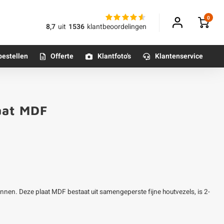
0
8,7
uit
1536
klantbeoordelingen
bestellen
Offerte
Klantfoto's
Klantenservice
Betonpoeren
aat MDF
n
Betonmortels
or binnen
Tafelpoten - metaal
Tafel onderstel - metaal
nnen. Deze plaat MDF bestaat uit samengeperste fijne houtvezels, is 2-
Alle poten & onderstellen