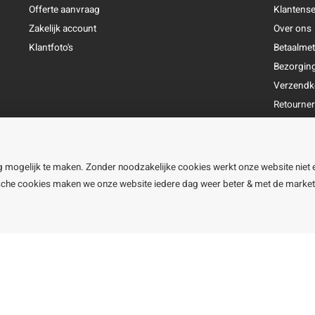
Offerte aanvraag
Klantense
Zakelijk account
Over ons
Klantfoto's
Betaalme
Bezorgin
Verzendk
Retourne
Garantie
Klachtena
Openingst
g mogelijk te maken. Zonder noodzakelijke cookies werkt onze website niet 
ische cookies maken we onze website iedere dag weer beter & met de marke
line BV