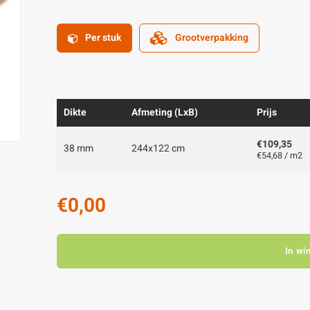
Per stuk
Grootverpakking
Dikte
Afmeting (LxB)
Prijs
€109,35
38 mm
244x122 cm
€54,68 / m2
€0,00
In wi