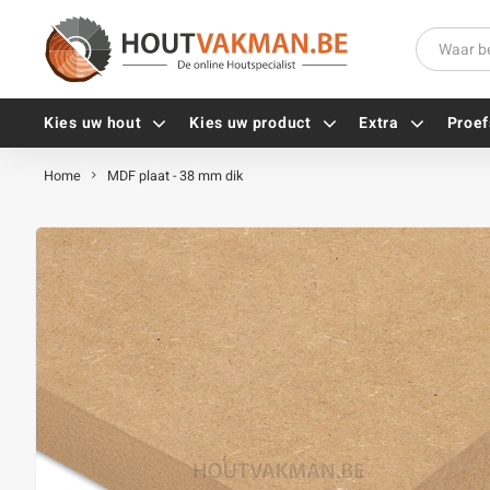
Kies uw hout
Kies uw product
Extra
Proef
Home
MDF plaat - 38 mm dik
Universele houtschroeven
Balkdragers
Tellerkopschroeven
Paalhouders
Gevelschroeven
Stelplaten
Vlonderschroeven
Hoekankers
Inox schroeven
Terrasdragers
Verzinkte schroeven
B-fix
Zwarte schroeven
PuraFix
Verbindingsstukken
Alle vijzen
Houten pennen