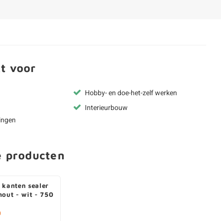
t voor
Hobby- en doe-het-zelf werken
Interieurbouw
ingen
e producten
 kanten sealer
hout - wit - 750
0