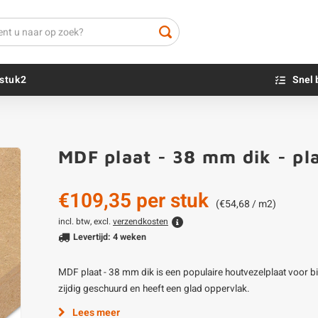
stuk2
Snel 
Beton sokkels
Beits
MDF plaat - 38 mm dik - pl
Blauwsteen sokkels
Olie - voor buite
Impregneer
€109,35
per stuk
Teer
(€54,68 / m2)
Olie en lak - vo
incl. btw, excl.
verzendkosten
Levertijd: 4 weken
Oxaalzuur
Houtvuller
MDF plaat - 38 mm dik is een populaire houtvezelplaat voor bi
zijdig geschuurd en heeft een glad oppervlak.
Lees meer