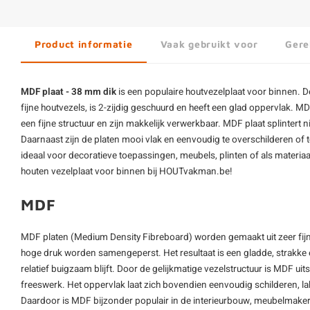
Product informatie
Vaak gebruikt voor
Gere
MDF plaat - 38 mm dik
is een populaire houtvezelplaat voor binnen. 
fijne houtvezels, is 2-zijdig geschuurd en heeft een glad oppervlak. M
een fijne structuur en zijn makkelijk verwerkbaar. MDF plaat splintert n
Daarnaast zijn de platen mooi vlak en eenvoudig te overschilderen of
ideaal voor decoratieve toepassingen, meubels, plinten of als materiaal
houten vezelplaat voor binnen bij HOUTvakman.be!
MDF
MDF platen (Medium Density Fibreboard) worden gemaakt uit zeer fijn
hoge druk worden samengeperst. Het resultaat is een gladde, strakke e
relatief buigzaam blijft. Door de gelijkmatige vezelstructuur is MDF ui
freeswerk. Het oppervlak laat zich bovendien eenvoudig schilderen, lak
Daardoor is MDF bijzonder populair in de interieurbouw, meubelmakeri