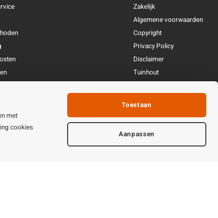
rvice
Zakelijk
Algemene voorwaarden
thoden
Copyright
g
Privacy Policy
osten
Disclaimer
ren
Tuinhout
Linkpartners
fhandeling
Toestaan
ijden & contact
en met
ting cookies
Aanpassen