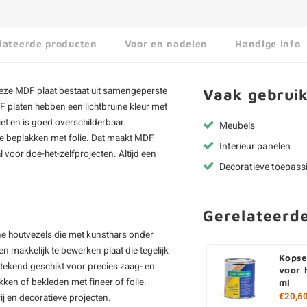
lateerde producten
Voor en nadelen
Handige info
Deze
MDF plaat
bestaat uit samengeperste
Vaak gebruik
DF platen hebben een lichtbruine kleur met
iet en is goed overschilderbaar.
Meubels
 te beplakken met folie. Dat maakt MDF
Interieur panelen
 voor doe-het-zelfprojecten. Altijd een
Decoratieve toepass
Gerelateerd
e houtvezels die met kunsthars onder
n makkelijk te bewerken plaat die tegelijk
Kopse
tstekend geschikt voor precies zaag- en
voor 
ken of bekleden met fineer of folie.
ml
€20,6
j en decoratieve projecten.