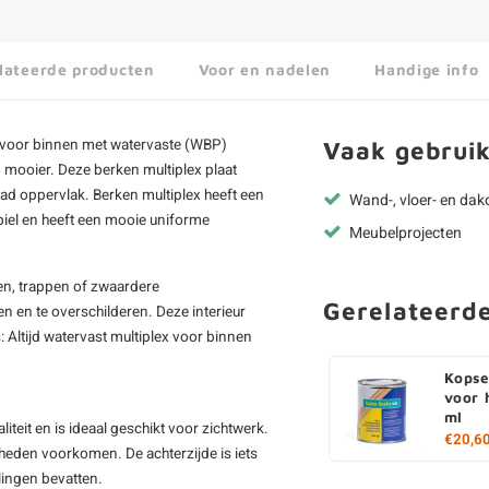
lateerde producten
Voor en nadelen
Handige info
 voor binnen met watervaste (WBP)
Vaak gebruik
n mooier. Deze berken multiplex plaat
glad oppervlak. Berken multiplex heeft een
Wand-, vloer- en da
tabiel en heeft een mooie uniforme
Meubelprojecten
en, trappen of zwaardere
Gerelateerd
n en te overschilderen. Deze interieur
: Altijd watervast multiplex voor binnen
Kopse
voor 
ml
liteit en is ideaal geschikt voor zichtwerk.
€20,6
gheden voorkomen. De achterzijde is iets
lingen bevatten.