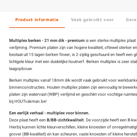
Product informatie
Vaak gebruikt voor
Gere
Multiplex berken - 21 mm dik - premium
is een sterke
multiplex
plaat
verlijming. Premium platen zijn van hogere kwaliteit, oftewel sterker e
bestaat uit 15 lagen berken fineer, is 2-zijdig geschuurd en heeft een 
lichtgele kleur met een duidelijke houtnerf. Berken multiplex is zeer s
laagopbouw.
Berken multiplex vanaf 18mm dik wordt vaak gebruikt voor werkbank
binnenconstructies. Houten multiplex platen zijn eenvoudig te bewerke
platen zijn watervast (WBP) verlijmd en geschikt voor vochtige ruimtes
bij HOUTvakman.be!
Een eerlijk verhaal - multiplex voor binnen.
Deze plaat heeft een
B/BB-zichtkwaliteit
. De voorzijde heeft een B-kwa
Hierbij kunnen lichte kleurverschillen, kleine knoesten of onregelmati
grover (BB-kwaliteit) en kan scheuren, vaste knoesten of kleine herstel