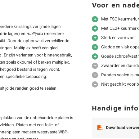
Voor en nad
Met FSC keurmerk, 
eerdere kruislings verlijmde lagen
Met CE2+ keurmerk 
drie lagen) en
multiplex
(meerdere
Sterk en vormvast
ikt. Door de opbouw uit verschillende
Gladde en vlak oppe
ssingen. Multiplex heeft een glad
. Er zijn varianten voor binnengebruik,
Goede schroefvast
aten zoals okoumé of berken multiplex.
Zwaarder en duurde
t het goed bestand is tegen vocht.
Randen sealen is me
een specifieke toepassing.
Niet geschikt voor b
 altijd de randen goed te sealen.
Handige info
beplakken van de onbehandelde platen is
lekken. Platen met een folie- of
Download verwer
Binnenplaten met een watervaste WBP-