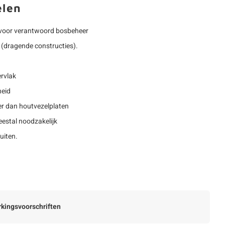
elen
voor verantwoord bosbeheer
(dragende constructies).
rvlak
heid
r dan houtvezelplaten
estal noodzakelijk
uiten.
kingsvoorschriften