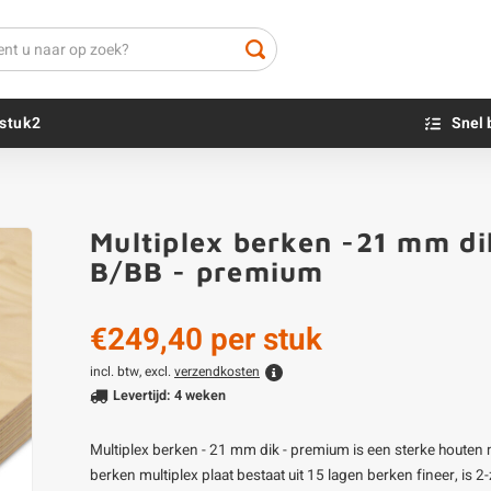
stuk2
Snel 
Beton sokkels
Beits
Multiplex berken -21 mm dik
Blauwsteen sokkels
Olie - voor buite
B/BB - premium
Impregneer
Teer
€249,40
per stuk
Olie en lak - vo
Oxaalzuur
incl. btw, excl.
verzendkosten
Levertijd: 4 weken
Houtvuller
Multiplex berken - 21 mm dik - premium is een sterke houten 
berken multiplex plaat bestaat uit 15 lagen berken fineer, is 