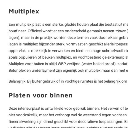
Multiplex
Een multiplex plaat is een sterke, gladde houten plaat die bestaat uit m
houtfineer. Officieel wordt er een onderscheid gemaakt tussen
triplex
(
lagen), maar in de praktijk worden deze termen vaak door elkaar gebru
lagen is multiplex bijzonder sterk, vormvast en geschikt allerlei toepa
oppervlak, is makkelijk te verwerken en biedt een hoge schroefvastheid
zoals populieren of beuken multiplex, en vochtbestendige exterieurpl
Multiplex voor buiten is altijd WBP verlijmd (water boiled proof), zoda
Betonplex en underlayment zijn eigenlijk ook multiplex maar dan met 
Belangrijk: Bij buitengebruik of in vochtige ruimtes is het belangrijk om
Platen voor binnen
Deze interieurplaat is ontwikkeld voor gebruik binnen. Het verven of 
niet noodzakelijk, maar het verhoogt wel de weerstand tegen vocht en v
fineerafwerking zijn direct geschikt voor decoratieve toepassingen. 