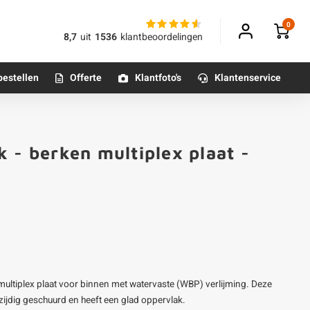
0
8,7
uit
1536
klantbeoordelingen
bestellen
Offerte
Klantfoto's
Klantenservice
Betonpoeren
 - berken multiplex plaat -
n
Betonmortels
or binnen
Tafelpoten - metaal
Tafel onderstel - metaal
multiplex plaat voor binnen met watervaste (WBP) verlijming. Deze
Alle poten & onderstellen
2-zijdig geschuurd en heeft een glad oppervlak.