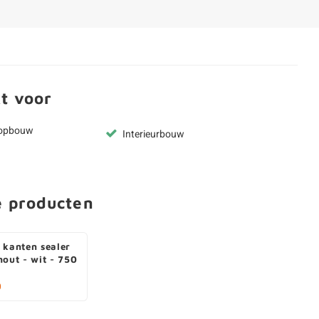
t voor
kopbouw
Interieurbouw
e producten
 kanten sealer
hout - wit - 750
0