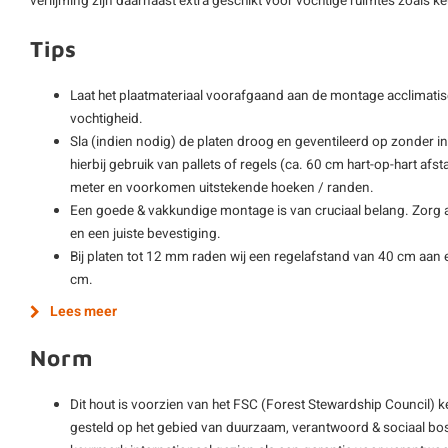
verlijming zijn daarnaast extra geschikt voor vochtige ruimtes zoals
Tips
Laat het plaatmateriaal voorafgaand aan de montage acclimatis
vochtigheid.
Sla (indien nodig) de platen droog en geventileerd op zonder i
hierbij gebruik van pallets of regels (ca. 60 cm hart-op-hart afs
meter en voorkomen uitstekende hoeken / randen.
Een goede & vakkundige montage is van cruciaal belang. Zorg al
en een juiste bevestiging.
Bij platen tot 12 mm raden wij een regelafstand van 40 cm aan e
cm.
Lees meer
Norm
Dit hout is voorzien van het FSC (Forest Stewardship Council) 
gesteld op het gebied van duurzaam, verantwoord & sociaal bos