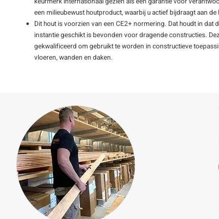
keurmerk internationaal gezien als een garantie voor verantwoo
een milieubewust houtproduct, waarbij u actief bijdraagt aan 
Dit hout is voorzien van een CE2+ normering. Dat houdt in dat 
instantie geschikt is bevonden voor dragende constructies. De
gekwalificeerd om gebruikt te worden in constructieve toepass
vloeren, wanden en daken.