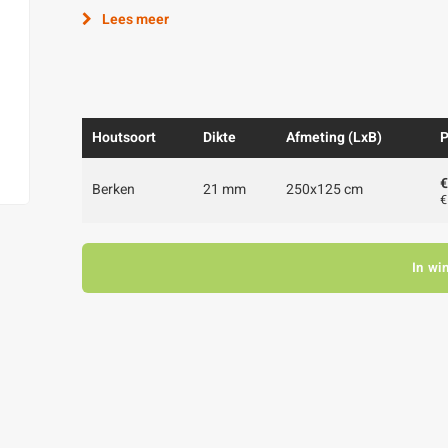
Lees meer
Houtsoort
Dikte
Afmeting (LxB)
P
€
Berken
21 mm
250x125 cm
€
In wi