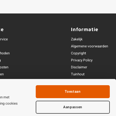
ce
Informatie
rvice
Zakelijk
Algemene voorwaarden
thoden
Copyright
g
Privacy Policy
osten
Disclaimer
ren
Tuinhout
Linkpartners
fhandeling
Toestaan
ijden & contact
en met
ting cookies
Aanpassen