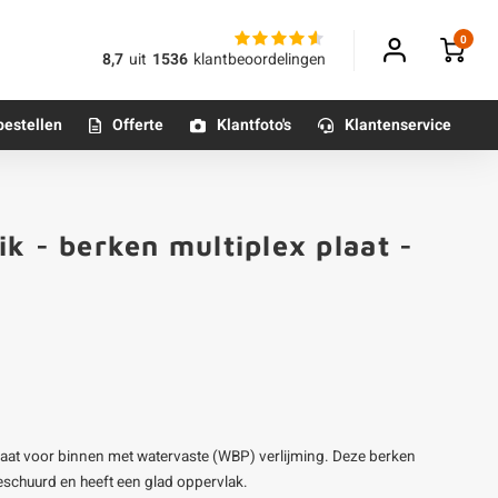
0
8,7
uit
1536
klantbeoordelingen
bestellen
Offerte
Klantfoto's
Klantenservice
Betonpoeren
k - berken multiplex plaat -
n
Betonmortels
or binnen
Tafelpoten - metaal
Tafel onderstel - metaal
plaat voor binnen met watervaste (WBP) verlijming. Deze berken
Alle poten & onderstellen
 geschuurd en heeft een glad oppervlak.