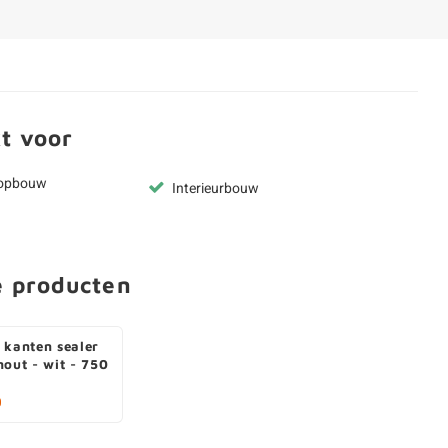
t voor
kopbouw
Interieurbouw
e producten
 kanten sealer
hout - wit - 750
0