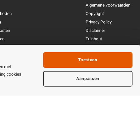
Algemene voorwaarden
thoden
Copyright
g
Privacy Policy
osten
Disclaimer
ren
Tuinhout
Linkpartners
fhandeling
Toestaan
ijden & contact
en met
ting cookies
Aanpassen