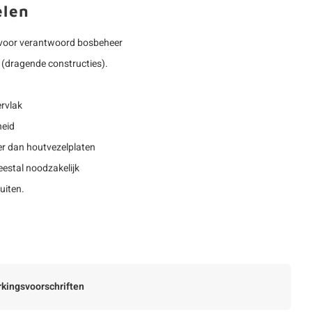
elen
voor verantwoord bosbeheer
(dragende constructies).
rvlak
heid
r dan houtvezelplaten
estal noodzakelijk
uiten.
kingsvoorschriften