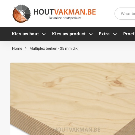
Kies uw hout
Kies uw product
Extra
Proef
Home
Multiplex berken - 35 mm dik
Universele houtschroeven
Balkdragers
Tellerkopschroeven
Paalhouders
Gevelschroeven
Stelplaten
Vlonderschroeven
Hoekankers
Inox schroeven
Terrasdragers
Verzinkte schroeven
B-fix
Zwarte schroeven
PuraFix
Verbindingsstukken
Alle vijzen
Houten pennen