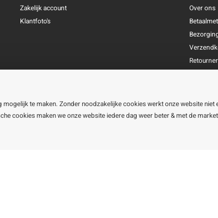
Zakelijk account
Over ons
Klantfoto's
Betaalme
Bezorgin
Verzendk
Retourne
Garantie
Klachtena
Openingst
g mogelijk te maken. Zonder noodzakelijke cookies werkt onze website niet 
ische cookies maken we onze website iedere dag weer beter & met de marke
line BV