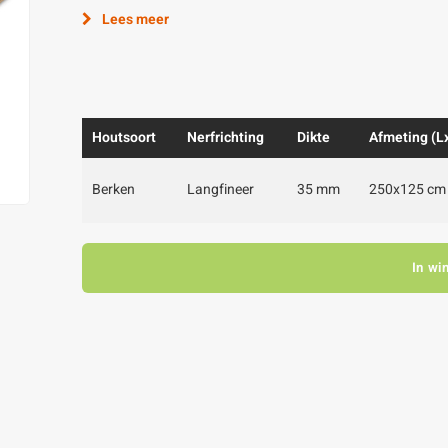
Lees meer
Houtsoort
Nerfrichting
Dikte
Afmeting (L
Berken
Langfineer
35 mm
250x125 cm
In wi