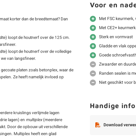
Voor en nad
Met FSC keurmerk, 
gtemaat korter dan de breedtemaat? Dan
Met CE2+ keurmerk 
Sterk en vormvast
dte) loopt de houtnerf over de 125 cm.
rsfineer.
Gladde en vlak oppe
dte) loopt de houtnerf over de volledige
Goede schroefvast
 we van langsfineer.
Zwaarder en duurde
ij gecoate platen zoals betonplex, waar de
Randen sealen is me
spelen. Ze heeft namelijk invloed op
Niet geschikt voor b
Handige info
eerdere kruislings verlijmde lagen
drie lagen) en
multiplex
(meerdere
Download verwer
ikt. Door de opbouw uit verschillende
ssingen. Multiplex heeft een glad