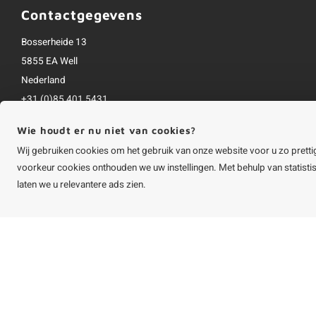
Contactgegevens
Bosserheide 13
5855 EA Well
Nederland
+31 (0)85 401 5431
info@houtvakman.be
Wie houdt er nu niet van cookies?
Alle bedragen zijn incl. btw
Wij gebruiken cookies om het gebruik van onze website voor u zo pretti
voorkeur cookies onthouden we uw instellingen. Met behulp van statist
laten we u relevantere ads zien.
©
Copyright
2026 HOUTvakman.be | HOUTvakman.be is onderdeel van
Roca On