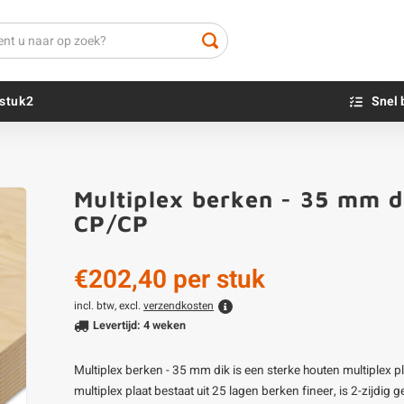
stuk2
Snel 
Beton sokkels
Beits
Multiplex berken - 35 mm di
Blauwsteen sokkels
Olie - voor buite
CP/CP
Impregneer
Teer
€202,40
per stuk
Olie en lak - vo
Oxaalzuur
incl. btw, excl.
verzendkosten
Levertijd: 4 weken
Houtvuller
Multiplex berken - 35 mm dik is een sterke houten multiplex 
multiplex plaat bestaat uit 25 lagen berken fineer, is 2-zijdig