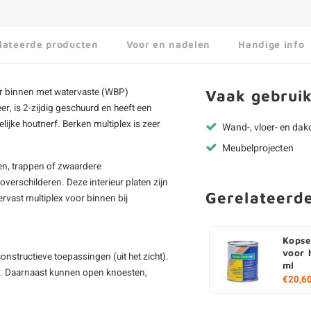
lateerde producten
Voor en nadelen
Handige info
oor binnen met watervaste (WBP)
Vaak gebruik
er, is 2-zijdig geschuurd en heeft een
lijke houtnerf. Berken multiplex is zeer
Wand-, vloer- en da
Meubelprojecten
en, trappen of zwaardere
verschilderen. Deze interieur platen zijn
Gerelateerd
ervast multiplex voor binnen bij
Kopse
voor 
onstructieve toepassingen (uit het zicht).
ml
en. Daarnaast kunnen open knoesten,
€20,6