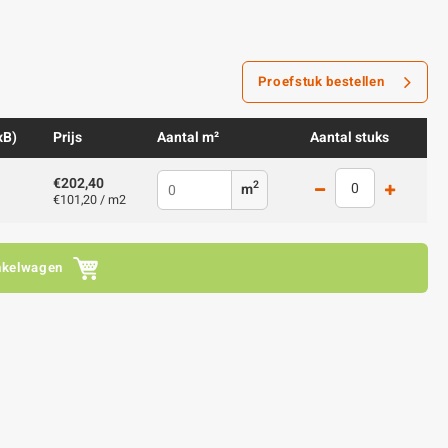
Proefstuk bestellen
xB)
Prijs
Aantal m²
Aantal stuks
€202,40
2
m
€101,20 / m2
nkelwagen