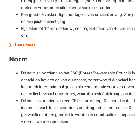
hierbij gebruik van pallets of regels (ca. 60 cm hart-op-hart afs
meter en voorkomen uitstekende hoeken / randen.
Een goede & vakkundige montage is van cruciaal belang. Zorg al
en een juiste bevestiging.
Bij platen tot 12 mm raden wij een regelafstand van 40 cm aan e
cm.
Lees meer
Norm
Dit hout is voorzien van het FSC (Forest Stewardship Council) 
gesteld op het gebied van duurzaam, verantwoord & sociaal bos
keurmerk internationaal gezien als een garantie voor verantwoo
een milieubewust houtproduct, waarbij u actief bijdraagt aan 
Dit hout is voorzien van een CE2+ normering. Dat houdt in dat 
instantie geschikt is bevonden voor dragende constructies. De
gekwalificeerd om gebruikt te worden in constructieve toepass
vloeren, wanden en daken.