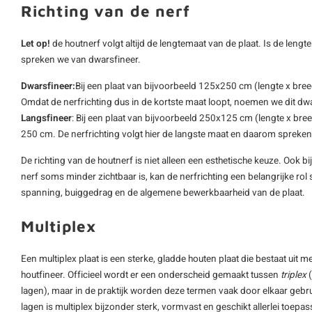
Richting van de nerf
Let op!
de houtnerf volgt altijd de lengtemaat van de plaat. Is de len
spreken we van dwarsfineer.
Dwarsfineer:
Bij een plaat van bijvoorbeeld 125x250 cm (lengte x bree
Omdat de nerfrichting dus in de kortste maat loopt, noemen we dit dwa
Langsfineer
: Bij een plaat van bijvoorbeeld 250x125 cm (lengte x bree
250 cm. De nerfrichting volgt hier de langste maat en daarom spreken
De richting van de houtnerf is niet alleen een esthetische keuze. Ook b
nerf soms minder zichtbaar is, kan de nerfrichting een belangrijke rol 
spanning, buiggedrag en de algemene bewerkbaarheid van de plaat.
Multiplex
Een multiplex plaat is een sterke, gladde houten plaat die bestaat uit m
houtfineer. Officieel wordt er een onderscheid gemaakt tussen
triplex
(
lagen), maar in de praktijk worden deze termen vaak door elkaar gebru
lagen is multiplex bijzonder sterk, vormvast en geschikt allerlei toepa