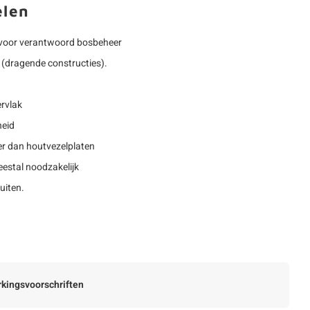
elen
voor verantwoord bosbeheer
(dragende constructies).
rvlak
heid
r dan houtvezelplaten
estal noodzakelijk
uiten.
kingsvoorschriften