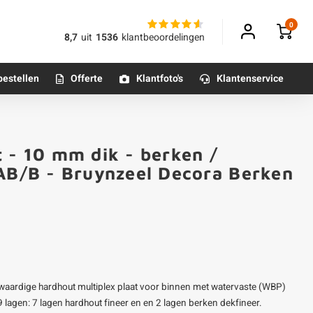
0
8,7
uit
1536
klantbeoordelingen
bestellen
Offerte
Klantfoto's
Klantenservice
Betonpoeren
t - 10 mm dik - berken /
n
Betonmortels
 AB/B - Bruynzeel Decora Berken
or binnen
Tafelpoten - metaal
Tafel onderstel - metaal
gwaardige hardhout multiplex plaat voor binnen met watervaste (WBP)
Alle poten & onderstellen
 9 lagen: 7 lagen hardhout fineer en en 2 lagen berken dekfineer.