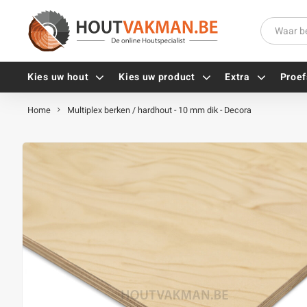
Kies uw hout
Kies uw product
Extra
Proef
Home
Multiplex berken / hardhout - 10 mm dik - Decora
Universele houtschroeven
Balkdragers
Tellerkopschroeven
Paalhouders
Gevelschroeven
Stelplaten
Vlonderschroeven
Hoekankers
Inox schroeven
Terrasdragers
Verzinkte schroeven
B-fix
Zwarte schroeven
PuraFix
Verbindingsstukken
Alle vijzen
Houten pennen