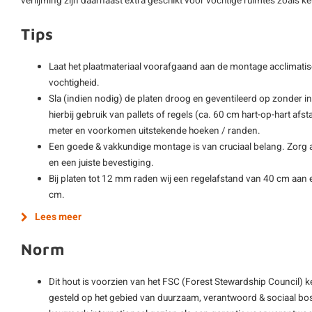
verlijming zijn daarnaast extra geschikt voor vochtige ruimtes zoals
Tips
Laat het plaatmateriaal voorafgaand aan de montage acclimatis
vochtigheid.
Sla (indien nodig) de platen droog en geventileerd op zonder i
hierbij gebruik van pallets of regels (ca. 60 cm hart-op-hart afs
meter en voorkomen uitstekende hoeken / randen.
Een goede & vakkundige montage is van cruciaal belang. Zorg al
en een juiste bevestiging.
Bij platen tot 12 mm raden wij een regelafstand van 40 cm aan e
cm.
Lees meer
Norm
Dit hout is voorzien van het FSC (Forest Stewardship Council) 
gesteld op het gebied van duurzaam, verantwoord & sociaal bos