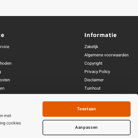
ce
Informatie
rvice
Zakelijk
Algemene voorwaarden
thoden
Copyright
g
Privacy Policy
osten
Disclaimer
ren
Tuinhout
Linkpartners
fhandeling
Toestaan
ijden & contact
en met
ting cookies
Aanpassen