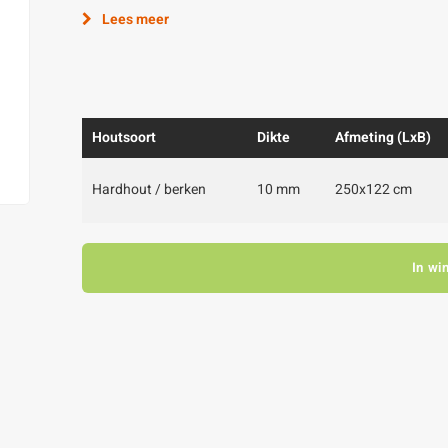
Lees meer
Houtsoort
Dikte
Afmeting (LxB)
Hardhout / berken
10 mm
250x122 cm
In wi