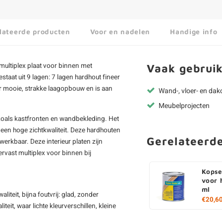
lateerde producten
Voor en nadelen
Handige info
multiplex
plaat voor binnen met
Vaak gebruik
staat uit 9 lagen: 7 lagen hardhout fineer
er mooie, strakke laagopbouw en is aan
Wand-, vloer- en da
Meubelprojecten
 zoals kastfronten en wandbekleding. Het
n een hoge zichtkwaliteit. Deze hardhouten
Gerelateerd
werkbaar. Deze interieur platen zijn
ervast multiplex voor binnen bij
Kopse
voor 
ml
liteit, bijna foutvrij: glad, zonder
€20,6
eit, waar lichte kleurverschillen, kleine