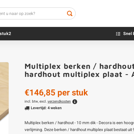
stuk2
Snel 
Beton sokkels
Beits
Multiplex berken / hardhou
Blauwsteen sokkels
Olie - voor buite
hardhout multiplex plaat -
Impregneer
Teer
€146,85
per stuk
Olie en lak - vo
Oxaalzuur
incl. btw, excl.
verzendkosten
Levertijd: 4 weken
Houtvuller
Multiplex berken / hardhout - 10 mm dik - Decora is een hoo
verlijming. Deze berken / hardhout multiplex plaat bestaat uit