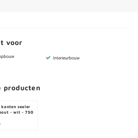
t voor
kopbouw
Interieurbouw
e producten
 kanten sealer
hout - wit - 750
0