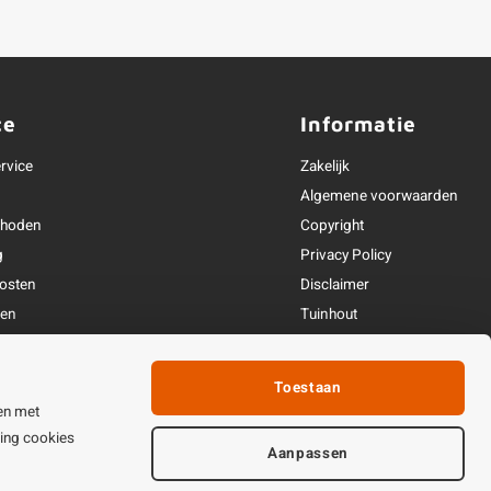
ce
Informatie
rvice
Zakelijk
Algemene voorwaarden
thoden
Copyright
g
Privacy Policy
osten
Disclaimer
ren
Tuinhout
Linkpartners
fhandeling
Toestaan
ijden & contact
en met
ting cookies
Aanpassen