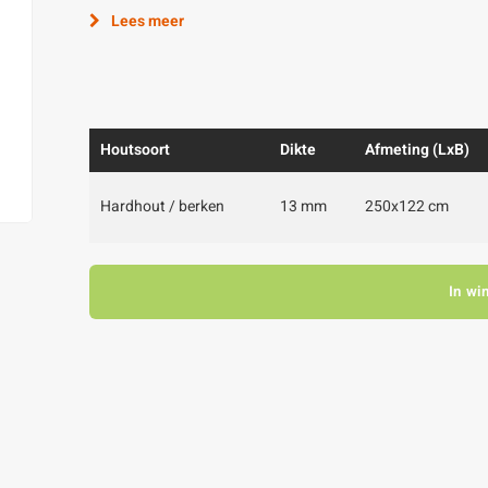
Lees meer
Houtsoort
Dikte
Afmeting (LxB)
Hardhout / berken
13 mm
250x122 cm
In wi