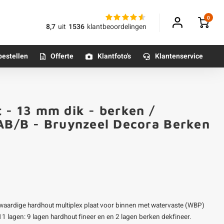
0
8,7
uit
1536
klantbeoordelingen
bestellen
Offerte
Klantfoto's
Klantenservice
Betonpoeren
 - 13 mm dik - berken /
n
Betonmortels
 AB/B - Bruynzeel Decora Berken
or binnen
Tafelpoten - metaal
Tafel onderstel - metaal
gwaardige hardhout multiplex plaat voor binnen met watervaste (WBP)
Alle poten & onderstellen
 11 lagen: 9 lagen hardhout fineer en en 2 lagen berken dekfineer.