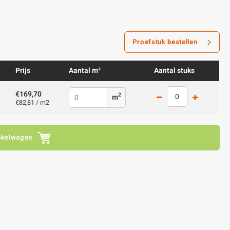
Proefstuk bestellen
Prijs
Aantal m²
Aantal stuks
€169,70
2
m
€82,81 / m2
nkelwagen