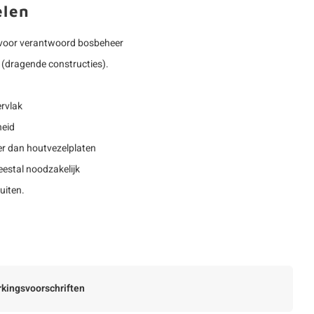
elen
voor verantwoord bosbeheer
(dragende constructies).
rvlak
heid
r dan houtvezelplaten
estal noodzakelijk
uiten.
kingsvoorschriften