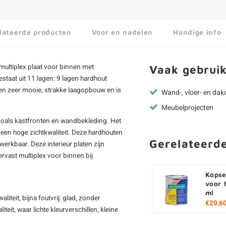
lateerde producten
Voor en nadelen
Handige info
multiplex
plaat voor binnen met
Vaak gebruik
staat uit 11 lagen: 9 lagen hardhout
een zeer mooie, strakke laagopbouw en is
Wand-, vloer- en da
Meubelprojecten
 zoals kastfronten en wandbekleding. Het
n een hoge zichtkwaliteit. Deze hardhouten
Gerelateerd
werkbaar. Deze interieur platen zijn
ervast multiplex voor binnen bij
Kopse
voor 
ml
liteit, bijna foutvrij: glad, zonder
€20,6
eit, waar lichte kleurverschillen, kleine