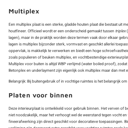
Multiplex
Een multiplex plaat is een sterke, gladde houten plaat die bestaat uit m
houtfineer. Officieel wordt er een onderscheid gemaakt tussen
triplex
(
lagen), maar in de praktijk worden deze termen vaak door elkaar gebru
lagen is multiplex bijzonder sterk, vormvast en geschikt allerlei toepa
oppervlak, is makkelijk te verwerken en biedt een hoge schroefvastheid
zoals populieren of beuken multiplex, en vochtbestendige exterieurpl
Multiplex voor buiten is altijd WBP verlijmd (water boiled proof), zoda
Betonplex en underlayment zijn eigenlijk ook multiplex maar dan met 
Belangrijk: Bij buitengebruik of in vochtige ruimtes is het belangrijk om
Platen voor binnen
Deze interieurplaat is ontwikkeld voor gebruik binnen. Het verven of 
niet noodzakelijk, maar het verhoogt wel de weerstand tegen vocht en v
fineerafwerking zijn direct geschikt voor decoratieve toepassingen. 