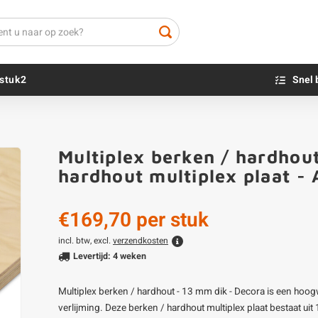
stuk2
Snel 
Beton sokkels
Beits
Multiplex berken / hardhout
Blauwsteen sokkels
Olie - voor buite
hardhout multiplex plaat -
Impregneer
Teer
€169,70
per stuk
Olie en lak - vo
Oxaalzuur
incl. btw, excl.
verzendkosten
Levertijd: 4 weken
Houtvuller
Multiplex berken / hardhout - 13 mm dik - Decora is een hoo
verlijming. Deze berken / hardhout multiplex plaat bestaat uit