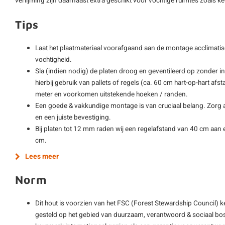
verlijming zijn daarnaast extra geschikt voor vochtige ruimtes zoals
Tips
Laat het plaatmateriaal voorafgaand aan de montage acclimatis
vochtigheid.
Sla (indien nodig) de platen droog en geventileerd op zonder i
hierbij gebruik van pallets of regels (ca. 60 cm hart-op-hart afs
meter en voorkomen uitstekende hoeken / randen.
Een goede & vakkundige montage is van cruciaal belang. Zorg al
en een juiste bevestiging.
Bij platen tot 12 mm raden wij een regelafstand van 40 cm aan e
cm.
Lees meer
Norm
Dit hout is voorzien van het FSC (Forest Stewardship Council) 
gesteld op het gebied van duurzaam, verantwoord & sociaal bos