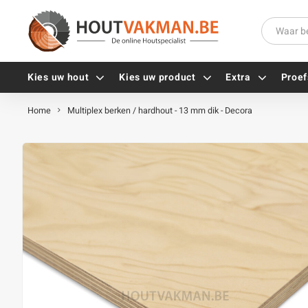
Kies uw hout
Kies uw product
Extra
Proef
Home
Multiplex berken / hardhout - 13 mm dik - Decora
Universele houtschroeven
Balkdragers
Tellerkopschroeven
Paalhouders
Gevelschroeven
Stelplaten
Vlonderschroeven
Hoekankers
Inox schroeven
Terrasdragers
Verzinkte schroeven
B-fix
Zwarte schroeven
PuraFix
Verbindingsstukken
Alle vijzen
Houten pennen