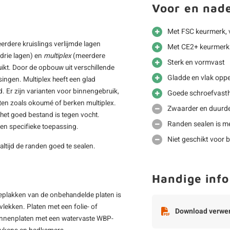
Voor en nad
Met FSC keurmerk, 
eerdere kruislings verlijmde lagen
Met CE2+ keurmerk 
drie lagen) en
multiplex
(meerdere
Sterk en vormvast
ikt. Door de opbouw uit verschillende
Gladde en vlak oppe
ssingen. Multiplex heeft een glad
. Er zijn varianten voor binnengebruik,
Goede schroefvast
aten zoals okoumé of berken multiplex.
Zwaarder en duurde
t het goed bestand is tegen vocht.
Randen sealen is me
een specifieke toepassing.
Niet geschikt voor b
 altijd de randen goed te sealen.
Handige info
beplakken van de onbehandelde platen is
lekken. Platen met een folie- of
Download verwer
Binnenplaten met een watervaste WBP-