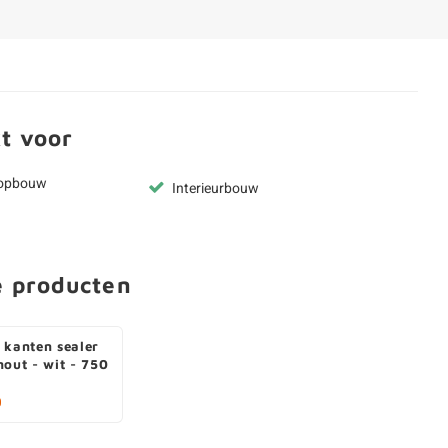
t voor
kopbouw
Interieurbouw
e producten
 kanten sealer
hout - wit - 750
0