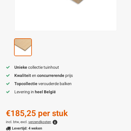
enen
felpoten
V
O
A
Z
P
H
utcomposiet
H
A
V
aatmateriaal
H
H
H
Unieke
collectie tuinhout
Kwaliteit
en
concurrerende
prijs
Topcollectie
verouderde balken
Levering in
heel België
€185,25
per stuk
incl. btw, excl.
verzendkosten
Levertijd: 4 weken