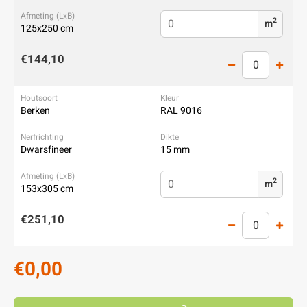
2
m
125x250 cm
€144,10
Berken
RAL 9016
Dwarsfineer
15 mm
2
m
153x305 cm
€251,10
€0,00