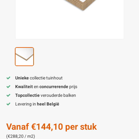
enen
felpoten
V
O
A
Z
P
H
utcomposiet
H
A
V
aatmateriaal
H
H
H
Unieke
collectie tuinhout
Kwaliteit
en
concurrerende
prijs
Topcollectie
verouderde balken
Levering in
heel België
Vanaf
€144,10
per stuk
(€288,20 / m2)