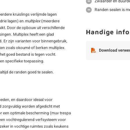
Zwaarder en duurde
Randen sealen is me
eerdere kruislings verlijmde lagen
drie lagen) en
multiplex
(meerdere
ikt. Door de opbouw uit verschillende
Handige info
ssingen. Multiplex heeft een glad
. Er zijn varianten voor binnengebruik,
aten zoals okoumé of berken multiplex.
Download verwer
t het goed bestand is tegen vocht.
een specifieke toepassing.
 altijd de randen goed te sealen.
oeden, en daardoor ideaal voor
ijd zorgvuldig worden afgedicht met
oor een optimale bescherming (muv trespa
 een vochtregulerend verfsysteem voor
 zeker in vochtige ruimtes zoals keukens