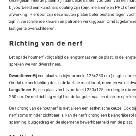
Onze gelamineerde platen zijn aan beide kanten voorzien van een hard
bijvoorbeeld een kunsthars coating zijn (bijv. melamine en PPL) of e
afwerking. Hierdoor zijn deze houten platen beter bestand tegen vocht
zijn in verschillende kleuren en patronen verkrijgbaar. Omdat gelaminee
lastiger te overschilderen.
Richting van de nerf
Let op!
de houtnerf volgt altijd de lengtemaat van de plaat. Is de len
spreken we van dwarsfineer.
Dwarsfineer:
Bij een plaat van bijvoorbeeld 125x250 cm (lengte x bree
Omdat de nerfrichting dus in de kortste maat loopt, noemen we dit dwa
Langsfineer
: Bij een plaat van bijvoorbeeld 250x125 cm (lengte x bree
250 cm. De nerfrichting volgt hier de langste maat en daarom spreken
De richting van de houtnerf is niet alleen een esthetische keuze. Ook b
nerf soms minder zichtbaar is, kan de nerfrichting een belangrijke rol 
spanning, buiggedrag en de algemene bewerkbaarheid van de plaat.