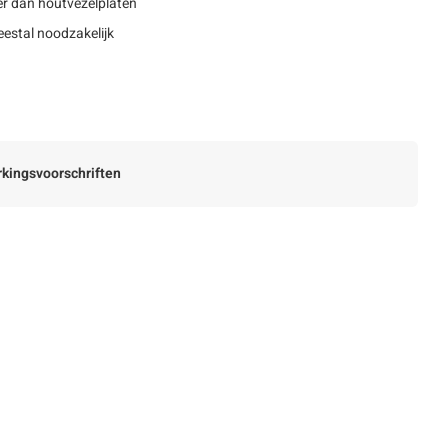
r dan houtvezelplaten
estal noodzakelijk
kingsvoorschriften