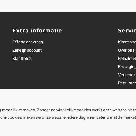
Extra informatie
Servi
Offerte aanvraag
Klantense
Zakelijk account
Over ons
Klantfoto's
Betaalme
Bezorgin
Verzendk
Retourne
Garantie
Klachtena
Openingst
g mogelijk te maken. Zonder noodzakelijke cookies werkt onze website niet 
ische cookies maken we onze website iedere dag weer beter & met de marke
line BV