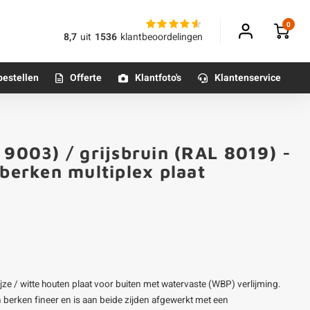
0
8,7
uit
1536
klantbeoordelingen
bestellen
Offerte
Klantfoto's
Klantenservice
Betonpoeren
 9003) / grijsbruin (RAL 8019) -
n
Betonmortels
 berken multiplex plaat
or binnen
Tafelpoten - metaal
Tafel onderstel - metaal
rijze / witte houten plaat voor buiten met watervaste (WBP) verlijming.
Alle poten & onderstellen
en berken fineer en is aan beide zijden afgewerkt met een