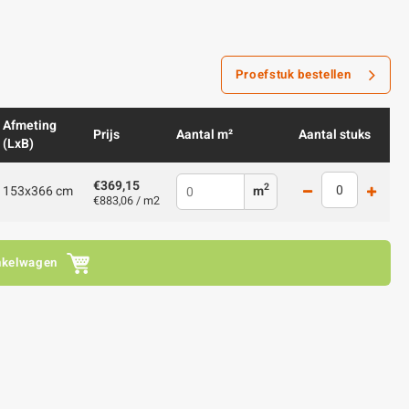
Proefstuk bestellen
Afmeting
Prijs
Aantal m²
Aantal stuks
(LxB)
€369,15
2
153x366 cm
m
€883,06 / m2
nkelwagen