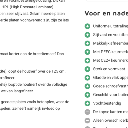
e en vochtbestendige coating. Dit kan
en HPL (High Pressure Laminate)
Voor en nad
 en zeer slijtvast. Gelamineerde platen
rde platen vochtwerend zijn, zijn ze iets
Uniforme uitstralin
Slijtvast en vochtbe
Makkelijk afneemba
Met PEFC keurmerk
gtemaat korter dan de breedtemaat? Dan
Met CE2+ keurmerk 
Sterk en vormvast
dte) loopt de houtnerf over de 125 cm.
Gladde en vlak oppe
rsfineer.
dte) loopt de houtnerf over de volledige
Goede schroefvast
 we van langsfineer.
Geschikt voor buite
ij gecoate platen zoals betonplex, waar de
Vochtbestendig
spelen. Ze heeft namelijk invloed op
De kopse kanten mo
Alleen overschilder