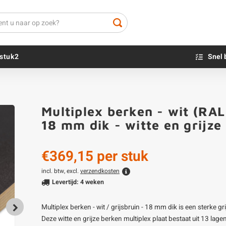
stuk2
Snel 
Beton sokkels
Beits
Multiplex berken - wit (RAL
Blauwsteen sokkels
Olie - voor buite
18 mm dik - witte en grijze
Impregneer
Teer
€369,15
per stuk
Olie en lak - vo
Oxaalzuur
incl. btw, excl.
verzendkosten
Levertijd: 4 weken
Houtvuller
Multiplex berken - wit / grijsbruin - 18 mm dik is een sterke g
Deze witte en grijze berken multiplex plaat bestaat uit 13 lag