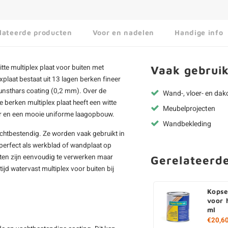
lateerde producten
Voor en nadelen
Handige info
itte
multiplex plaat voor buiten
met
Vaak gebruik
xplaat
bestaat uit 13 lagen berken fineer
unsthars coating (0,2 mm). Over de
Wand-, vloer- en da
 berken multiplex plaat heeft een witte
Meubelprojecten
uur en een mooie uniforme laagopbouw.
Wandbekleding
vochtbestendig. Ze worden vaak gebruikt in
 perfect als werkblad of wandplaat op
laten zijn eenvoudig te verwerken maar
Gerelateerd
tijd watervast multiplex voor buiten bij
Kopse
voor 
ml
€20,6