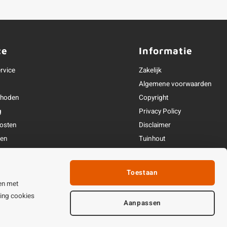
ce
Informatie
rvice
Zakelijk
Algemene voorwaarden
thoden
Copyright
g
Privacy Policy
osten
Disclaimer
ren
Tuinhout
Linkpartners
fhandeling
Toestaan
ijden & contact
en met
ting cookies
Aanpassen