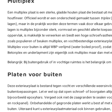
Multiplex
Een multiplex plaat is een sterke, gladde houten plaat die bestaat uit m
houtfineer. Officieel wordt er een onderscheid gemaakt tussen
triplex
(
lagen), maar in de praktijk worden deze termen vaak door elkaar gebru
lagen is multiplex bijzonder sterk, vormvast en geschikt allerlei toepa
oppervlak, is makkelijk te verwerken en biedt een hoge schroefvastheid
zoals populieren of beuken multiplex, en vochtbestendige exterieurpl
Multiplex voor buiten is altijd WBP verlijmd (water boiled proof), zoda
Betonplex en underlayment zijn eigenlijk ook multiplex maar dan met 
Belangrijk: Bij buitengebruik of in vochtige ruimtes is het belangrijk om
Platen voor buiten
Deze exterieurplaat is bestand tegen vocht en verschillende weersinvl
buitentoepassingen. Let er wel op dat open schroef- of boorgaten alt
bijvoorbeeld epoxyhars. Vergeet ook niet de zaagranden te sealen v
en rockpanel). Onbehandelde of gegronde platen werkt u best af met
buiten. Uiteraard kunt u exterieurplaatmateriaal ook binnen gebruiken,