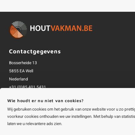
Contactgegevens
Bosserheide 13
5855 EA Well
Nederland
+31 (0)85 401 5431
info@houtvakman.be
Wie houdt er nu niet van cookies?
Alle bedragen zijn incl. btw
Wij gebruiken cookies om het gebruik van onze website voor u zo pretti
voorkeur cookies onthouden we uw instellingen. Met behulp van statist
laten we u relevantere ads zien.
©
Copyright
2026 HOUTvakman.be | HOUTvakman.be is onderdeel van
Roca On