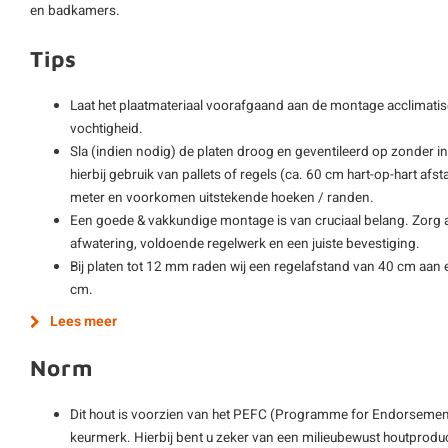
en badkamers.
Tips
Laat het plaatmateriaal voorafgaand aan de montage acclimatis
vochtigheid.
Sla (indien nodig) de platen droog en geventileerd op zonder i
hierbij gebruik van pallets of regels (ca. 60 cm hart-op-hart afs
meter en voorkomen uitstekende hoeken / randen.
Een goede & vakkundige montage is van cruciaal belang. Zorg al
afwatering, voldoende regelwerk en een juiste bevestiging.
Bij platen tot 12 mm raden wij een regelafstand van 40 cm aan e
cm.
Lees meer
Norm
Dit hout is voorzien van het PEFC (Programme for Endorsement
keurmerk. Hierbij bent u zeker van een milieubewust houtprodu