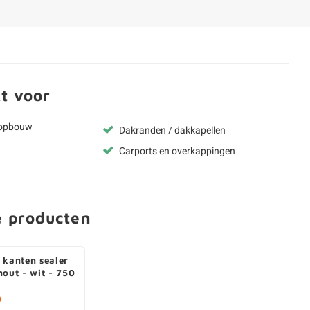
t voor
kopbouw
Dakranden / dakkapellen
Carports en overkappingen
e producten
 kanten sealer
hout - wit - 750
0