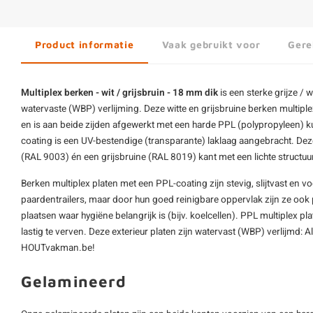
Product informatie
Vaak gebruikt voor
Gere
Multiplex berken - wit / grijsbruin - 18 mm dik
is een sterke grijze / w
watervaste (WBP) verlijming. Deze witte en grijsbruine berken
multiple
en is aan beide zijden afgewerkt met een harde PPL (polypropyleen) k
coating is een UV-bestendige (transparante) laklaag aangebracht. Deze
(RAL 9003) én een grijsbruine (RAL 8019) kant met een lichte struct
Berken multiplex platen met een PPL-coating zijn stevig, slijtvast en 
paardentrailers, maar door hun goed reinigbare oppervlak zijn ze ook
plaatsen waar hygiëne belangrijk is (bijv. koelcellen). PPL multiplex p
lastig te verven. Deze exterieur platen zijn watervast (WBP) verlijmd: Al
HOUTvakman.be!
Gelamineerd