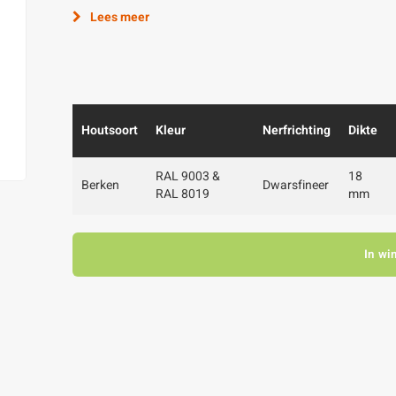
Lees meer
Houtsoort
Kleur
Nerfrichting
Dikte
RAL 9003 &
18
Berken
Dwarsfineer
RAL 8019
mm
In wi