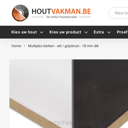
Kies uw hout
Kies uw product
Extra
Proef
Home
Multiplex berken - wit / grijsbruin - 18 mm dik
Universele houtschroeven
Balkdragers
Tellerkopschroeven
Paalhouders
Gevelschroeven
Stelplaten
Vlonderschroeven
Hoekankers
Inox schroeven
Terrasdragers
Verzinkte schroeven
B-fix
Zwarte schroeven
PuraFix
Verbindingsstukken
Alle vijzen
Houten pennen