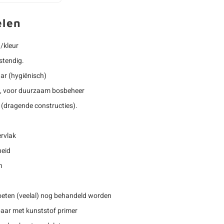
elen
g/kleur
stendig.
ar (hygiënisch)
, voor duurzaam bosbeheer
(dragende constructies).
rvlak
heid
n
eten (veelal) nog behandeld worden
baar met kunststof primer