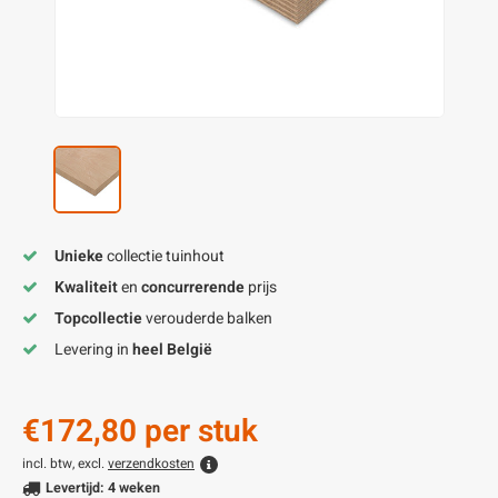
enen
felpoten
V
O
A
Z
P
H
utcomposiet
H
A
V
aatmateriaal
H
H
H
Unieke
collectie tuinhout
Kwaliteit
en
concurrerende
prijs
Topcollectie
verouderde balken
Levering in
heel België
€172,80
per stuk
incl. btw, excl.
verzendkosten
Levertijd: 4 weken