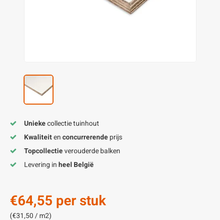
enen
felpoten
V
O
A
Z
P
H
utcomposiet
H
A
V
aatmateriaal
H
H
H
Unieke
collectie tuinhout
Kwaliteit
en
concurrerende
prijs
Topcollectie
verouderde balken
Levering in
heel België
€64,55
per stuk
(€31,50 / m2)