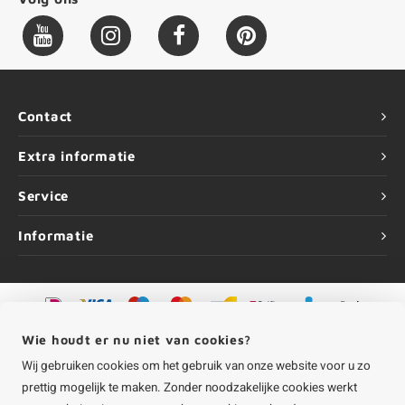
Contact
Extra informatie
Service
Informatie
©
Copyright
2026 HOUTvakman.be | HOUTvakman.be is onderdeel van
Roca
Wie houdt er nu niet van cookies?
Online BV
Wij gebruiken cookies om het gebruik van onze website voor u zo
prettig mogelijk te maken. Zonder noodzakelijke cookies werkt