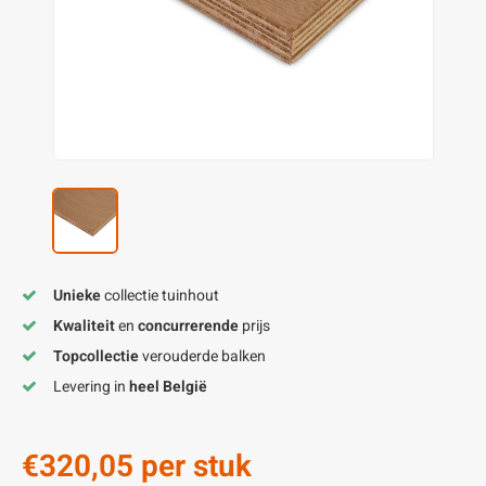
enen
felpoten
V
O
A
Z
P
H
utcomposiet
H
A
V
aatmateriaal
H
H
H
Unieke
collectie tuinhout
Kwaliteit
en
concurrerende
prijs
Topcollectie
verouderde balken
Levering in
heel België
€320,05
per stuk