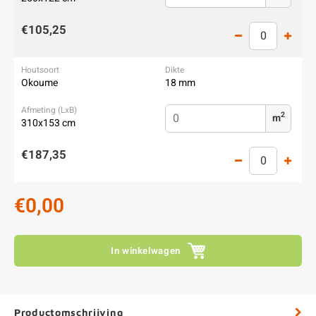
€105,25
Okoume
18 mm
2
m
310x153 cm
€187,35
€0,00
In winkelwagen
Productomschrijving