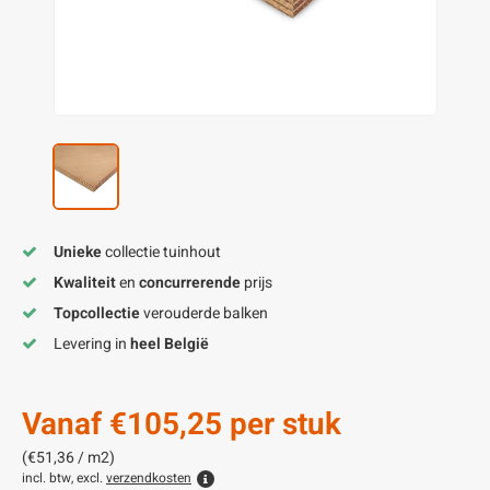
enen
felpoten
V
O
A
Z
P
H
utcomposiet
H
A
V
aatmateriaal
H
H
H
Unieke
collectie tuinhout
Kwaliteit
en
concurrerende
prijs
Topcollectie
verouderde balken
Levering in
heel België
Vanaf
€105,25
per stuk
(€51,36 / m2)
incl. btw, excl.
verzendkosten