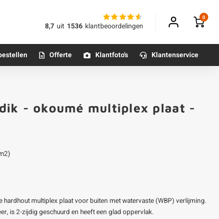
0
8,7
uit
1536
klantbeoordelingen
bestellen
Offerte
Klantfoto's
Klantenservice
Betonpoeren
ik - okoumé multiplex plaat -
n
Betonmortels
or binnen
 m2)
Tafelpoten - metaal
Tafel onderstel - metaal
hardhout multiplex plaat voor buiten met watervaste (WBP) verlijming.
Alle poten & onderstellen
r, is 2-zijdig geschuurd en heeft een glad oppervlak.