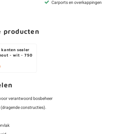
Carports en overkappingen
e producten
 kanten sealer
hout - wit - 750
0
elen
voor verantwoord bosbeheer
(dragende constructies).
rvlak