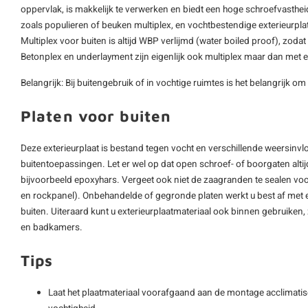
oppervlak, is makkelijk te verwerken en biedt een hoge schroefvastheid
zoals populieren of beuken multiplex, en vochtbestendige exterieurpl
Multiplex voor buiten is altijd WBP verlijmd (water boiled proof), zoda
Betonplex en underlayment zijn eigenlijk ook multiplex maar dan met 
Belangrijk: Bij buitengebruik of in vochtige ruimtes is het belangrijk om
Platen voor buiten
Deze exterieurplaat is bestand tegen vocht en verschillende weersinvl
buitentoepassingen. Let er wel op dat open schroef- of boorgaten alt
bijvoorbeeld epoxyhars. Vergeet ook niet de zaagranden te sealen v
en rockpanel). Onbehandelde of gegronde platen werkt u best af met
buiten. Uiteraard kunt u exterieurplaatmateriaal ook binnen gebruiken,
en badkamers.
Tips
Laat het plaatmateriaal voorafgaand aan de montage acclimatis