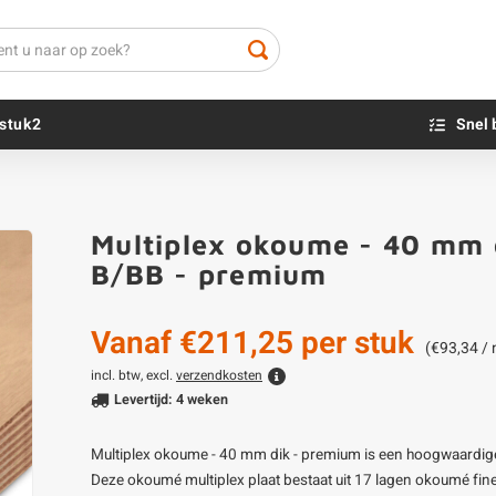
stuk2
Snel 
Beton sokkels
Beits
Multiplex okoume - 40 mm d
Blauwsteen sokkels
Olie - voor buite
B/BB - premium
Impregneer
Teer
Vanaf
€211,25
per stuk
Olie en lak - vo
(€93,34 /
Oxaalzuur
incl. btw, excl.
verzendkosten
Levertijd: 4 weken
Houtvuller
Multiplex okoume - 40 mm dik - premium is een hoogwaardige 
Deze okoumé multiplex plaat bestaat uit 17 lagen okoumé finee