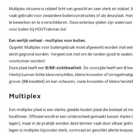
Multiplex okoume is relatief licht van gewicht en zeer sterk en stabie
vaak gebruikt voor zwaardere buitenconstructies of als
deurplaat
. Har
te bewerken en te overschilderen. Deze exterieur platen zijn watervast 
voor buiten bij HOUTvakman.be!
Een eerlijk verhaal - multiplex voor buiten.
Opgelet: Multiplex voor buitengebruik moet afgewerkt worden met ee
eerst gegrond worden. Vergeet ook niet om de randen goed te sealen
voorkomen worden!
Deze plaat heeft een
B/BB-zichtkwaliteit
. De voorzijde heeft een B-kwa
Hierbij kunnen lichte kleurverschillen, kleine knoesten of onregelmati
grover (BB-kwaliteit) en kan scheuren, vaste knoesten of kleine herstel
Multiplex
Een multiplex plaat is een sterke, gladde houten plaat die bestaat uit m
houtfineer. Officieel wordt er een onderscheid gemaakt tussen
triplex
(
lagen), maar in de praktijk worden deze termen vaak door elkaar gebru
lagen is multiplex bijzonder sterk, vormvast en geschikt allerlei toepa