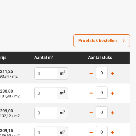
Proefstuk bestellen
rijs
Aantal m²
Aantal stuks
211,25
2
m
93,34 / m2
230,80
2
m
101,98 / m2
299,00
2
m
132,12 / m2
309,15
2
m
136,60 / m2