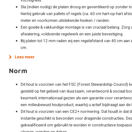
vochtigheid.
Sla (indien nodig) de platen droog en geventileerd op zonder i
hierbij gebruik van pallets of regels (ca. 60 cm hart-op-hart afs
meter en voorkomen uitstekende hoeken / randen.
Een goede & vakkundige montage is van cruciaal belang. Zorg al
afwatering, voldoende regelwerk en een juiste bevestiging.
Bij platen tot 12 mm raden wij een regelafstand van 40 cm aan e
cm.
Lees meer
Norm
Dit hout is voorzien van het FSC (Forest Stewardship Council) 
gesteld op het gebied van duurzaam, verantwoord & sociaal bos
keurmerk internationaal gezien als een garantie voor verantwoo
een milieubewust houtproduct, waarbij u actief bijdraagt aan 
Dit hout is voorzien van een CE2+ normering. Dat houdt in dat 
instantie geschikt is bevonden voor dragende constructies. De
gekwalificeerd om gebruikt te worden in constructieve toepass