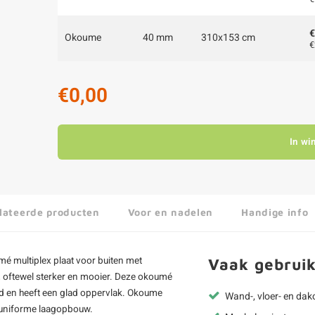
€
Okoume
40 mm
310x153 cm
€
€0,00
In wi
lateerde producten
Voor en nadelen
Handige info
é multiplex plaat
voor buiten met
Vaak gebruik
t, oftewel sterker en mooier. Deze okoumé
urd en heeft een glad oppervlak. Okoume
Wand-, vloer- en da
e uniforme laagopbouw.