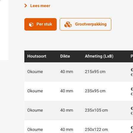
Lees meer
Per stuk
Grootverpakking
Houtsoort
Dikte
Afmeting (LxB)
P
€
Okoume
40 mm
215x95 cm
€
€
Okoume
40 mm
235x95 cm
€
€
Okoume
40 mm
235x105 cm
€
€
Okoume
40 mm
250x122 cm
€