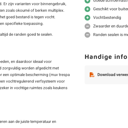
Goede schroefvast
. Er zijn varianten voor binnengebruik,
Geschikt voor buite
aten zoals okoumé of berken multiplex.
t het goed bestand is tegen vocht.
Vochtbestendig
een specifieke toepassing.
Zwaarder en duurde
 altijd de randen goed te sealen.
Randen sealen is me
Handige info
oeden, en daardoor ideaal voor
ijd zorgvuldig worden afgedicht met
Download verwer
oor een optimale bescherming (muv trespa
 een vochtregulerend verfsysteem voor
 zeker in vochtige ruimtes zoals keukens
eren aan de juiste temperatuur en