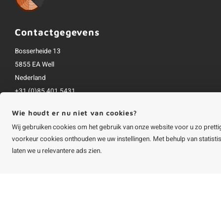
Contactgegevens
Bosserheide 13
5855 EA Well
Nederland
+31 (0)85 401 5431
info@houtvakman.be
Wie houdt er nu niet van cookies?
Alle bedragen zijn incl. btw
Wij gebruiken cookies om het gebruik van onze website voor u zo pretti
voorkeur cookies onthouden we uw instellingen. Met behulp van statist
laten we u relevantere ads zien.
©
Copyright
2026 HOUTvakman.be | HOUTvakman.be is onderdeel van
Roca On