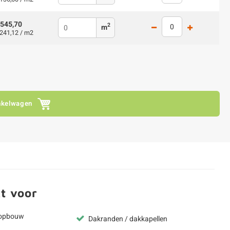
545,70
2
m
241,12 / m2
nkelwagen
t voor
kopbouw
Dakranden / dakkapellen