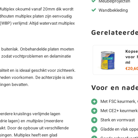
Meubelprojecten
l. Multiplex okoumé vanaf 20mm dik wordt
Wandbekleding
dhouten multiplex platen zijn eenvoudig
(WBP) verlijmd: Altijd watervast multiplex
Gerelateerd
n buitenlak. Onbehandelde platen moeten
Kopse
, zodat vochtproblemen en delaminatie
voor 
ml
€20,6
liteit en is ideaal geschikt voor zichtwerk.
gheden voorkomen. De achterzijde is iets
lingen bevatten.
Voor en nad
Met FSC keurmerk, 
Met CE2+ keurmerk 
eerdere kruislings verlijmde lagen
Sterk en vormvast
drie lagen) en
multiplex
(meerdere
ikt. Door de opbouw uit verschillende
Gladde en vlak oppe
ssingen. Multiplex heeft een glad