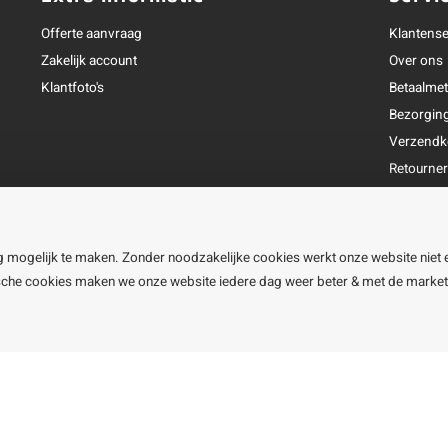
Offerte aanvraag
Klantense
Zakelijk account
Over ons
Klantfoto's
Betaalme
Bezorgin
Verzendk
Retourne
Garantie
Klachtena
Openingst
g mogelijk te maken. Zonder noodzakelijke cookies werkt onze website niet 
ische cookies maken we onze website iedere dag weer beter & met de marke
line BV