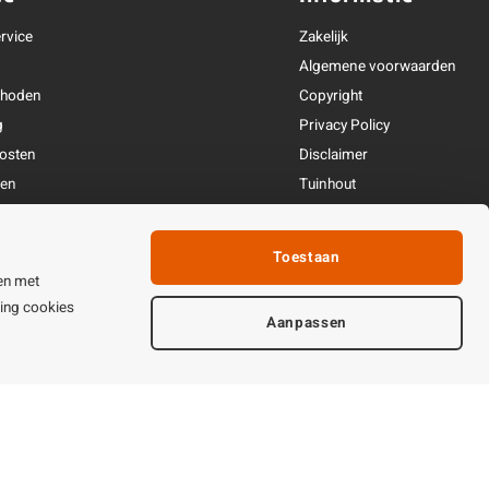
rvice
Zakelijk
Algemene voorwaarden
thoden
Copyright
g
Privacy Policy
osten
Disclaimer
ren
Tuinhout
Linkpartners
fhandeling
Toestaan
ijden & contact
en met
ting cookies
Aanpassen