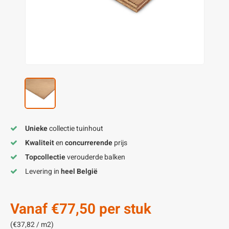
enen
felpoten
V
O
A
Z
P
H
utcomposiet
H
A
V
aatmateriaal
H
H
H
Unieke
collectie tuinhout
Kwaliteit
en
concurrerende
prijs
Topcollectie
verouderde balken
Levering in
heel België
Vanaf
€77,50
per stuk
(€37,82 / m2)