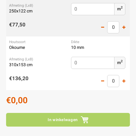
2
m
250x122 cm
€77,50
Okoume
10 mm
2
m
310x153 cm
€136,20
€0,00
In winkelwagen