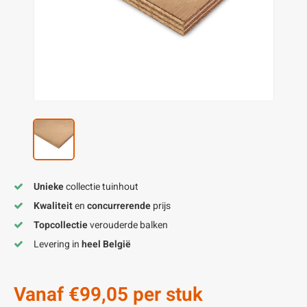
enen
felpoten
V
O
A
Z
P
H
utcomposiet
H
A
V
aatmateriaal
H
H
H
Unieke
collectie tuinhout
Kwaliteit
en
concurrerende
prijs
Topcollectie
verouderde balken
Levering in
heel België
Vanaf
€99,05
per stuk