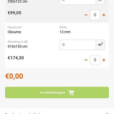
250x122 cm
€99,05
Okoume
12 mm
2
m
310x153 cm
€174,30
€0,00
In winkelwagen