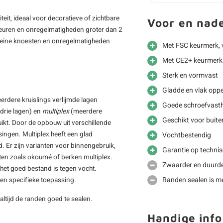
teit, ideaal voor decoratieve of zichtbare
Voor en nad
scheuren en onregelmatigheden groter dan 2
, kleine knoesten en onregelmatigheden
Met FSC keurmerk, 
Met CE2+ keurmerk 
Sterk en vormvast
Gladde en vlak oppe
eerdere kruislings verlijmde lagen
Goede schroefvast
drie lagen) en
multiplex
(meerdere
Geschikt voor buite
ikt. Door de opbouw uit verschillende
ssingen. Multiplex heeft een glad
Vochtbestendig
. Er zijn varianten voor binnengebruik,
Garantie op techni
aten zoals okoumé of berken multiplex.
Zwaarder en duurde
t het goed bestand is tegen vocht.
Randen sealen is me
een specifieke toepassing.
 altijd de randen goed te sealen.
Handige info