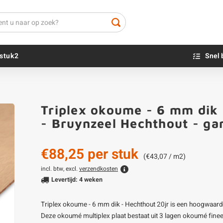
stuk2
Snel 
Beton sokkels
Beits
Triplex okoume - 6 mm dik 
Blauwsteen sokkels
Olie - voor buite
- Bruynzeel Hechthout - gar
Impregneer
Teer
€88,25
per stuk
Olie en lak - vo
(€43,07 / m2)
Oxaalzuur
incl. btw, excl.
verzendkosten
Levertijd: 4 weken
Houtvuller
Triplex okoume - 6 mm dik - Hechthout 20jr is een hoogwaardi
Deze okoumé multiplex plaat bestaat uit 3 lagen okoumé fineer