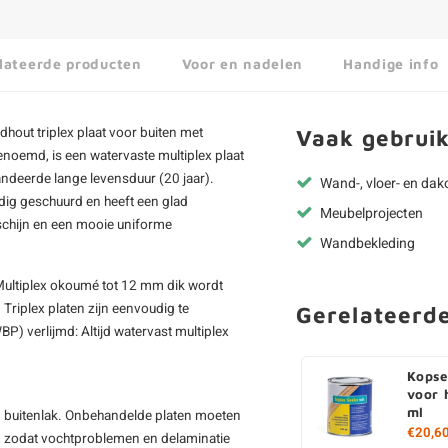
lateerde producten
Voor en nadelen
Handige info
hout triplex plaat voor buiten met
Vaak gebruik
enoemd, is een watervaste multiplex plaat
deerde lange levensduur (20 jaar).
Wand-, vloer- en da
jdig geschuurd en heeft een glad
Meubelprojecten
 schijn en een mooie uniforme
Wandbekleding
. Multiplex okoumé tot 12 mm dik wordt
.
Triplex platen
zijn eenvoudig te
Gerelateerd
P) verlijmd: Altijd watervast multiplex
Kopse
voor 
ml
n buitenlak. Onbehandelde platen moeten
€20,6
, zodat vochtproblemen en delaminatie