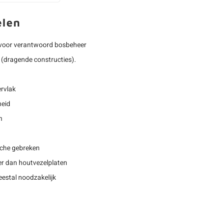
elen
voor verantwoord bosbeheer
(dragende constructies).
rvlak
heid
n
sche gebreken
r dan houtvezelplaten
estal noodzakelijk