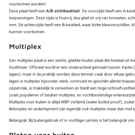
voorkomen worden!
Deze plaat heeft een
A/B-zichtkwaliteit
. De voorzijde heeft een A-kwali
toepassingen. Deze zijde is foutvrij, dus glad en vrij van knoesten, 
mm. De achterzijde heeft een B-kwaliteit, waar lichte kleurverschillen
kunnen voorkomen.
Multiplex
Een multiplex plaat is een sterke, gladde houten plaat die bestaat uit m
houtfineer. Officieel wordt er een onderscheid gemaakt tussen
triplex
(
lagen), maar in de praktijk worden deze termen vaak door elkaar gebru
lagen is multiplex bijzonder sterk, vormvast en geschikt allerlei toepa
oppervlak, is makkelijk te verwerken en biedt een hoge schroefvastheid
zoals populieren of beuken multiplex, en vochtbestendige exterieurpl
Multiplex voor buiten is altijd WBP verlijmd (water boiled proof), zoda
Betonplex en underlayment zijn eigenlijk ook multiplex maar dan met 
Belangrijk: Bij buitengebruik of in vochtige ruimtes is het belangrijk om
Platen voor buiten