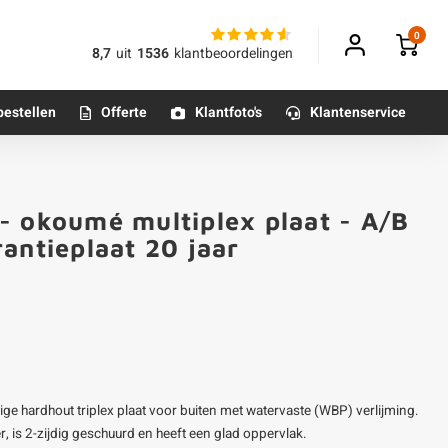
0
8,7
uit
1536
klantbeoordelingen
bestellen
Offerte
Klantfoto's
Klantenservice
Betonpoeren
- okoumé multiplex plaat - A/B
n
Betonmortels
antieplaat 20 jaar
or binnen
Tafelpoten - metaal
Tafel onderstel - metaal
ge hardhout triplex plaat voor buiten met watervaste (WBP) verlijming.
Alle poten & onderstellen
, is 2-zijdig geschuurd en heeft een glad oppervlak.