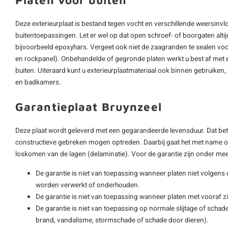
Deze exterieurplaat is bestand tegen vocht en verschillende weersinvl
buitentoepassingen. Let er wel op dat open schroef- of boorgaten alt
bijvoorbeeld epoxyhars. Vergeet ook niet de zaagranden te sealen v
en rockpanel). Onbehandelde of gegronde platen werkt u best af met
buiten. Uiteraard kunt u exterieurplaatmateriaal ook binnen gebruiken,
en badkamers.
Garantieplaat Bruynzeel
Deze plaat wordt geleverd met een gegarandeerde levensduur. Dat bet
constructieve gebreken mogen optreden. Daarbij gaat het met name om i
loskomen van de lagen (delaminatie). Voor de garantie zijn onder m
De garantie is niet van toepassing wanneer platen niet volgen
worden verwerkt of onderhouden.
De garantie is niet van toepassing wanneer platen met vooraf 
De garantie is niet van toepassing op normale slijtage of schad
brand, vandalisme, stormschade of schade door dieren).