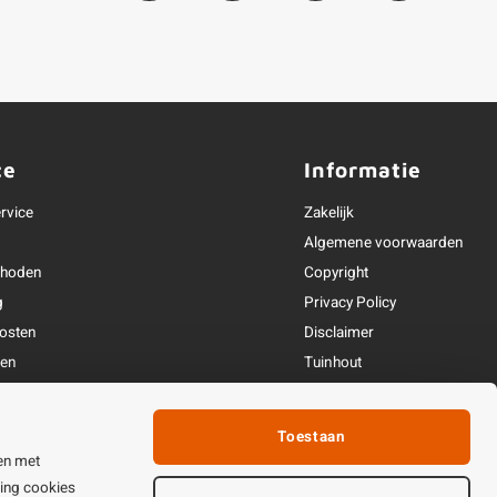
ce
Informatie
rvice
Zakelijk
Algemene voorwaarden
thoden
Copyright
g
Privacy Policy
osten
Disclaimer
ren
Tuinhout
Linkpartners
fhandeling
Toestaan
ijden & contact
en met
ting cookies