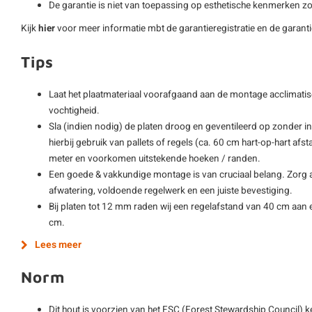
De garantie is niet van toepassing op esthetische kenmerken zo
Kijk
hier
voor meer informatie mbt de garantieregistratie en de garan
Tips
Laat het plaatmateriaal voorafgaand aan de montage acclimatis
vochtigheid.
Sla (indien nodig) de platen droog en geventileerd op zonder i
hierbij gebruik van pallets of regels (ca. 60 cm hart-op-hart afs
meter en voorkomen uitstekende hoeken / randen.
Een goede & vakkundige montage is van cruciaal belang. Zorg al
afwatering, voldoende regelwerk en een juiste bevestiging.
Bij platen tot 12 mm raden wij een regelafstand van 40 cm aan e
cm.
Lees meer
Norm
Dit hout is voorzien van het FSC (Forest Stewardship Council) 