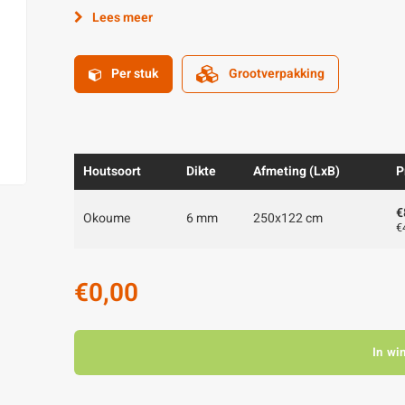
Lees meer
Per stuk
Grootverpakking
Houtsoort
Dikte
Afmeting (LxB)
P
€
Okoume
6 mm
250x122 cm
€
€0,00
In wi