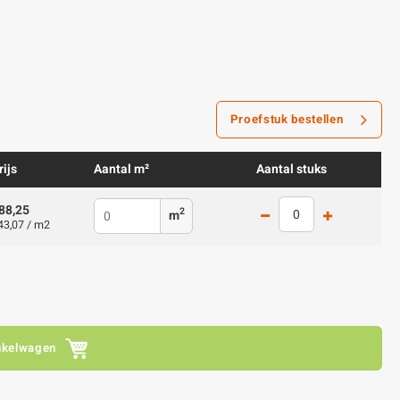
Proefstuk bestellen
rijs
Aantal m²
Aantal stuks
88,25
2
m
43,07 / m2
nkelwagen