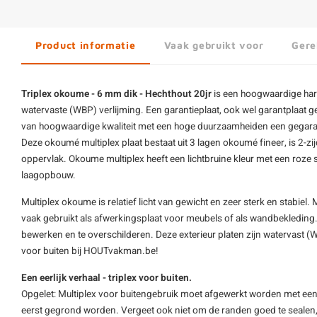
Product informatie
Vaak gebruikt voor
Gere
Triplex okoume - 6 mm dik - Hechthout 20jr
is een hoogwaardige hard
watervaste (WBP) verlijming. Een garantieplaat, ook wel garantplaat g
van hoogwaardige kwaliteit met een hoge duurzaamheiden een gegaran
Deze okoumé multiplex plaat bestaat uit 3 lagen okoumé fineer, is 2-zi
oppervlak. Okoume multiplex heeft een lichtbruine kleur met een roze
laagopbouw.
Multiplex okoume is relatief licht van gewicht en zeer sterk en stabiel
vaak gebruikt als afwerkingsplaat voor meubels of als wandbekleding
bewerken en te overschilderen. Deze exterieur platen zijn watervast (WB
voor buiten bij HOUTvakman.be!
Een eerlijk verhaal -
triplex
voor buiten.
Opgelet: Multiplex voor buitengebruik moet afgewerkt worden met ee
eerst gegrond worden. Vergeet ook niet om de randen goed te sealen