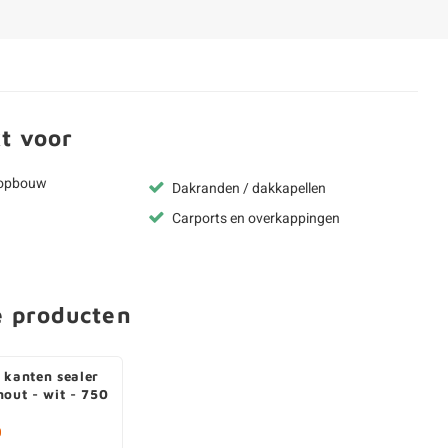
t voor
kopbouw
Dakranden / dakkapellen
Carports en overkappingen
e producten
 kanten sealer
hout - wit - 750
0