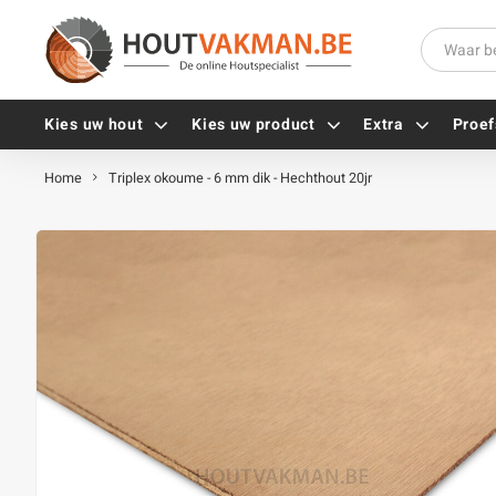
Kies uw hout
Kies uw product
Extra
Proef
Home
Triplex okoume - 6 mm dik - Hechthout 20jr
Universele houtschroeven
Balkdragers
Tellerkopschroeven
Paalhouders
Gevelschroeven
Stelplaten
Vlonderschroeven
Hoekankers
Inox schroeven
Terrasdragers
Verzinkte schroeven
B-fix
Zwarte schroeven
PuraFix
Verbindingsstukken
Alle vijzen
Houten pennen