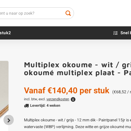
stuk2
Snel 
Beton sokkels
Beits
Multiplex okoume - wit / gri
Blauwsteen sokkels
Olie - voor buite
okoumé multiplex plaat - Pa
Impregneer
Teer
Vanaf
€140,40
per stuk
Olie en lak - vo
(€68,52 /
Oxaalzuur
incl. btw, excl.
verzendkosten
Levertijd: 4 weken
Houtvuller
Multiplex okoume - wit / grijs - 12 mm dik - Paintpanel 15jr i
watervaste (WBP) verlijming. Deze witte en grijze okoumé mult