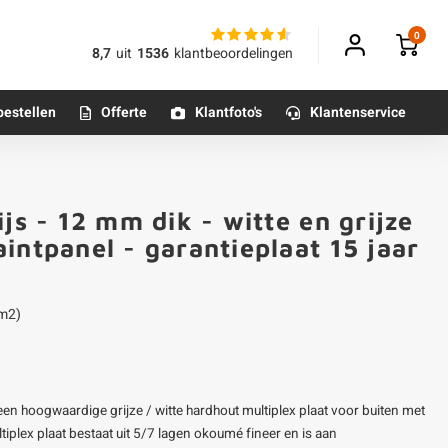
0
8,7
uit
1536
klantbeoordelingen
bestellen
Offerte
Klantfoto's
Klantenservice
Betonpoeren
js - 12 mm dik - witte en grijze
n
Betonmortels
intpanel - garantieplaat 15 jaar
or binnen
 m2)
Tafelpoten - metaal
Tafel onderstel - metaal
s een hoogwaardige grijze / witte hardhout multiplex plaat voor buiten met
Alle poten & onderstellen
iplex plaat bestaat uit 5/7 lagen okoumé fineer en is aan