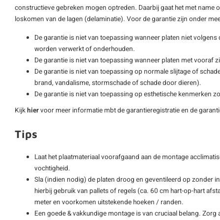
constructieve gebreken mogen optreden. Daarbij gaat het met name om i
loskomen van de lagen (delaminatie). Voor de garantie zijn onder m
De garantie is niet van toepassing wanneer platen niet volgen
worden verwerkt of onderhouden.
De garantie is niet van toepassing wanneer platen met vooraf 
De garantie is niet van toepassing op normale slijtage of schad
brand, vandalisme, stormschade of schade door dieren).
De garantie is niet van toepassing op esthetische kenmerken zo
Kijk
hier
voor meer informatie mbt de garantieregistratie en de garan
Tips
Laat het plaatmateriaal voorafgaand aan de montage acclimatis
vochtigheid.
Sla (indien nodig) de platen droog en geventileerd op zonder i
hierbij gebruik van pallets of regels (ca. 60 cm hart-op-hart afs
meter en voorkomen uitstekende hoeken / randen.
Een goede & vakkundige montage is van cruciaal belang. Zorg al