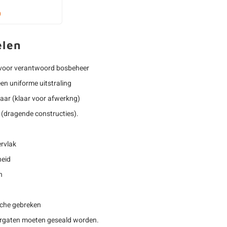
0
elen
voor verantwoord bosbeheer
een uniforme uitstraling
baar (klaar voor afwerkng)
(dragende constructies).
rvlak
heid
n
sche gebreken
rgaten moeten geseald worden.