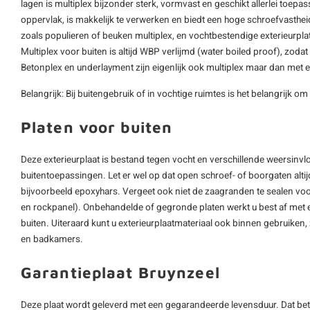
lagen is multiplex bijzonder sterk, vormvast en geschikt allerlei toepa
oppervlak, is makkelijk te verwerken en biedt een hoge schroefvastheid
zoals populieren of beuken multiplex, en vochtbestendige exterieurpl
Multiplex voor buiten is altijd WBP verlijmd (water boiled proof), zoda
Betonplex en underlayment zijn eigenlijk ook multiplex maar dan met 
Belangrijk: Bij buitengebruik of in vochtige ruimtes is het belangrijk om
Platen voor buiten
Deze exterieurplaat is bestand tegen vocht en verschillende weersinvl
buitentoepassingen. Let er wel op dat open schroef- of boorgaten alt
bijvoorbeeld epoxyhars. Vergeet ook niet de zaagranden te sealen v
en rockpanel). Onbehandelde of gegronde platen werkt u best af met
buiten. Uiteraard kunt u exterieurplaatmateriaal ook binnen gebruiken,
en badkamers.
Garantieplaat Bruynzeel
Deze plaat wordt geleverd met een gegarandeerde levensduur. Dat bet