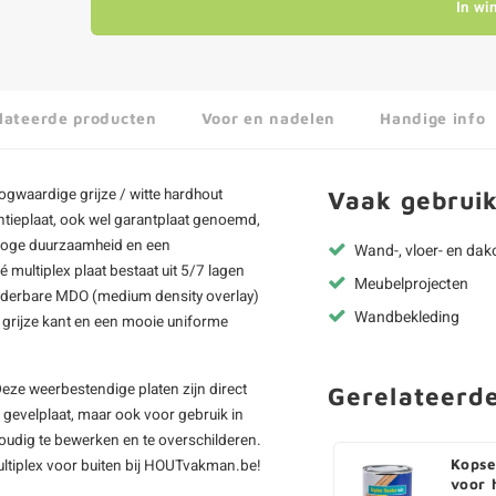
In wi
lateerde producten
Voor en nadelen
Handige info
ogwaardige grijze / witte hardhout
Vaak gebruik
ntieplaat, ook wel garantplaat genoemd,
hoge duurzaamheid en een
Wand-, vloer- en da
 multiplex plaat bestaat uit 5/7 lagen
Meubelprojecten
ilderbare MDO (medium density overlay)
Wandbekleding
n grijze kant en een mooie uniforme
 Deze weerbestendige platen zijn direct
Gerelateerd
s gevelplaat, maar ook voor gebruik in
oudig te bewerken en te overschilderen.
multiplex voor buiten bij HOUTvakman.be!
Kopse
voor 