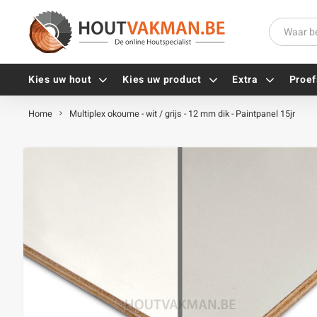
Kies uw hout
Kies uw product
Extra
Proef
Home
Multiplex okoume - wit / grijs - 12 mm dik - Paintpanel 15jr
Universele houtschroeven
Balkdragers
Tellerkopschroeven
Paalhouders
Gevelschroeven
Stelplaten
Vlonderschroeven
Hoekankers
Inox schroeven
Terrasdragers
Verzinkte schroeven
B-fix
Zwarte schroeven
PuraFix
Verbindingsstukken
Alle vijzen
Houten pennen