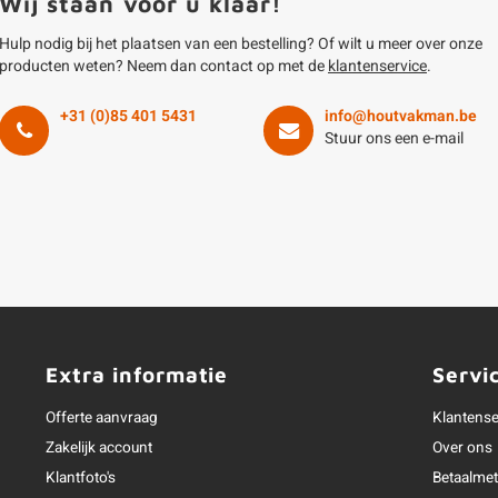
Wij staan voor u klaar!
Hulp nodig bij het plaatsen van een bestelling? Of wilt u meer over onze
producten weten? Neem dan contact op met de
klantenservice
.
+31 (0)85 401 5431
info@houtvakman.be
Stuur ons een e-mail
Extra informatie
Servi
Offerte aanvraag
Klantense
Zakelijk account
Over ons
Klantfoto's
Betaalme