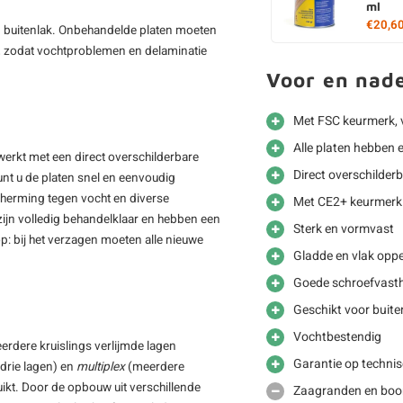
ml
€20,6
n buitenlak. Onbehandelde platen moeten
, zodat vochtproblemen en delaminatie
Voor en nad
Met FSC keurmerk, 
Alle platen hebben 
erkt met een direct overschilderbare
Direct overschilder
nt u de platen snel en eenvoudig
herming tegen vocht en diverse
Met CE2+ keurmerk 
ijn volledig behandelklaar en hebben een
Sterk en vormvast
op: bij het verzagen moeten alle nieuwe
Gladde en vlak oppe
Goede schroefvast
Geschikt voor buite
Vochtbestendig
eerdere kruislings verlijmde lagen
Garantie op techni
drie lagen) en
multiplex
(meerdere
ikt. Door de opbouw uit verschillende
Zaagranden en boo