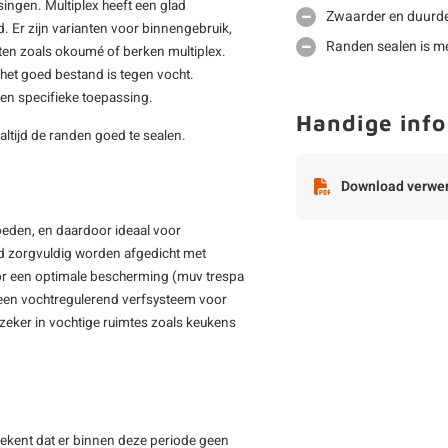
ssingen. Multiplex heeft een glad
Zwaarder en duurde
. Er zijn varianten voor binnengebruik,
Randen sealen is me
aten zoals okoumé of berken multiplex.
t het goed bestand is tegen vocht.
een specifieke toepassing.
Handige info
 altijd de randen goed te sealen.
Download verwer
oeden, en daardoor ideaal voor
ijd zorgvuldig worden afgedicht met
oor een optimale bescherming (muv trespa
 een vochtregulerend verfsysteem voor
 zeker in vochtige ruimtes zoals keukens
ekent dat er binnen deze periode geen