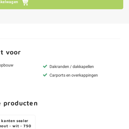
nkelwagen
t voor
kopbouw
Dakranden / dakkapellen
Carports en overkappingen
e producten
 kanten sealer
hout - wit - 750