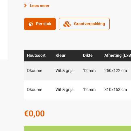
Lees meer
Per stuk
Grootverpakking
Houtsoort
Kleur
Dikte
Afmeting (LxB
Okoume
Wit & grijs
12 mm
250x122 cm
Okoume
Wit & grijs
12 mm
310x153 cm
€0,00