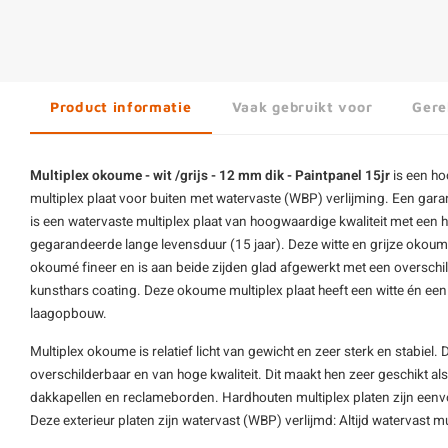
Product informatie
Vaak gebruikt voor
Gere
Multiplex okoume - wit /grijs - 12 mm dik - Paintpanel 15jr
is een ho
multiplex plaat voor buiten met watervaste (WBP) verlijming. Een gara
is een
watervaste multiplex plaat
van hoogwaardige kwaliteit met een 
gegarandeerde lange levensduur (15 jaar). Deze witte en grijze okoumé
okoumé fineer en is aan beide zijden glad afgewerkt met een oversch
kunsthars coating. Deze
okoume multiplex plaat
heeft een witte én ee
laagopbouw.
Multiplex okoume is relatief licht van gewicht en zeer sterk en stabiel.
overschilderbaar en van hoge kwaliteit. Dit maakt hen zeer geschikt al
dakkapellen en reclameborden. Hardhouten multiplex platen zijn eenv
Deze exterieur platen zijn watervast (WBP) verlijmd: Altijd watervast 