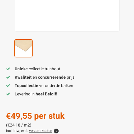
enen
felpoten
V
O
A
Z
P
H
utcomposiet
H
A
V
aatmateriaal
H
H
H
Unieke
collectie tuinhout
Kwaliteit
en
concurrerende
prijs
Topcollectie
verouderde balken
Levering in
heel België
€49,55
per stuk
(€24,18 / m2)
incl. btw, excl.
verzendkosten