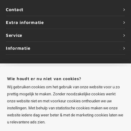
Contact
Extra informatie
Service
Informatie
Wie houdt er nu niet van cookies?
©
Copyright
2026 HOUTvakman.be | HOUTvakman.be is onderdeel van
Roca
Online BV
Wij gebruiken cookies om het gebruik van onze website voor u zo
prettig mogelijk te maken. Zonder noodzakelijke cookies werkt
onze website niet en met voorkeur cookies onthouden we uw
instellingen. Met behulp van statistische cookies maken we onze
website iedere dag weer beter & met de marketing cookies laten we
u relevantere ads zien.