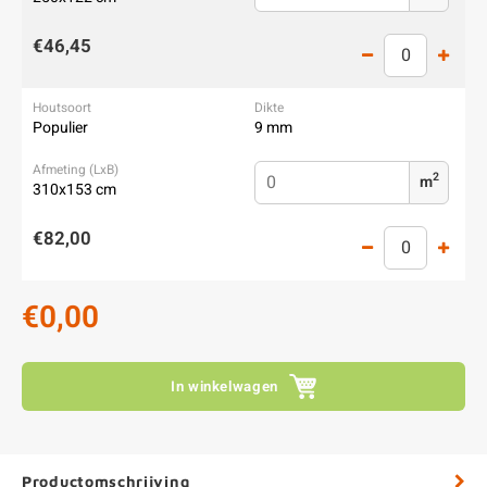
€46,45
Populier
9 mm
2
m
310x153 cm
€82,00
€0,00
In winkelwagen
Productomschrijving