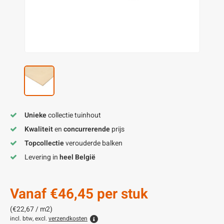
enen
felpoten
V
O
A
Z
P
H
utcomposiet
H
A
V
aatmateriaal
H
H
H
Unieke
collectie tuinhout
Kwaliteit
en
concurrerende
prijs
Topcollectie
verouderde balken
Levering in
heel België
Vanaf
€46,45
per stuk
(€22,67 / m2)
incl. btw, excl.
verzendkosten