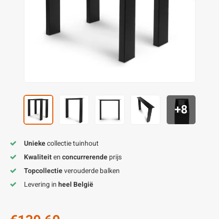
enen
felpoten
V
O
A
Z
P
H
utcomposiet
H
A
V
aatmateriaal
H
H
H
+8
Unieke
collectie tuinhout
Kwaliteit
en
concurrerende
prijs
Topcollectie
verouderde balken
Levering in
heel België