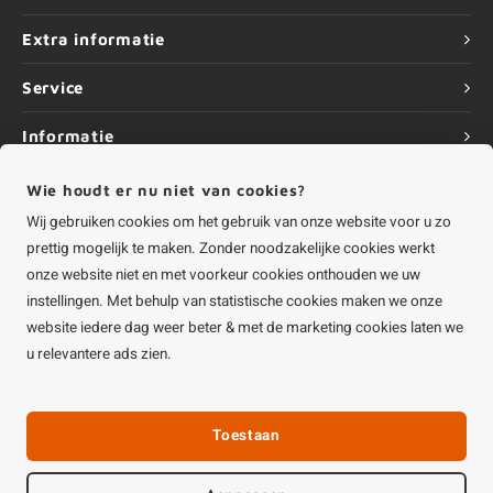
Extra informatie
Service
Informatie
Wie houdt er nu niet van cookies?
Wij gebruiken cookies om het gebruik van onze website voor u zo
prettig mogelijk te maken. Zonder noodzakelijke cookies werkt
©
Copyright
2026 HOUTvakman.be | HOUTvakman.be is onderdeel van
Roca
onze website niet en met voorkeur cookies onthouden we uw
Online BV
instellingen. Met behulp van statistische cookies maken we onze
website iedere dag weer beter & met de marketing cookies laten we
u relevantere ads zien.
Toestaan