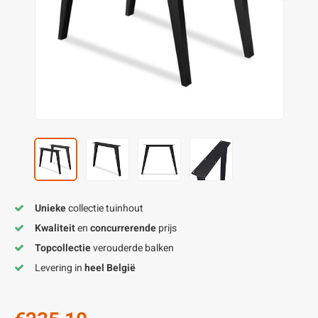
enen
felpoten
V
O
A
Z
P
H
utcomposiet
H
A
V
aatmateriaal
H
H
H
Unieke
collectie tuinhout
Kwaliteit
en
concurrerende
prijs
Topcollectie
verouderde balken
Levering in
heel België