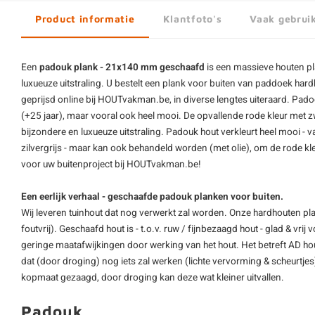
Product informatie
Klantfoto's
Vaak gebrui
Een
padouk plank - 21x140 mm geschaafd
is een massieve houten p
luxueuze uitstraling. U bestelt een plank voor buiten van
paddoek
hard
geprijsd online bij HOUTvakman.be, in diverse lengtes uiteraard. Pado
(+25 jaar), maar vooral ook heel mooi. De opvallende rode kleur met zw
bijzondere en luxueuze uitstraling. Padouk hout verkleurt heel mooi - v
zilvergrijs - maar kan ook behandeld worden (met olie), om de rode kl
voor uw buitenproject bij HOUTvakman.be!
Een eerlijk verhaal - geschaafde padouk planken voor buiten.
Wij leveren tuinhout dat nog verwerkt zal worden. Onze
hardhouten pl
foutvrij). Geschaafd hout is - t.o.v. ruw / fijnbezaagd hout - glad & vri
geringe maatafwijkingen door werking van het hout. Het betreft AD hout
dat (door droging) nog iets zal werken (lichte vervorming & scheurtjes).
kopmaat gezaagd, door droging kan deze wat kleiner uitvallen.
Padouk