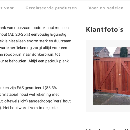
kt voor
Gerelateerde producten
Voor en nadelen
lank van duurzaam padouk hout met een
Klantfoto's
hout (AD 20-25%) eenvoudig & gunstig
ek is niet alleen enorm sterk en duurzaam
arte nerftekening zorgt altijd voor een
an roodbruin, naar donkerbruin, tot
eur te behouden. Altijd een padouk plank
anken
zijn FAS gesorteerd (83,3%
j vormstabiel, houd wel rekening met
, oftewel (licht) aangedroogd 'vers' hout,
 Het hout wordt 'vers' in de juiste