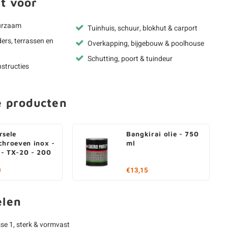
t voor
urzaam
Tuinhuis, schuur, blokhut & carport
ders, terrassen en
Overkapping, bijgebouw & poolhouse
Schutting, poort & tuindeur
structies
e producten
rsele
Bangkirai olie - 750
chroeven inox -
ml
- TX-20 - 200
0
€13,15
elen
e 1, sterk & vormvast