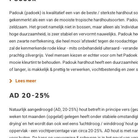
Padouk (padoek) is kwalitatief een van de beste / sterkste hardhout s
gekenmerkt als een van de mooiste tropische hardhoutsoorten. Padouk 
zeldzaam. Het groeit namelijk niet in bossen, maar alleen als 'individ
hoge duurzaamheid, is zeer stabiel en vervormt nauwelijks. Padouk he
een zwarte nerftekening, die heel mooi 'afsteekt' tegen de roodachtige
zal de kenmerkende rode kleur - mits onbehandeld uiteraard - verander
prachtig zilvergrijs. Veel mensen kiezen er echter voor om het Padoek
mooie kleurtint te behouden. Padouk hardhout heeft een duurzaamheid
of langer, is makkelijk & prettig te verwerken, vochtbestendig en zeer sl
Lees meer
AD 20-25%
Natuurlijk aangedroogd (AD, 20-25%) hout betreft in principe vers (ge
weken tot maanden (opgelat) gelegen heeft onder stabiele omstandighe
drying' en het wordt dan ook wel eens 'luchtdroog / winddroog' hout 
oppervlak - een vochtpercentage van circa 20-25%. AD hout is met nam