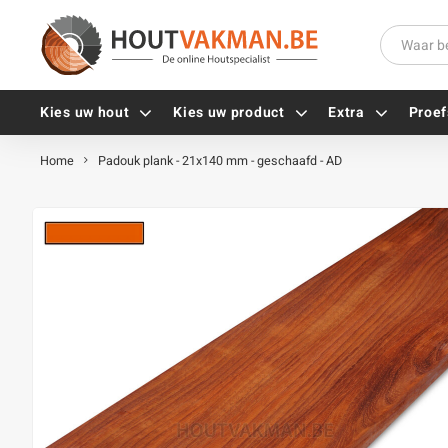
Kies uw hout
Kies uw product
Extra
Proef
Home
Padouk plank - 21x140 mm - geschaafd - AD
Universele houtschroeven
Balkdragers
Tellerkopschroeven
Paalhouders
Gevelschroeven
Stelplaten
Vlonderschroeven
Hoekankers
Inox schroeven
Terrasdragers
Verzinkte schroeven
B-fix
Zwarte schroeven
PuraFix
Verbindingsstukken
Alle vijzen
Houten pennen