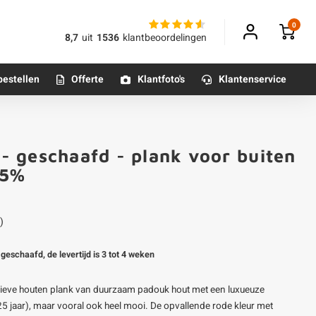
0
8,7
uit
1536
klantbeoordelingen
bestellen
Offerte
Klantfoto's
Klantenservice
Betonpoeren
 geschaafd - plank voor buiten
n
Betonmortels
Klantfoto
25%
or binnen
)
Tafelpoten - metaal
geschaafd, de levertijd is 3 tot 4 weken
Tafel onderstel - metaal
ieve houten plank van duurzaam padouk hout met een luxueuze
Alle poten & onderstellen
25 jaar), maar vooral ook heel mooi. De opvallende rode kleur met