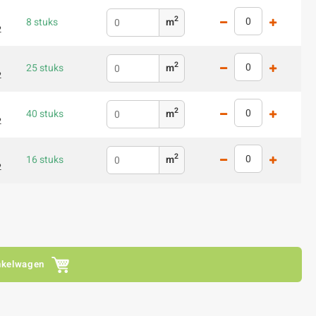
2
8 stuks
m
2
2
25 stuks
m
2
2
40 stuks
m
2
2
16 stuks
m
2
nkelwagen