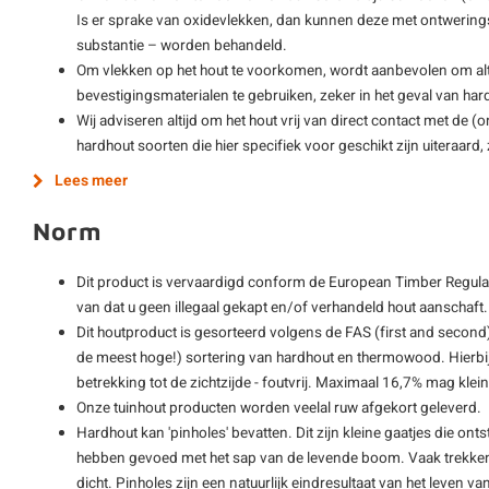
Is er sprake van oxidevlekken, dan kunnen deze met ontwering
substantie – worden behandeld.
Om vlekken op het hout te voorkomen, wordt aanbevolen om alti
bevestigingsmaterialen te gebruiken, zeker in het geval van har
Wij adviseren altijd om het hout vrij van direct contact met de 
hardhout soorten die hier specifiek voor geschikt zijn uiteraard
Lees meer
Norm
Dit product is vervaardigd conform de European Timber Regulat
van dat u geen illegaal gekapt en/of verhandeld hout aanschaft.
Dit houtproduct is gesorteerd volgens de FAS (first and second)
de meest hoge!) sortering van hardhout en thermowood. Hierbij
betrekking tot de zichtzijde - foutvrij. Maximaal 16,7% mag kle
Onze tuinhout producten worden veelal ruw afgekort geleverd.
Hardhout kan 'pinholes' bevatten. Dit zijn kleine gaatjes die ont
hebben gevoed met het sap van de levende boom. Vaak trekken 
dicht. Pinholes zijn een natuurlijk eindresultaat van het leve