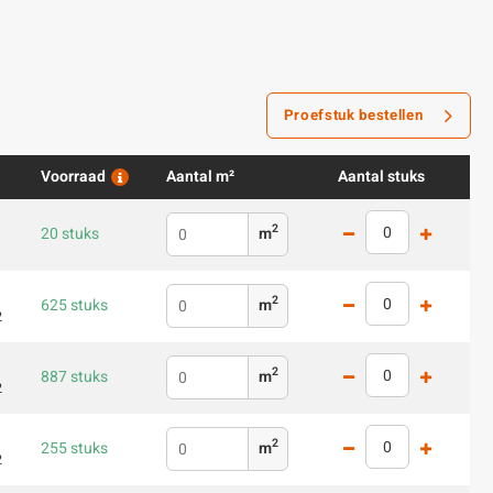
Proefstuk bestellen
Voorraad
Aantal m²
Aantal stuks
2
20 stuks
m
2
625 stuks
m
2
2
887 stuks
m
2
2
255 stuks
m
2