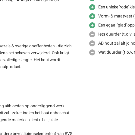
 / aangedroogd relatief groot (in
Een unieke 'rode' kl
Vorm- & maatvast (t
Een egaal 'glad' opp
Iets duurder (t.o.v
AD hout zal altijd 
vezels & overige oneffenheden - die zich
Wat duurder (t.o.v.
jdens het schaven verwijderd. Ook krijgt
e volledige lengte. Het hout wordt
 houtproduct.
nog uitbloeden op onderliggend werk.
it zal - zeker indien het hout onbeschut
ggende materiaal dient u het juiste
 andere bevestigingselementen) van RVS.