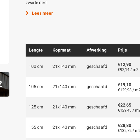
zwarte nerf
Lees meer
Lengte
Kopmaat
Afwerking
Prijs
€12,90
100 cm
21x140 mm
geschaafd
€92,14 / m2
2
€19,10
105 cm
21x140 mm
geschaafd
€129,93 / m
€22,65
125 cm
21x140 mm
geschaafd
€129,43 / m
€28,80
155 cm
21x140 mm
geschaafd
€132,72 / m