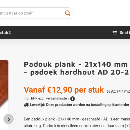
stuk2
Snel 
Beton sokkels
Beits
Padouk plank - 21x140 mm -
Blauwsteen sokkels
Olie - voor buite
- padoek hardhout AD 20-
Impregneer
Teer
Vanaf
€12,90
per stuk
Olie en lak - vo
(€92,14 / m2
Oxaalzuur
incl. btw, excl.
verzendkosten
Levertijd: Deze producten worden na bestelling op klantorder 
Houtvuller
Een padouk plank - 21x140 mm - geschaafd - AD is een mass
uitstraling. Padoek is niet alleen enorm sterk en duurzaam (+