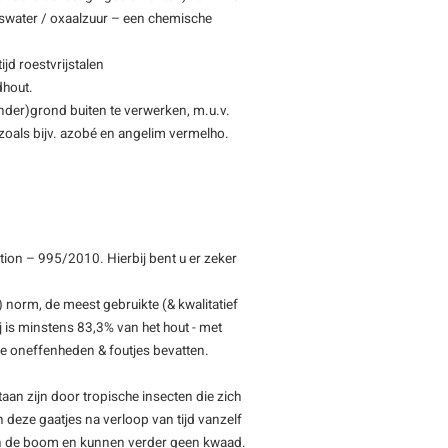
swater / oxaalzuur – een chemische
jd roestvrijstalen
dhout.
(onder)grond buiten te verwerken, m.u.v.
, zoals bijv. azobé en angelim vermelho.
ion – 995/2010. Hierbij bent u er zeker
 norm, de meest gebruikte (& kwalitatief
 is minstens 83,3% van het hout - met
ine oneffenheden & foutjes bevatten.
staan zijn door tropische insecten die zich
deze gaatjes na verloop van tijd vanzelf
n van de boom en kunnen verder geen kwaad.