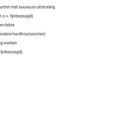
eurtint met luxueuze uitstraling
.o.v. fijnbezaagd)
ervlakte
. andere hardhoutsoorten)
nog werken
 fijnbezaagd)