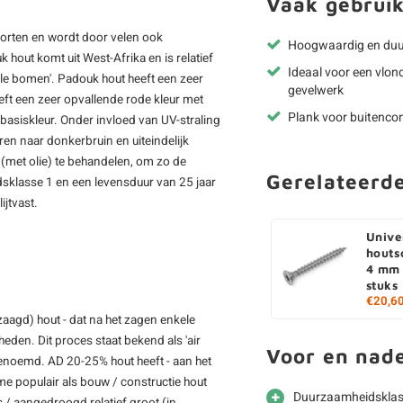
Vaak gebruik
oorten en wordt door velen ook
Hoogwaardig en du
hout komt uit West-Afrika en is relatief
Ideaal voor een vlon
uele bomen'. Padouk hout heeft een zeer
gevelwerk
eft een zeer opvallende rode kleur met
Plank voor buitencon
 basiskleur. Onder invloed van UV-straling
en naar donkerbruin en uiteindelijk
 (met olie) te behandelen, om zo de
Gerelateerd
sklasse 1 en een levensduur van 25 jaar
ijtvast.
Unive
houts
4 mm 
stuks
€20,6
zaagd) hout - dat na het zagen enkele
den. Dit proces staat bekend als 'air
Voor en nad
genoemd. AD 20-25% hout heeft - aan het
e populair als bouw / constructie hout
Duurzaamheidsklass