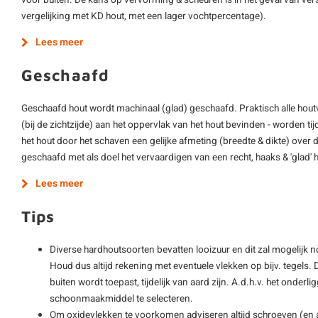
voor buiten. De kans op vervorming & scheuren is in het geval van vers
vergelijking met KD hout, met een lager vochtpercentage).
Lees meer
Geschaafd
Geschaafd hout wordt machinaal (glad) geschaafd. Praktisch alle hout
(bij de zichtzijde) aan het oppervlak van het hout bevinden - worden ti
het hout door het schaven een gelijke afmeting (breedte & dikte) over d
geschaafd met als doel het vervaardigen van een recht, haaks & 'glad'
Lees meer
Tips
Diverse hardhoutsoorten bevatten looizuur en dit zal mogelijk 
Houd dus altijd rekening met eventuele vlekken op bijv. tegels. D
buiten wordt toepast, tijdelijk van aard zijn. A.d.h.v. het onderli
schoonmaakmiddel te selecteren.
Om oxidevlekken te voorkomen adviseren altijd schroeven (en