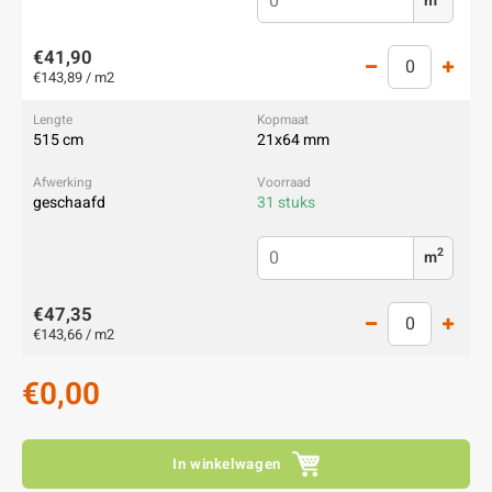
m
€41,90
€143,89 / m2
515 cm
21x64 mm
geschaafd
31 stuks
2
m
€47,35
€143,66 / m2
€0,00
In winkelwagen