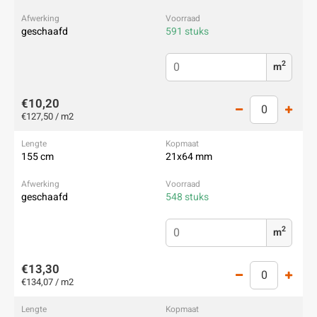
geschaafd
591 stuks
2
m
€10,20
€127,50 / m2
155 cm
21x64 mm
geschaafd
548 stuks
2
m
€13,30
€134,07 / m2