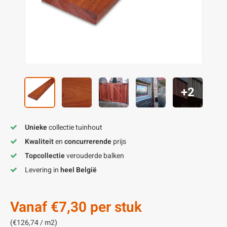
enen
felpoten
V
O
A
Z
P
H
utcomposiet
H
A
V
aatmateriaal
H
H
+2
H
Unieke
collectie tuinhout
Kwaliteit
en
concurrerende
prijs
Topcollectie
verouderde balken
Levering in
heel België
Vanaf
€7,30
per stuk
(€126,74 / m2)