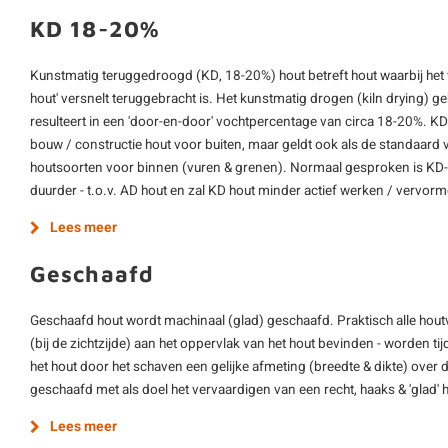
KD 18-20%
Kunstmatig teruggedroogd (KD, 18-20%) hout betreft hout waarbij het
hout' versnelt teruggebracht is. Het kunstmatig drogen (kiln drying) 
resulteert in een 'door-en-door' vochtpercentage van circa 18-20%. K
bouw / constructie hout voor buiten, maar geldt ook als de standaard 
houtsoorten voor binnen (vuren & grenen). Normaal gesproken is KD-h
duurder - t.o.v. AD hout en zal KD hout minder actief werken / vervor
Lees meer
Geschaafd
Geschaafd hout wordt machinaal (glad) geschaafd. Praktisch alle hout
(bij de zichtzijde) aan het oppervlak van het hout bevinden - worden ti
het hout door het schaven een gelijke afmeting (breedte & dikte) over d
geschaafd met als doel het vervaardigen van een recht, haaks & 'glad'
Lees meer