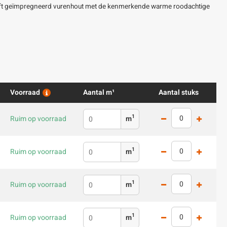
reft geïmpregneerd vurenhout met de kenmerkende warme roodachtige
Voorraad
Aantal m¹
Aantal stuks
1
Ruim op voorraad
m
1
Ruim op voorraad
m
1
Ruim op voorraad
m
1
Ruim op voorraad
m