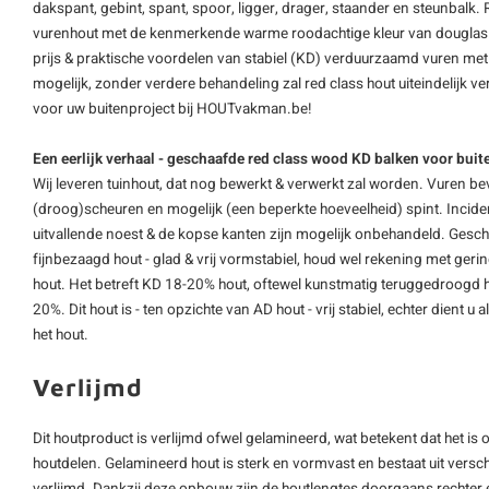
dakspant
, gebint, spant, spoor, ligger, drager, staander en steunbalk.
vurenhout
met de kenmerkende warme roodachtige kleur van douglas.
prijs & praktische voordelen van stabiel (KD) verduurzaamd vuren met 
mogelijk, zonder verdere behandeling zal red class hout uiteindelijk ve
voor uw buitenproject bij HOUTvakman.be!
Een eerlijk verhaal - geschaafde red class wood KD balken voor buit
Wij leveren tuinhout, dat nog bewerkt & verwerkt zal worden. Vuren be
(droog)scheuren en mogelijk (een beperkte hoeveelheid) spint. Inciden
uitvallende noest & de kopse kanten zijn mogelijk onbehandeld. Gescha
fijnbezaagd hout - glad & vrij vormstabiel, houd wel rekening met ger
hout. Het betreft KD 18-20% hout, oftewel kunstmatig teruggedroogd 
20%. Dit hout is - ten opzichte van AD hout - vrij stabiel, echter dient 
het hout.
Verlijmd
Dit houtproduct is verlijmd ofwel gelamineerd, wat betekent dat het i
houtdelen. Gelamineerd hout is sterk en vormvast en bestaat uit verschi