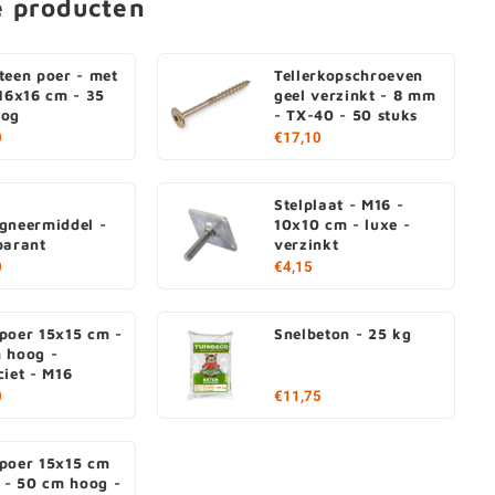
e producten
teen poer - met
Tellerkopschroeven
 16x16 cm - 35
geel verzinkt - 8 mm
oog
- TX-40 - 50 stuks
0
€17,10
Stelplaat - M16 -
gneermiddel -
10x10 cm - luxe -
parant
verzinkt
0
€4,15
poer 15x15 cm -
Snelbeton - 25 kg
 hoog -
ciet - M16
0
€11,75
poer 15x15 cm
) - 50 cm hoog -