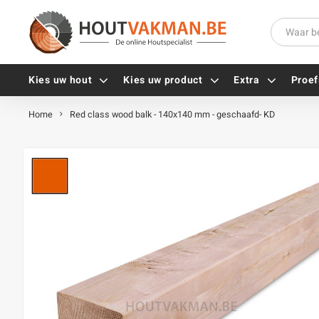
Kies uw hout
Kies uw product
Extra
Proef
Home
Red class wood balk - 140x140 mm - geschaafd- KD
Universele houtschroeven
Balkdragers
Tellerkopschroeven
Paalhouders
Gevelschroeven
Stelplaten
Vlonderschroeven
Hoekankers
Inox schroeven
Terrasdragers
Verzinkte schroeven
B-fix
Zwarte schroeven
PuraFix
Verbindingsstukken
Alle vijzen
Houten pennen