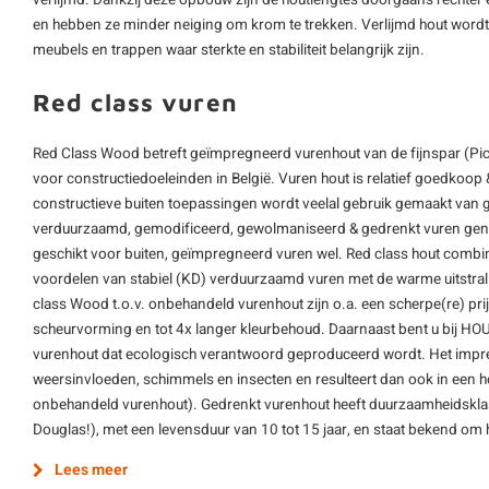
verlijmd. Dankzij deze opbouw zijn de houtlengtes doorgaans rechter 
en hebben ze minder neiging om krom te trekken. Verlijmd hout wordt
meubels en trappen waar sterkte en stabiliteit belangrijk zijn.
Red class vuren
Red Class Wood betreft geïmpregneerd vurenhout van de fijnspar (Pic
voor constructiedoeleinden in België. Vuren hout is relatief goedkoo
constructieve buiten toepassingen wordt veelal gebruik gemaakt van
verduurzaamd, gemodificeerd, gewolmaniseerd & gedrenkt vuren gen
geschikt voor buiten, geïmpregneerd vuren wel. Red class hout combin
voordelen van stabiel (KD) verduurzaamd vuren met de warme uitstra
class Wood t.o.v. onbehandeld vurenhout zijn o.a. een scherpe(re) prij
scheurvorming en tot 4x langer kleurbehoud. Daarnaast bent u bij H
vurenhout dat ecologisch verantwoord geproduceerd wordt. Het impr
weersinvloeden, schimmels en insecten en resulteert dan ook in een 
onbehandeld vurenhout). Gedrenkt vurenhout heeft duurzaamheidskla
Douglas!), met een levensduur van 10 tot 15 jaar, en staat bekend om h
Lees meer