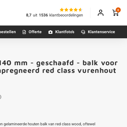
0
8,7
uit
1536
klantbeoordelingen
bestellen
Offerte
Klantfoto's
Klantenservice
Betonpoeren
140 mm - geschaafd - balk voor
n
Betonmortels
mpregneerd red class vurenhout
or binnen
)
Tafelpoten - metaal
Tafel onderstel - metaal
Alle poten & onderstellen
en gelamineerde houten balk van red class wood, oftewel