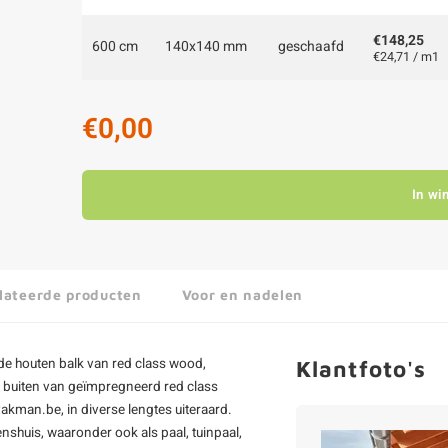
€148,25
600 cm
140x140 mm
geschaafd
€24,71 / m1
€0,00
In wi
lateerde producten
Voor en nadelen
de houten balk van red class wood,
Klantfoto's
r buiten van geïmpregneerd red class
kman.be, in diverse lengtes uiteraard.
enshuis, waaronder ook als paal,
tuinpaal
,