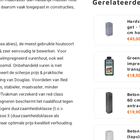
en maatvaster dan natuurlijk massief hout
Gerelateerd
 daarom vaak toegepast in constructies,
Hards
gat -
cm h
€45,0
ea abies), de meest gebruikte houtsoort
p & zeer eenvoudig te bewerken. Voor
Groen
 geïmpregneerd vurenhout, ook wel
impre
oemd. Onbehandeld vuren is niet
trans
eert de scherpe prijs & praktische
€18,5
ling van Douglas. Voordelen van Red
s, stabieler, maatvaster, minder
OUTvakman verzekerd van red class
Beton
60 cm
egneren beschermt het naaldhout tegen
antra
hogere duurzaamheidsklasse (t.o.v.
€19,9
sse 3 (duurzaamheidsklasse als
aar optimale prijs-kwaliteit verhouding.
Beton
(taps