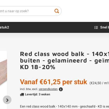
stuk2
Snel 
Beton sokkels
Beits
Red class wood balk - 140x
Blauwsteen sokkels
Olie - voor buite
buiten - gelamineerd - geï
Impregneer
KD 18-20%
Teer
Olie en lak - vo
Vanaf
€61,25
per stuk
Oxaalzuur
(€24,50 / m1
Houtvuller
incl. btw, excl.
verzendkosten
Levertijd: 3 weken
Een red class wood balk - 140x140 mm - geschaafd - KD is e