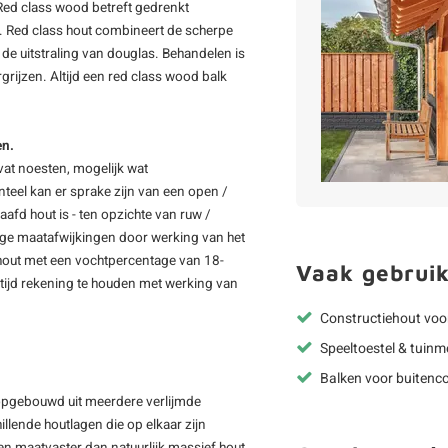
Red class wood
betreft
gedrenkt
 Red class hout combineert de scherpe
de uitstraling van douglas. Behandelen is
rgrijzen. Altijd een red class wood balk
en.
vat noesten, mogelijk wat
teel kan er sprake zijn van een open /
afd hout is - ten opzichte van ruw /
inge maatafwijkingen door werking van het
hout met een vochtpercentage van 18-
Vaak gebruik
u altijd rekening te houden met werking van
Constructiehout voo
Speeltoestel & tuinm
Balken voor buitenco
s opgebouwd uit meerdere verlijmde
llende houtlagen die op elkaar zijn