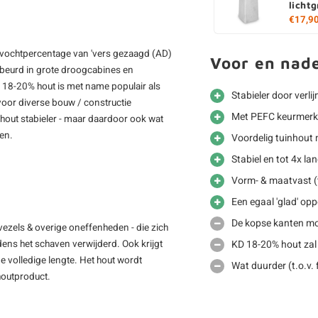
lichtg
€17,9
 vochtpercentage van 'vers gezaagd (AD)
Voor en nad
gebeurd in grote droogcabines en
D 18-20% hout is met name populair als
Stabieler door verli
voor diverse bouw / constructie
Met PEFC keurmerk
out stabieler - maar daardoor ook wat
men.
Voordelig tuinhout 
Stabiel en tot 4x la
Vorm- & maatvast (t
Een egaal 'glad' opp
De kopse kanten mo
vezels & overige oneffenheden - die zich
KD 18-20% hout zal
jdens het schaven verwijderd. Ook krijgt
e volledige lengte. Het hout wordt
Wat duurder (t.o.v.
 houtproduct.