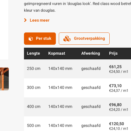
geïmpregneerd vuren in 'douglas look'. Red class wood bet
kleur van douglas.
Lees meer
Per stuk
Grootverpakking
Lengte
Kopmaat
Afwerking
Prijs
€61,25
250 cm
140x140 mm
geschaafd
€24,50 / m1
€73,10
300 cm
140x140 mm
geschaafd
€24,37 / m1
€96,80
400 cm
140x140 mm
geschaafd
€24,20 / m1
€120,50
500 cm
140x140 mm
geschaafd
€24,10 / m1