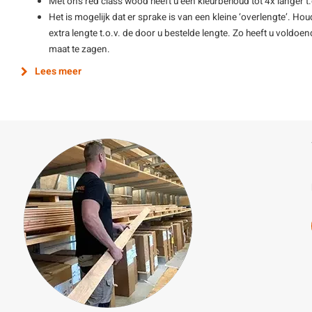
Met ons red class wood heeft u een kleurbehoud tot 4x langer t.o
Het is mogelijk dat er sprake is van een kleine ‘overlengte’. Hou
extra lengte t.o.v. de door u bestelde lengte. Zo heeft u vold
maat te zagen.
Lees meer