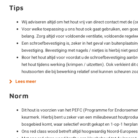
Tips
Wij adviseren altijd om het hout vrij van direct contact met de 
Voor welke toepassing u ons hout ook gaat gebruiken, een goe
belang. Zorg altijd voor voldoende ventilatie, voldoende regelwe
Een schroefbevestiging is, zeker in het geval van buitenplaatsi
bevestiging. Bevestiging met nagels / nietjes is hierbij niet gesch
Boor het hout altijd voor voordat u de schroefbevestiging aanb
het hout tijdens werking (krimpen / uitzetten). Ook verkleint di
houtsoorten die bij bewerking relatief snel kunnen scheuren zo
Lees meer
Norm
Dit hout is voorzien van het PEFC (Programme for Endorsement
keurmerk. Hierbij bent u zeker van een milieubewust houtprodu
bosgebied komt, waar selectief wordt gekapt en 1-op-1 herplan
Ons red class wood betreft altijd hoogwaardig Noord-Europee