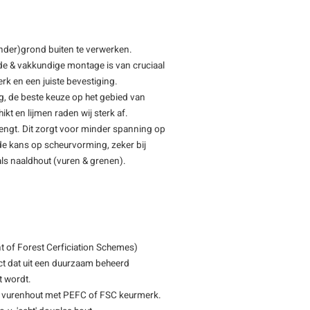
(onder)grond buiten te verwerken.
de & vakkundige montage is van cruciaal
rk en een juiste bevestiging.
ng, de beste keuze op het gebied van
ikt en lijmen raden wij sterk af.
rengt. Dit zorgt voor minder spanning op
t de kans op scheurvorming, zeker bij
als naaldhout (vuren & grenen).
 of Forest Cerficiation Schemes)
ct dat uit een duurzaam beheerd
t wordt.
s vurenhout met PEFC of FSC keurmerk.