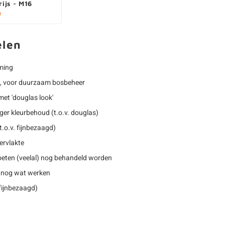
rijs - M16
0
elen
jming
, voor duurzaam bosbeheer
met 'douglas look'
nger kleurbehoud (t.o.v. douglas)
.o.v. fijnbezaagd)
ervlakte
eten (veelal) nog behandeld worden
 nog wat werken
 fijnbezaagd)