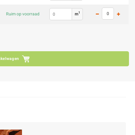
1
Ruim op voorraad
m
nkelwagen