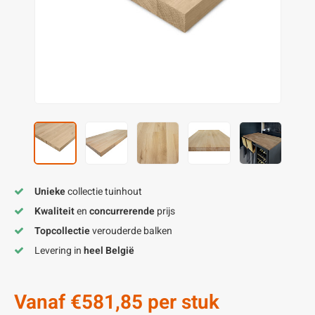
enen
felpoten
V
O
A
Z
P
H
utcomposiet
H
A
V
aatmateriaal
H
H
H
Unieke
collectie tuinhout
Kwaliteit
en
concurrerende
prijs
Topcollectie
verouderde balken
Levering in
heel België
Vanaf
€581,85
per stuk