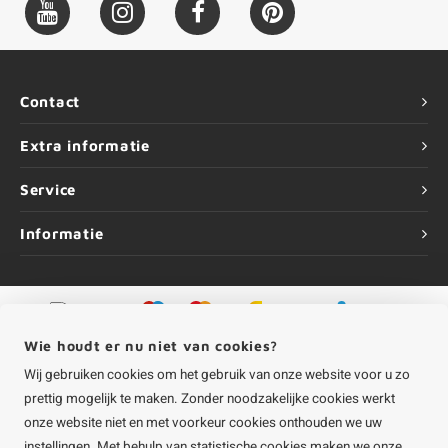
Contact
Extra informatie
Service
Informatie
©
Copyright
2026 HOUTvakman.be | HOUTvakman.be is onderdeel van
Roca
Wie houdt er nu niet van cookies?
Online BV
Wij gebruiken cookies om het gebruik van onze website voor u zo
prettig mogelijk te maken. Zonder noodzakelijke cookies werkt
onze website niet en met voorkeur cookies onthouden we uw
instellingen. Met behulp van statistische cookies maken we onze