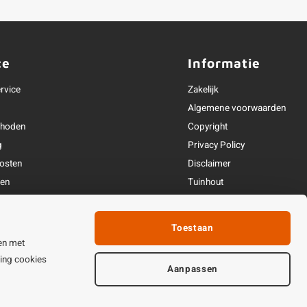
ce
Informatie
rvice
Zakelijk
Algemene voorwaarden
thoden
Copyright
g
Privacy Policy
osten
Disclaimer
ren
Tuinhout
Linkpartners
fhandeling
Toestaan
ijden & contact
en met
ting cookies
Aanpassen