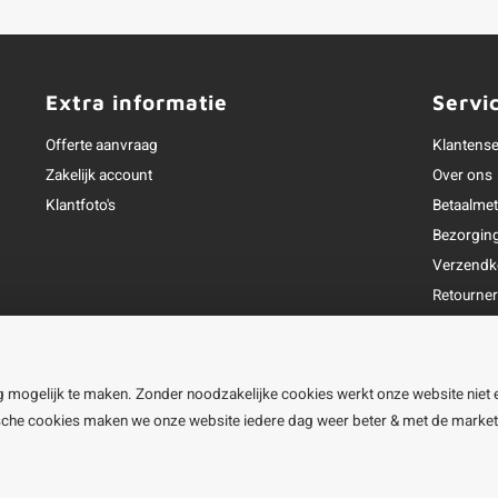
Extra informatie
Servi
Offerte aanvraag
Klantense
Zakelijk account
Over ons
Klantfoto's
Betaalme
Bezorgin
Verzendk
Retourne
Garantie
Klachtena
Openingst
g mogelijk te maken. Zonder noodzakelijke cookies werkt onze website niet 
ische cookies maken we onze website iedere dag weer beter & met de marke
line BV