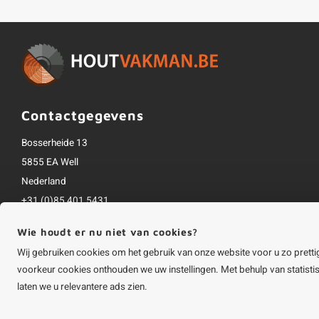
Contactgegevens
Bosserheide 13
5855 EA Well
Nederland
+31 (0)85 401 5431
info@houtvakman.be
Wie houdt er nu niet van cookies?
Alle bedragen zijn incl. btw
Wij gebruiken cookies om het gebruik van onze website voor u zo pretti
voorkeur cookies onthouden we uw instellingen. Met behulp van statist
laten we u relevantere ads zien.
©
Copyright
2026 HOUTvakman.be | HOUTvakman.be is onderdeel van
Roca On