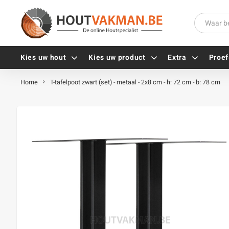
Kies uw hout
Kies uw product
Extra
Proef
Home
T-tafelpoot zwart (set) - metaal - 2x8 cm - h: 72 cm - b: 78 cm
Universele houtschroeven
Balkdragers
Tellerkopschroeven
Paalhouders
Gevelschroeven
Stelplaten
Vlonderschroeven
Hoekankers
Inox schroeven
Terrasdragers
Verzinkte schroeven
B-fix
Zwarte schroeven
PuraFix
Verbindingsstukken
Alle vijzen
Houten pennen