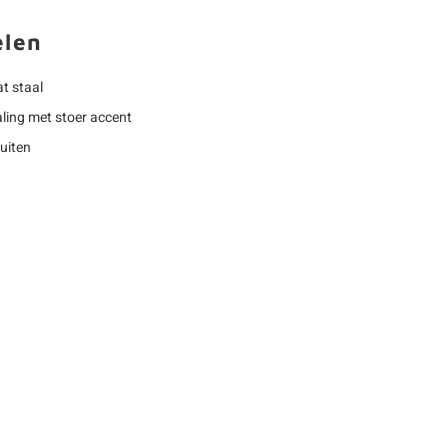
elen
t staal
ling met stoer accent
buiten