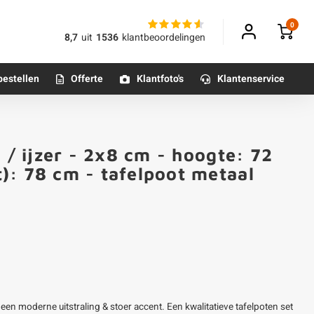
0
8,7
uit
1536
klantbeoordelingen
bestellen
Offerte
Klantfoto's
Klantenservice
Betonpoeren
 / ijzer - 2x8 cm - hoogte: 72
n
Betonmortels
): 78 cm - tafelpoot metaal
or binnen
Tafelpoten - metaal
Tafel onderstel - metaal
Alle poten & onderstellen
een moderne uitstraling & stoer accent. Een kwalitatieve tafelpoten set