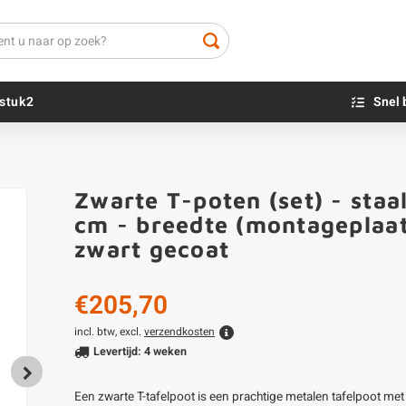
stuk2
Snel 
Beton sokkels
Beits
Zwarte T-poten (set) - staal
Blauwsteen sokkels
Olie - voor buite
cm - breedte (montageplaat
Impregneer
zwart gecoat
Teer
Olie en lak - vo
€205,70
Oxaalzuur
Houtvuller
incl. btw, excl.
verzendkosten
Levertijd: 4 weken
Een zwarte T-tafelpoot is een prachtige metalen tafelpoot met 