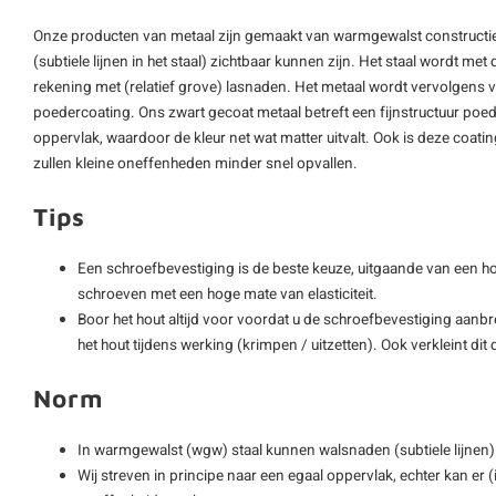
Onze producten van metaal zijn gemaakt van warmgewalst constructie
(subtiele lijnen in het staal) zichtbaar kunnen zijn. Het staal wordt met
rekening met (relatief grove) lasnaden. Het metaal wordt vervolgens
poedercoating. Ons zwart gecoat metaal betreft een fijnstructuur poede
oppervlak, waardoor de kleur net wat matter uitvalt. Ook is deze coat
zullen kleine oneffenheden minder snel opvallen.
Tips
Een schroefbevestiging is de beste keuze, uitgaande van een hout
schroeven met een hoge mate van elasticiteit.
Boor het hout altijd voor voordat u de schroefbevestiging aanb
het hout tijdens werking (krimpen / uitzetten). Ook verkleint di
Norm
In warmgewalst (wgw) staal kunnen walsnaden (subtiele lijne
Wij streven in principe naar een egaal oppervlak, echter kan er 