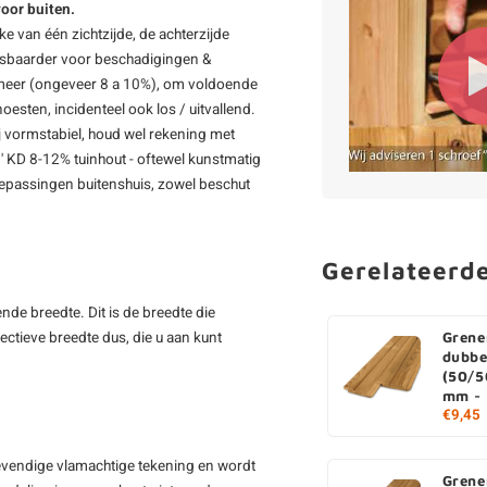
oor buiten.
ke van één zichtzijde, de achterzijde
tsbaarder voor beschadigingen &
at meer (ongeveer 8 a 10%), om voldoende
esten, incidenteel ook los / uitvallend.
ij vormstabiel, houd wel rekening met
' KD 8-12% tuinhout - oftewel kunstmatig
epassingen buitenshuis, zowel beschut
Gerelateerd
nde breedte. Dit is de breedte die
fectieve breedte dus, die u aan kunt
Gren
dubbe
(50/5
mm - 
€9,45
levendige vlamachtige tekening en wordt
Gren