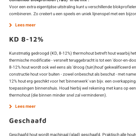
Combineer blokprofielen (T&G) "in de mix".
Voor een extra eigentijdse uitstraling kunt u verschillende blokprofi
combineren. Zo creëert u een speels en uniek lijnenspel met een bijz
Lees meer
KD 8-12%
Kunstmatig gedroogd (KD, 8-12%) thermohout betreft hout waarbij het
thermische modificatie - versnelt teruggebracht is tot een 'door-en-d
8-12% hout wordt ook wel eens als 'droog (tuin)hout' gekwalificeerd e
constructie hout voor buiten - zowel onbeschut als beschut - met name
12% hout erg geschikt voor het 'binnenwerk' van bijv. een overkapping,
toepassingen binnenshuis. Houd hierbij wel rekening met kans op een 
thermohout (die binnen minder snel zal verminderen).
Lees meer
Geschaafd
Geschaafd hout wordt machinaal (glad) geschaafd. Praktisch alle hout