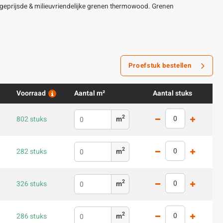
 geprijsde & milieuvriendelijke grenen thermowood. Grenen
Proefstuk bestellen
Voorraad
Aantal m²
Aantal stuks
2
802 stuks
m
2
282 stuks
m
2
326 stuks
m
2
286 stuks
m