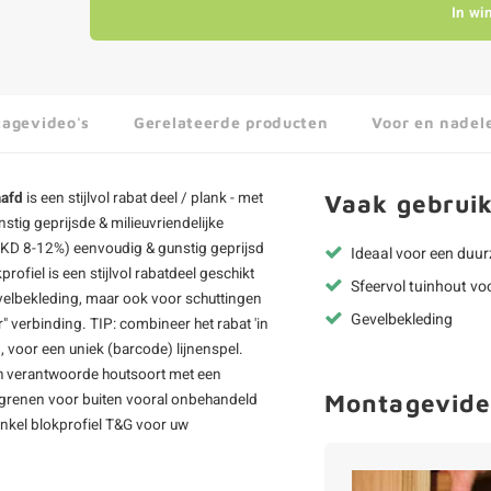
In wi
agevideo's
Gerelateerde producten
Voor en nadel
aafd
is een stijlvol rabat deel / plank - met
Vaak gebruik
stig geprijsde & milieuvriendelijke
t (KD 8-12%) eenvoudig & gunstig geprijsd
Ideaal voor een duu
ofiel is een stijlvol rabatdeel geschikt
Sfeervol tuinhout vo
velbekleding, maar ook voor schuttingen
Gevelbekleding
" verbinding. TIP: combineer het rabat 'in
, voor een uniek (barcode) lijnenspel.
h verantwoorde houtsoort met een
Montagevide
o grenen voor buiten vooral onbehandeld
enkel blokprofiel T&G voor uw