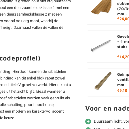
ndeling is grenen hout niet erg duurzaam
dubbe
nhout een duurzaamheidsklasse 4 met een
(70/3
 een duurzaamheidsklasse 2 met een
mm - 
€26,0
n vooral ook erg mooi, waarbij de
' neigt. Daarnaast vallen de vallen de
Gevel
- 4 m
stuks
codeprofiel)
€14,2
rbinding. Hierdoor kunnen de rabatdelen
Geïmp
binding kan dit enkel blok rabat zowel
ventil
n subtiele V-groef verwerkt. Hierin kunt u
mm - 
€9,10
s uit het zicht blijft. Ideaal wanneer u
oef rabatdelen worden vaak gebruikt als
olle schutting, poort, poolhouse,
Voor en nad
ect een modern en karaktervol accent
de keuze.
Duurzaam, licht, vo