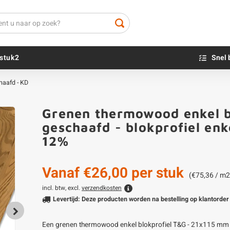
stuk2
Snel 
haafd - KD
Beton sokkels
Beits
Grenen thermowood enkel b
Blauwsteen sokkels
Olie - voor buite
geschaafd - blokprofiel en
Impregneer
12%
Teer
Olie en lak - vo
Vanaf
€26,00
per stuk
Oxaalzuur
(€75,36 / m2
Houtvuller
incl. btw, excl.
verzendkosten
Levertijd: Deze producten worden na bestelling op klantorder 
Een grenen thermowood enkel blokprofiel T&G - 21x115 mm - ge