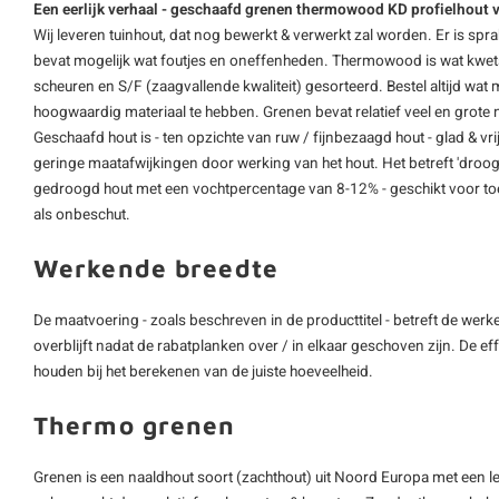
Een eerlijk verhaal - geschaafd grenen thermowood KD profielhout v
Wij leveren tuinhout, dat nog bewerkt & verwerkt zal worden. Er is spra
bevat mogelijk wat foutjes en oneffenheden. Thermowood is wat kwe
scheuren en S/F (zaagvallende kwaliteit) gesorteerd. Bestel altijd w
hoogwaardig materiaal te hebben. Grenen bevat relatief veel en grote no
Geschaafd hout is - ten opzichte van ruw / fijnbezaagd hout - glad & vr
geringe maatafwijkingen door werking van het hout. Het betreft 'droog
gedroogd hout met een vochtpercentage van 8-12% - geschikt voor to
als onbeschut.
Werkende breedte
De maatvoering - zoals beschreven in de producttitel - betreft de werke
overblijft nadat de rabatplanken over / in elkaar geschoven zijn. De ef
houden bij het berekenen van de juiste hoeveelheid.
Thermo grenen
Grenen is een naaldhout soort (zachthout) uit Noord Europa met een 