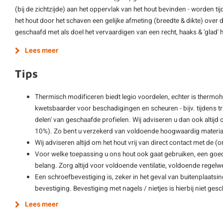
(bij de zichtzijde) aan het oppervlak van het hout bevinden - worden ti
het hout door het schaven een gelijke afmeting (breedte & dikte) over d
geschaafd met als doel het vervaardigen van een recht, haaks & 'glad'
Lees meer
Tips
Thermisch modificeren biedt legio voordelen, echter is thermo
kwetsbaarder voor beschadigingen en scheuren - bijv. tijdens 
delen' van geschaafde profielen. Wij adviseren u dan ook altijd o
10%). Zo bent u verzekerd van voldoende hoogwaardig materiaa
Wij adviseren altijd om het hout vrij van direct contact met de 
Voor welke toepassing u ons hout ook gaat gebruiken, een goe
belang. Zorg altijd voor voldoende ventilatie, voldoende regelwe
Een schroefbevestiging is, zeker in het geval van buitenplaatsi
bevestiging. Bevestiging met nagels / nietjes is hierbij niet gesch
Lees meer