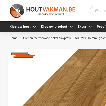
Kies uw hout
Kies uw product
Extra
Proef
Home
Grenen thermowood enkel blokprofiel T&G - 21x115 mm - gesc
Universele houtschroeven
Balkdragers
Tellerkopschroeven
Paalhouders
Gevelschroeven
Stelplaten
Vlonderschroeven
Hoekankers
Inox schroeven
Terrasdragers
Verzinkte schroeven
B-fix
Zwarte schroeven
PuraFix
Verbindingsstukken
Alle vijzen
Houten pennen