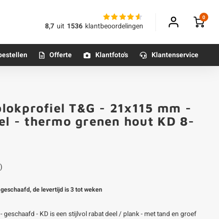
0
8,7
uit
1536
klantbeoordelingen
bestellen
Offerte
Klantfoto's
Klantenservice
Betonpoeren
lokprofiel T&G - 21x115 mm -
n
Betonmortels
kel - thermo grenen hout KD 8-
or binnen
)
Tafelpoten - metaal
Tafel onderstel - metaal
geschaafd, de levertijd is 3 tot weken
Alle poten & onderstellen
schaafd - KD is een stijlvol rabat deel / plank - met tand en groef