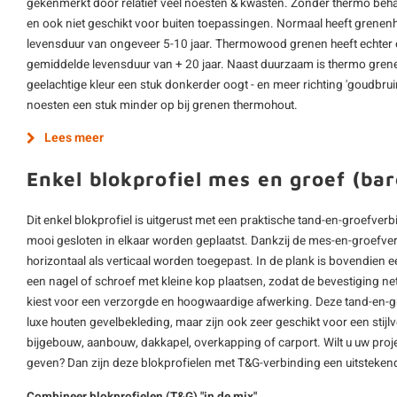
gekenmerkt door relatief veel noesten & kwasten. Zonder thermo beha
en ook niet geschikt voor buiten toepassingen. Normaal heeft grene
levensduur van ongeveer 5-10 jaar. Thermowood grenen heeft echter
gemiddelde levensduur van + 20 jaar. Naast duurzaam is thermo grene
geelachtige kleur een stuk donkerder oogt - en meer richting 'goudbruin
noesten een stuk minder op bij grenen thermohout.
Lees meer
Enkel blokprofiel mes en groef (bar
Dit enkel blokprofiel is uitgerust met een praktische tand-en-groefve
mooi gesloten in elkaar worden geplaatst. Dankzij de mes-en-groefver
horizontaal als verticaal worden toegepast. In de plank is bovendien ee
een nagel of schroef met kleine kop plaatsen, zodat de bevestiging netje
kiest voor een verzorgde en hoogwaardige afwerking. Deze tand-en-gr
luxe houten gevelbekleding, maar zijn ook zeer geschikt voor een stijlv
bijgebouw, aanbouw, dakkapel, overkapping of carport. Wilt u uw proj
geven? Dan zijn deze blokprofielen met T&G-verbinding een uitsteken