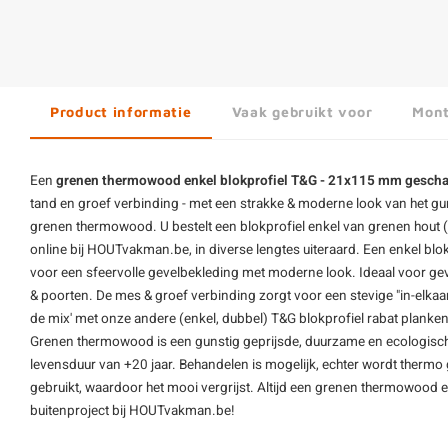
Product informatie
Vaak gebruikt voor
Mont
Een
grenen thermowood enkel blokprofiel T&G - 21x115 mm gesch
tand en groef verbinding - met een strakke & moderne look van het gun
grenen
thermowood
. U bestelt een blokprofiel enkel van grenen hou
online bij HOUTvakman.be, in diverse lengtes uiteraard. Een enkel blokpr
voor een sfeervolle gevelbekleding met moderne look. Ideaal voor ge
& poorten. De mes & groef verbinding zorgt voor een stevige "in-elkaar
de mix' met onze andere (enkel, dubbel) T&G blokprofiel rabat planken
Grenen thermowood is een gunstig geprijsde, duurzame en ecologisc
levensduur van +20 jaar. Behandelen is mogelijk, echter wordt therm
gebruikt, waardoor het mooi vergrijst. Altijd een grenen thermowood 
buitenproject bij HOUTvakman.be!