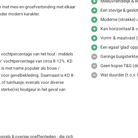
Milieuvriendelijk &
elen met mes-en-groefverbinding met elkaar
Een stevige & gesl
onder modern karakter.
Moderne (strakke) u
Kan horizontaal & v
Vorm- & maatvast (t
Een egaal 'glad' opp
 vochtpercentage van het hout - middels
Geringe buigsterkte 
oor' vochtpercentage van circa 8-12%. KD
Geen kopse T&G (doo
n is met name populair als bouw /
Wat duurder (t.o.v.
 voor gevelbekleding. Daarnaast is KD 8-
 of tuinhuisje, evenals voor diverse
sterke(re) houtgeur in het geval van
vezels & overige oneffenheden - die zich