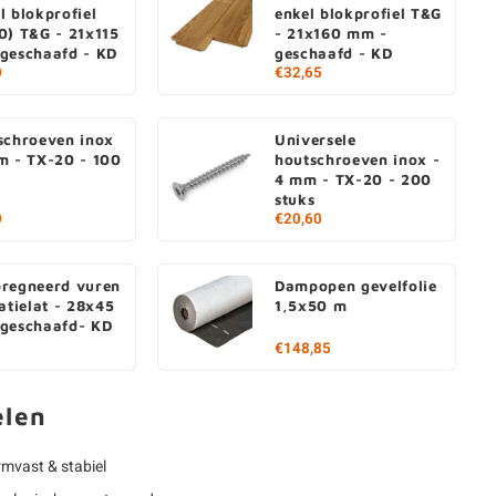
l blokprofiel
enkel blokprofiel T&G
0) T&G - 21x115
- 21x160 mm -
geschaafd - KD
geschaafd - KD
0
€32,65
schroeven inox
Universele
m - TX-20 - 100
houtschroeven inox -
4 mm - TX-20 - 200
stuks
0
€20,60
regneerd vuren
Dampopen gevelfolie
atielat - 28x45
1,5x50 m
geschaafd- KD
€148,85
elen
rmvast & stabiel