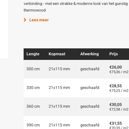
verbinding - met een strakke & moderne look van het gunstig
thermowood
Lees meer
Lengte
Kopmaat
Afwerking
Prijs
€26,00
300 cm
21x115 mm
geschaafd
€75,36 / m2
€28,55
330 cm
21x115 mm
geschaafd
€75,23 / m2
€30,05
360 cm
21x115 mm
geschaafd
€72,58 / m2
€31,55
390 cm
21x115 mm
geschaafd
€70,35 / m2