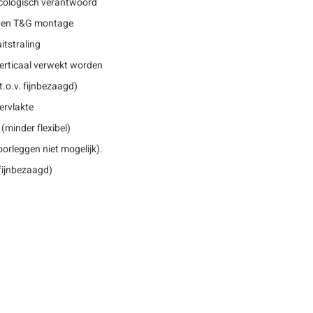
 ecologisch verantwoord
oten T&G montage
itstraling
erticaal verwekt worden
.o.v. fijnbezaagd)
ervlakte
(minder flexibel)
rleggen niet mogelijk).
 fijnbezaagd)