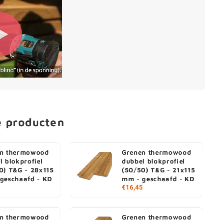
e producten
en thermowood
Grenen thermowood
l blokprofiel
dubbel blokprofiel
0) T&G - 28x115
(50/50) T&G - 21x115
geschaafd - KD
mm - geschaafd - KD
€16,45
en thermowood
Grenen thermowood